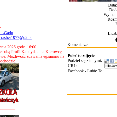
Data:
Doda
Wymiary
Rozmi
du-Gadu
Liczb
crasher1977@o2.pl
Komentarze
rpnia 2026 godz. 16:00
 sobą Profil Kandydata na Kierowcę
Poleć to zdjęcie
owe. Możliwość zdawania egzaminu na
Podziel się z innymi:
ochodzie!
URL:
Facebook - Lubię To:
________