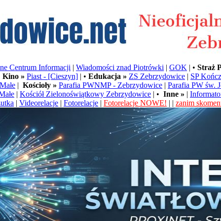
e Centrum Informacji
|
Wiadomości znad Piotrówki
|
GOK
| •
Straż 
•
Kino »
Piast - [Cieszyn]
| •
Edukacja »
ZS Zebrzydowice
|
SP Kończ
Małe
|
Kościoły »
Parafia PWNMP - Zebrzydowice
|
Parafia PW św. 
Małe
|
Kościół Zielonoświątkowy Zebrzydowice
| •
Inne »
|
Informato
utka
|
Videorelacje
|
Fotorelacje
|
Fotorelacje NOWE!
| |
zanim skoment