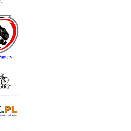
________
Pantery
_________
______
__
______
__