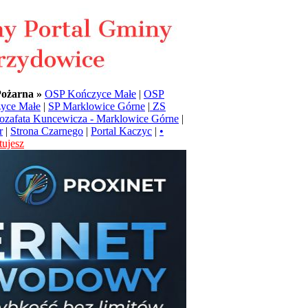
Pożarna »
OSP Kończyce Małe
|
OSP
yce Małe
|
SP Marklowice Górne
|
ZS
Jozafata Kuncewicza - Marklowice Górne
|
r
|
Strona Czarnego
|
Portal Kaczyc
|
•
ujesz