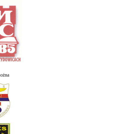
nożna