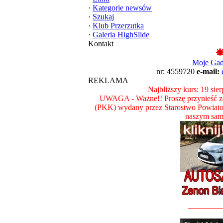
·
Kategorie newsów
·
Szukaj
·
Klub Przerzutka
·
Galeria HighSlide
Kontakt
Moje Ga
nr: 4559720
e-mail:
REKLAMA
Najbliższy kurs: 19 sie
UWAGA - Ważne!! Proszę przynieść ze
(PKK) wydany przez Starostwo Powiat
naszym sam
________