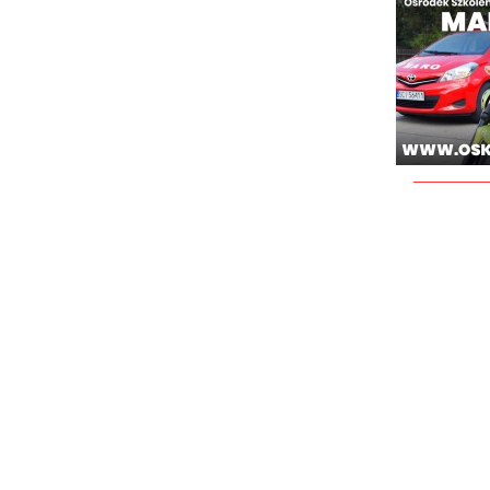
________