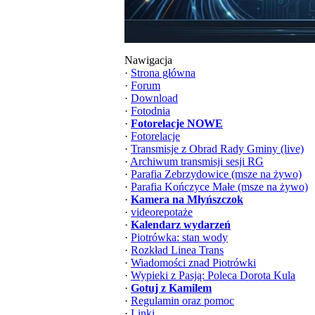
Nawigacja
·
Strona główna
·
Forum
·
Download
·
Fotodnia
·
Fotorelacje NOWE
·
Fotorelacje
·
Transmisje z Obrad Rady Gminy (live)
·
Archiwum transmisji sesji RG
·
Parafia Zebrzydowice (msze na żywo)
·
Parafia Kończyce Małe (msze na żywo)
·
Kamera na Młyńszczok
·
videorepotaże
·
Kalendarz wydarzeń
·
Piotrówka: stan wody
·
Rozkład Linea Trans
·
Wiadomości znad Piotrówki
·
Wypieki z Pasją: Poleca Dorota Kula
·
Gotuj z Kamilem
·
Regulamin oraz pomoc
·
Linki