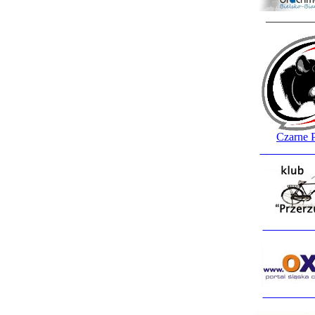
________
Czarne 
_________
_________
_________