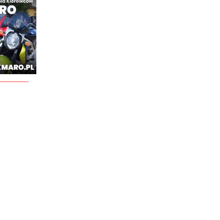
________