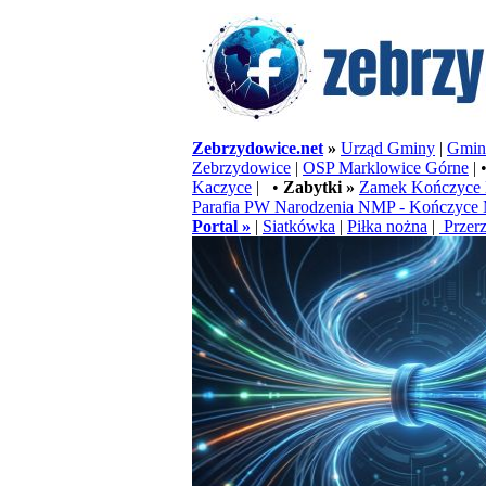
Zebrzydowice.net
»
Urząd Gminy
|
Gminn
Zebrzydowice
|
OSP Marklowice Górne
| 
Kaczyce
| •
Zabytki »
Zamek Kończyce 
Parafia PW Narodzenia NMP - Kończyce 
Portal »
|
Siatkówka
|
Piłka nożna
|
Przerz