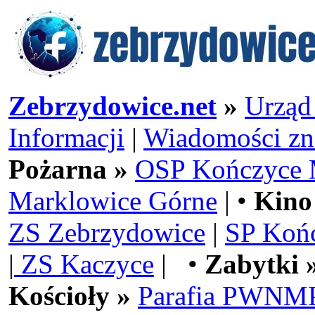
Zebrzydowice.net
»
Urząd
Informacji
|
Wiadomości zn
Pożarna »
OSP Kończyce 
Marklowice Górne
| •
Kino
ZS Zebrzydowice
|
SP Koń
|
ZS Kaczyce
| •
Zabytki 
Kościoły »
Parafia PWNMP