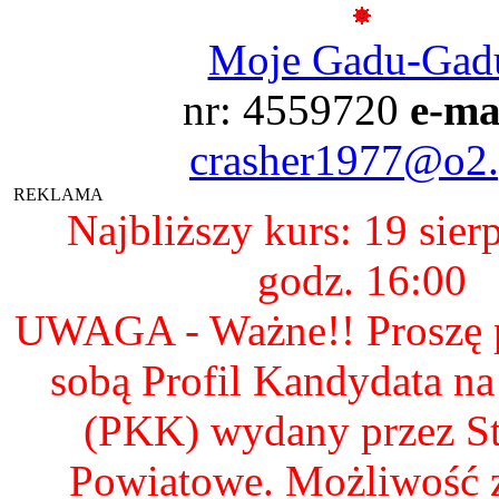
Moje Gadu-Gad
nr: 4559720
e-ma
crasher1977@o2.
REKLAMA
Najbliższy kurs: 19 sier
godz. 16:00
UWAGA - Ważne!! Proszę p
sobą Profil Kandydata n
(PKK) wydany przez S
Powiatowe. Możliwość 