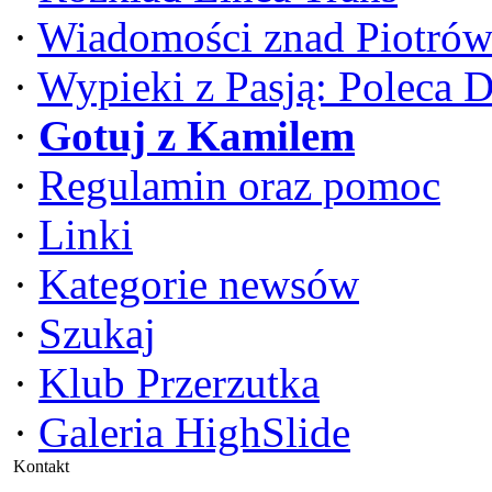
·
Wiadomości znad Piotrów
·
Wypieki z Pasją: Poleca 
·
Gotuj z Kamilem
·
Regulamin oraz pomoc
·
Linki
·
Kategorie newsów
·
Szukaj
·
Klub Przerzutka
·
Galeria HighSlide
Kontakt