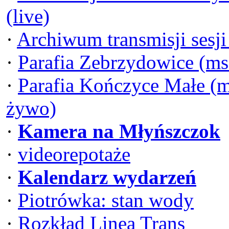
(live)
·
Archiwum transmisji sesj
·
Parafia Zebrzydowice (ms
·
Parafia Kończyce Małe (m
żywo)
·
Kamera na Młyńszczok
·
videorepotaże
·
Kalendarz wydarzeń
·
Piotrówka: stan wody
·
Rozkład Linea Trans