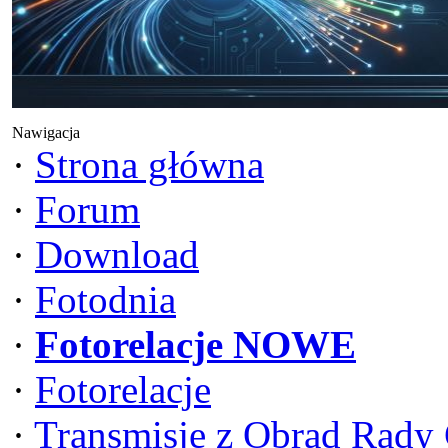
Nawigacja
·
Strona główna
·
Forum
·
Download
·
Fotodnia
·
Fotorelacje NOWE
·
Fotorelacje
·
Transmisje z Obrad Rady