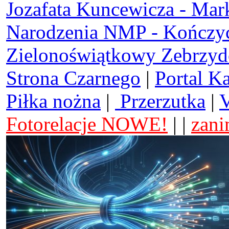
Jozafata Kuncewicza - Mar
Narodzenia NMP - Kończy
Zielonoświątkowy Zebrzy
Strona Czarnego
|
Portal K
Piłka nożna
|
Przerzutka
|
V
Fotorelacje NOWE!
| |
zani