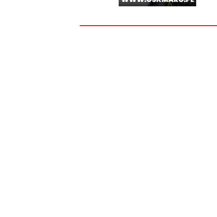
______________