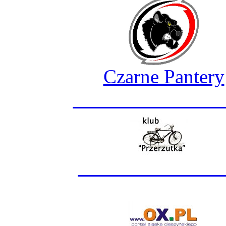
Czarne Pantery
_______________
______________