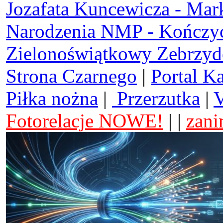
Jozafata Kuncewicza - Mar
Narodzenia NMP - Kończy
Zielonoświątkowy Zebrzy
Strona Czarnego
|
Portal K
Piłka nożna
|
Przerzutka
|
V
Fotorelacje NOWE!
| |
zani