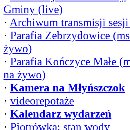
Gminy (live)
·
Archiwum transmisji sesj
·
Parafia Zebrzydowice (ms
żywo)
·
Parafia Kończyce Małe (
na żywo)
·
Kamera na Młyńszczok
·
videorepotaże
·
Kalendarz wydarzeń
·
Piotrówka: stan wody