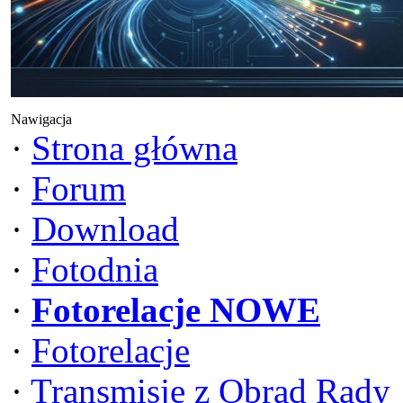
Nawigacja
·
Strona główna
·
Forum
·
Download
·
Fotodnia
·
Fotorelacje NOWE
·
Fotorelacje
·
Transmisje z Obrad Rady