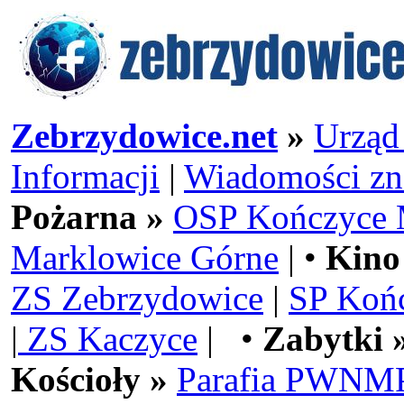
Zebrzydowice.net
»
Urząd
Informacji
|
Wiadomości zn
Pożarna »
OSP Kończyce 
Marklowice Górne
| •
Kino
ZS Zebrzydowice
|
SP Koń
|
ZS Kaczyce
| •
Zabytki 
Kościoły »
Parafia PWNMP