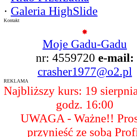
·
Galeria HighSlide
Kontakt
Moje Gadu-Gadu
nr: 4559720
e-mail:
crasher1977@o2.pl
REKLAMA
Najbliższy kurs: 19 sierpni
godz. 16:00
UWAGA - Ważne!! Pro
przynieść ze sobą Prof