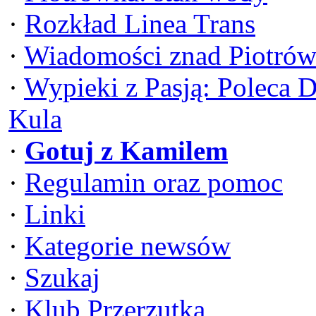
·
Rozkład Linea Trans
·
Wiadomości znad Piotrów
·
Wypieki z Pasją: Poleca 
Kula
·
Gotuj z Kamilem
·
Regulamin oraz pomoc
·
Linki
·
Kategorie newsów
·
Szukaj
·
Klub Przerzutka