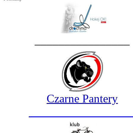
________________
Czarne Pantery
_________________