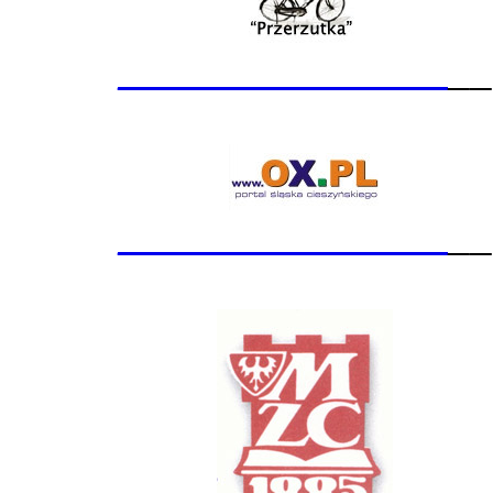
_______________
__
_______________
__