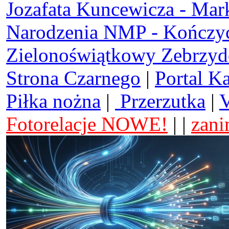
Jozafata Kuncewicza - Mar
Narodzenia NMP - Kończy
Zielonoświątkowy Zebrzy
Strona Czarnego
|
Portal K
Piłka nożna
|
Przerzutka
|
V
Fotorelacje NOWE!
| |
zani