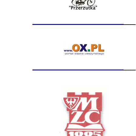
_______________
__
_______________
__