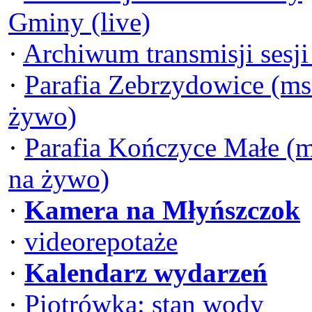
Gminy (live)
·
Archiwum transmisji sesj
·
Parafia Zebrzydowice (ms
żywo)
·
Parafia Kończyce Małe (
na żywo)
·
Kamera na Młyńszczok
·
videorepotaże
·
Kalendarz wydarzeń
·
Piotrówka: stan wody