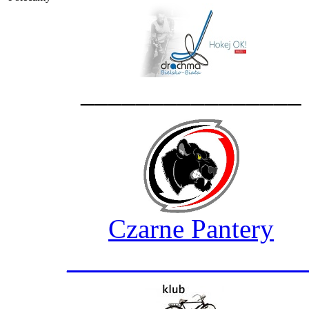
________________
Czarne Pantery
_________________