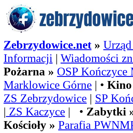
Zebrzydowice.net
»
Urząd
Informacji
|
Wiadomości zn
Pożarna »
OSP Kończyce 
Marklowice Górne
| •
Kino
ZS Zebrzydowice
|
SP Koń
|
ZS Kaczyce
| •
Zabytki 
Kościoły »
Parafia PWNMP