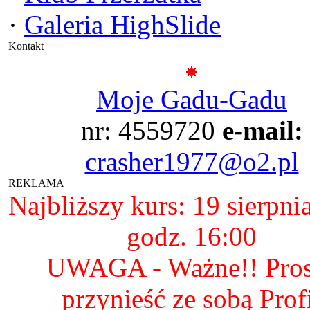
·
Galeria HighSlide
Kontakt
Moje Gadu-Gadu
nr: 4559720
e-mail:
crasher1977@o2.pl
REKLAMA
Najbliższy kurs: 19 sierpni
godz. 16:00
UWAGA - Ważne!! Pro
przynieść ze sobą Prof