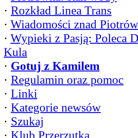
·
Rozkład Linea Trans
·
Wiadomości znad Piotrów
·
Wypieki z Pasją: Poleca 
Kula
·
Gotuj z Kamilem
·
Regulamin oraz pomoc
·
Linki
·
Kategorie newsów
·
Szukaj
·
Klub Przerzutka