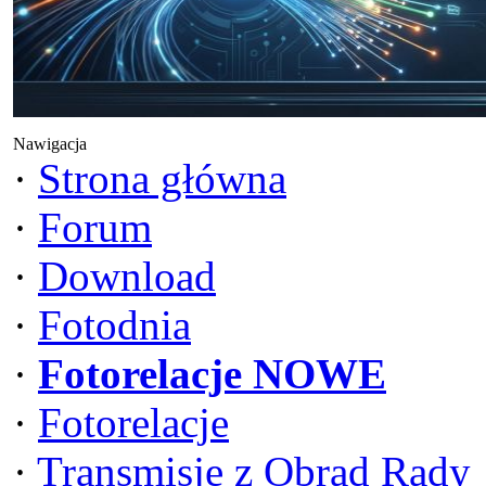
Nawigacja
·
Strona główna
·
Forum
·
Download
·
Fotodnia
·
Fotorelacje NOWE
·
Fotorelacje
·
Transmisje z Obrad Rady