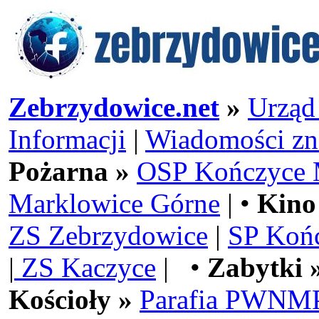
Zebrzydowice.net
»
Urząd
Informacji
|
Wiadomości zn
Pożarna »
OSP Kończyce 
Marklowice Górne
| •
Kino
ZS Zebrzydowice
|
SP Koń
|
ZS Kaczyce
| •
Zabytki 
Kościoły »
Parafia PWNMP