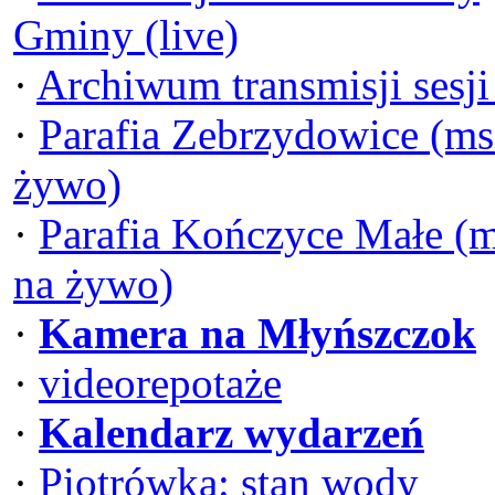
Gminy (live)
·
Archiwum transmisji sesj
·
Parafia Zebrzydowice (ms
żywo)
·
Parafia Kończyce Małe (
na żywo)
·
Kamera na Młyńszczok
·
videorepotaże
·
Kalendarz wydarzeń
·
Piotrówka: stan wody