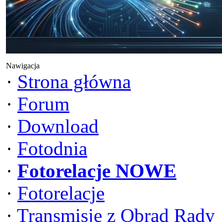
Nawigacja
·
Strona główna
·
Forum
·
Download
·
Fotodnia
·
Fotorelacje NOWE
·
Fotorelacje
·
Transmisje z Obrad Rady