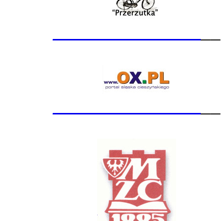
_______________
__
_______________
__