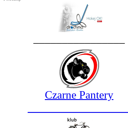
________________
Czarne Pantery
_________________