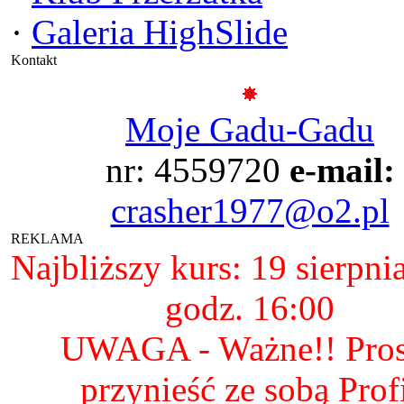
·
Galeria HighSlide
Kontakt
Moje Gadu-Gadu
nr: 4559720
e-mail:
crasher1977@o2.pl
REKLAMA
Najbliższy kurs: 19 sierpni
godz. 16:00
UWAGA - Ważne!! Pro
przynieść ze sobą Prof