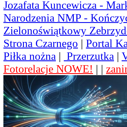
Jozafata Kuncewicza - Mar
Narodzenia NMP - Kończy
Zielonoświątkowy Zebrzy
Strona Czarnego
|
Portal K
Piłka nożna
|
Przerzutka
|
V
Fotorelacje NOWE!
| |
zani