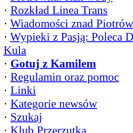
·
Rozkład Linea Trans
·
Wiadomości znad Piotrów
·
Wypieki z Pasją: Poleca 
Kula
·
Gotuj z Kamilem
·
Regulamin oraz pomoc
·
Linki
·
Kategorie newsów
·
Szukaj
·
Klub Przerzutka