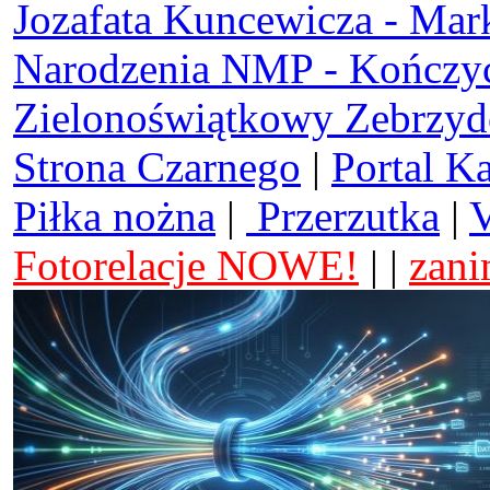
Jozafata Kuncewicza - Mar
Narodzenia NMP - Kończy
Zielonoświątkowy Zebrzy
Strona Czarnego
|
Portal K
Piłka nożna
|
Przerzutka
|
V
Fotorelacje NOWE!
| |
zani