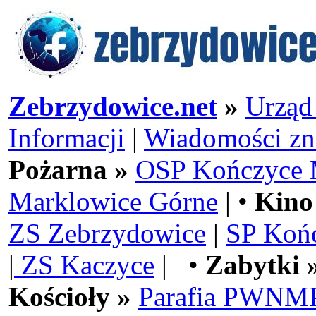
Zebrzydowice.net
»
Urząd
Informacji
|
Wiadomości zn
Pożarna »
OSP Kończyce 
Marklowice Górne
| •
Kino
ZS Zebrzydowice
|
SP Koń
|
ZS Kaczyce
| •
Zabytki 
Kościoły »
Parafia PWNMP