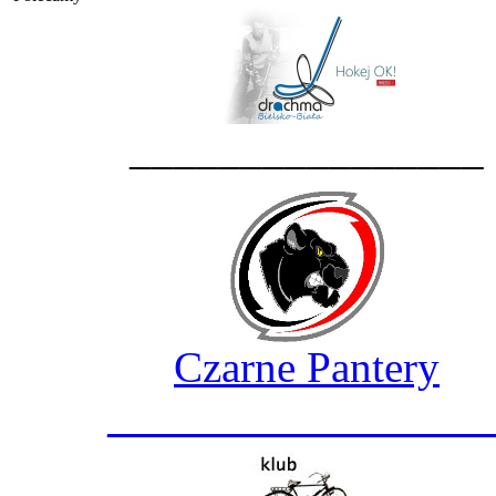
________________
Czarne Pantery
_________________