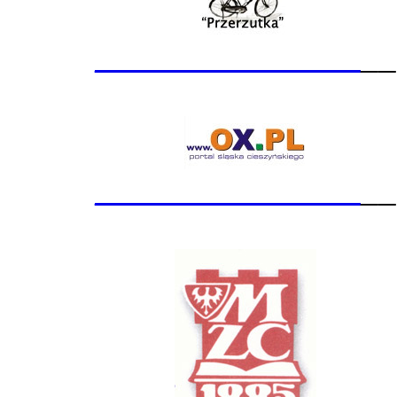
_______________
__
_______________
__