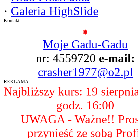
·
Galeria HighSlide
Kontakt
Moje Gadu-Gadu
nr: 4559720
e-mail:
crasher1977@o2.pl
REKLAMA
Najbliższy kurs: 19 sierpni
godz. 16:00
UWAGA - Ważne!! Pro
przynieść ze sobą Prof