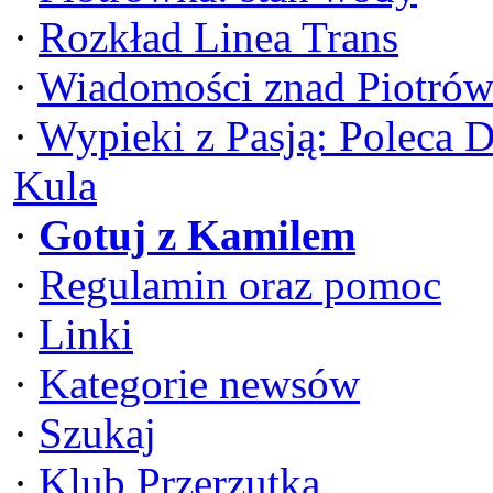
·
Rozkład Linea Trans
·
Wiadomości znad Piotrów
·
Wypieki z Pasją: Poleca 
Kula
·
Gotuj z Kamilem
·
Regulamin oraz pomoc
·
Linki
·
Kategorie newsów
·
Szukaj
·
Klub Przerzutka