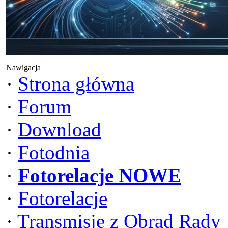
Nawigacja
·
Strona główna
·
Forum
·
Download
·
Fotodnia
·
Fotorelacje NOWE
·
Fotorelacje
·
Transmisje z Obrad Rady