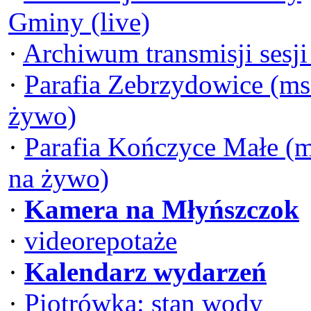
Gminy (live)
·
Archiwum transmisji sesj
·
Parafia Zebrzydowice (ms
żywo)
·
Parafia Kończyce Małe (
na żywo)
·
Kamera na Młyńszczok
·
videorepotaże
·
Kalendarz wydarzeń
·
Piotrówka: stan wody