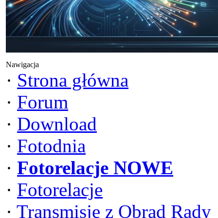
Nawigacja
·
Strona główna
·
Forum
·
Download
·
Fotodnia
·
Fotorelacje NOWE
·
Fotorelacje
·
Transmisje z Obrad Rady