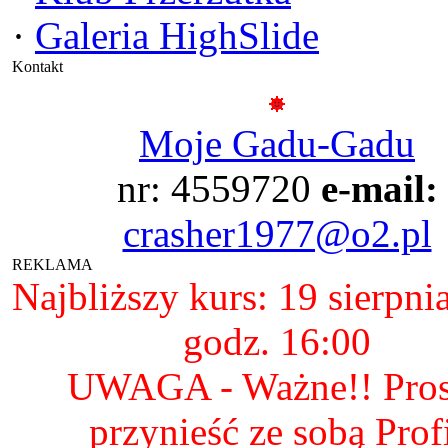
·
Galeria HighSlide
Kontakt
Moje Gadu-Gadu
nr: 4559720
e-mail:
crasher1977@o2.pl
REKLAMA
Najbliższy kurs: 19 sierpni
godz. 16:00
UWAGA - Ważne!! Pro
przynieść ze sobą Prof