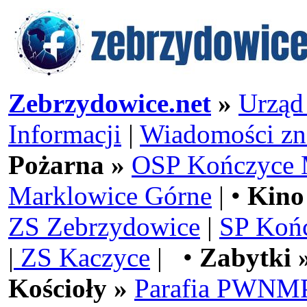
Zebrzydowice.net
»
Urząd
Informacji
|
Wiadomości zn
Pożarna »
OSP Kończyce 
Marklowice Górne
| •
Kino
ZS Zebrzydowice
|
SP Koń
|
ZS Kaczyce
| •
Zabytki 
Kościoły »
Parafia PWNMP