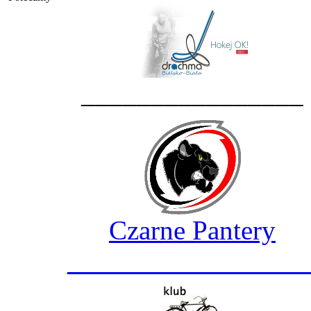
________________
Czarne Pantery
_________________