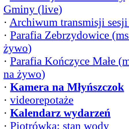
Gminy (live)
·
Archiwum transmisji sesj
·
Parafia Zebrzydowice (ms
żywo)
·
Parafia Kończyce Małe (
na żywo)
·
Kamera na Młyńszczok
·
videorepotaże
·
Kalendarz wydarzeń
·
Piotrówka: stan wody