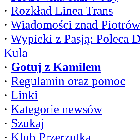
·
Rozkład Linea Trans
·
Wiadomości znad Piotrów
·
Wypieki z Pasją: Poleca 
Kula
·
Gotuj z Kamilem
·
Regulamin oraz pomoc
·
Linki
·
Kategorie newsów
·
Szukaj
·
Klub Przerzutka