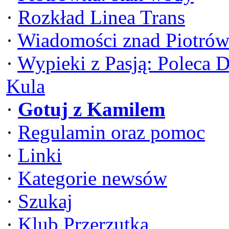
·
Rozkład Linea Trans
·
Wiadomości znad Piotrów
·
Wypieki z Pasją: Poleca 
Kula
·
Gotuj z Kamilem
·
Regulamin oraz pomoc
·
Linki
·
Kategorie newsów
·
Szukaj
·
Klub Przerzutka