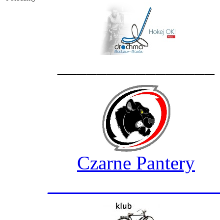
________________
Czarne Pantery
_________________