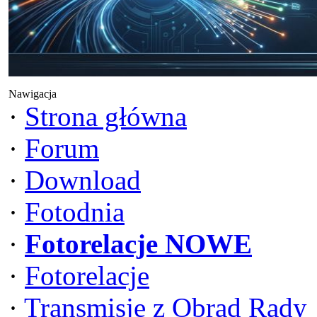
Nawigacja
·
Strona główna
·
Forum
·
Download
·
Fotodnia
·
Fotorelacje NOWE
·
Fotorelacje
·
Transmisje z Obrad Rady