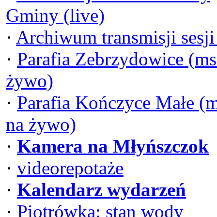
Gminy (live)
·
Archiwum transmisji sesj
·
Parafia Zebrzydowice (ms
żywo)
·
Parafia Kończyce Małe (
na żywo)
·
Kamera na Młyńszczok
·
videorepotaże
·
Kalendarz wydarzeń
·
Piotrówka: stan wody