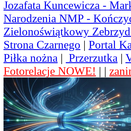
Jozafata Kuncewicza - Mar
Narodzenia NMP - Kończy
Zielonoświątkowy Zebrzy
Strona Czarnego
|
Portal K
Piłka nożna
|
Przerzutka
|
V
Fotorelacje NOWE!
| |
zani