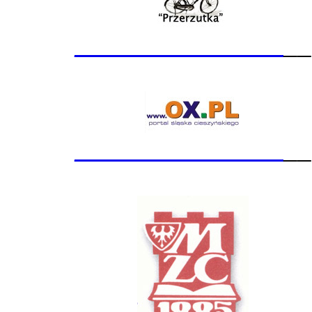
_______________
__
_______________
__