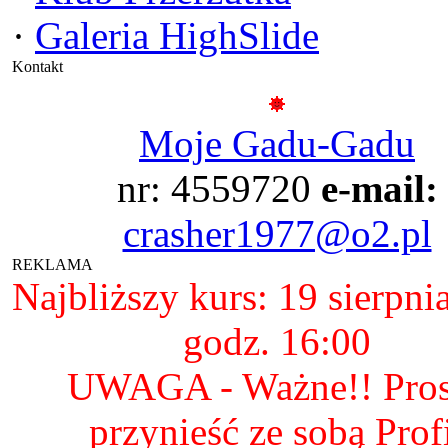
·
Galeria HighSlide
Kontakt
Moje Gadu-Gadu
nr: 4559720
e-mail:
crasher1977@o2.pl
REKLAMA
Najbliższy kurs: 19 sierpni
godz. 16:00
UWAGA - Ważne!! Pro
przynieść ze sobą Prof