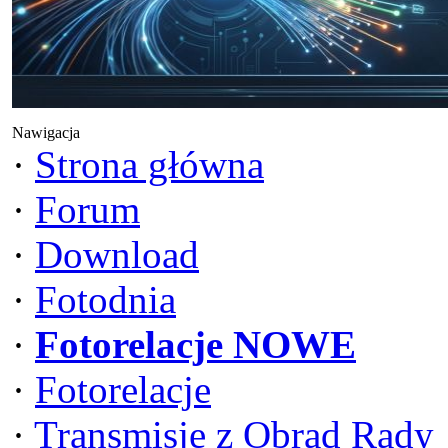
Nawigacja
·
Strona główna
·
Forum
·
Download
·
Fotodnia
·
Fotorelacje NOWE
·
Fotorelacje
·
Transmisje z Obrad Rady