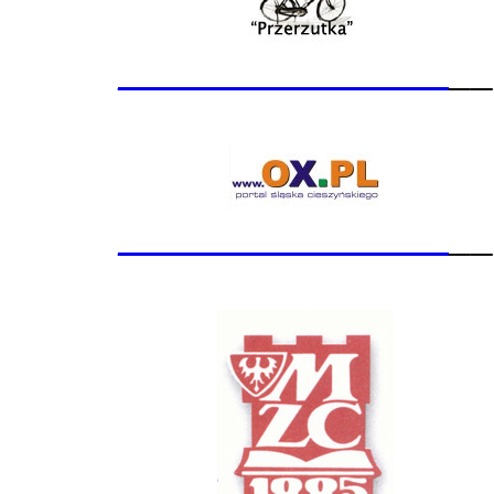
_______________
__
_______________
__