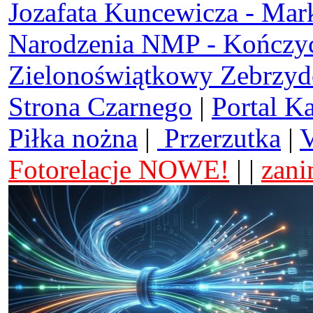
Jozafata Kuncewicza - Mar
Narodzenia NMP - Kończy
Zielonoświątkowy Zebrzy
Strona Czarnego
|
Portal K
Piłka nożna
|
Przerzutka
|
V
Fotorelacje NOWE!
| |
zani