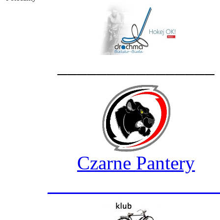
________________
Czarne Pantery
_________________