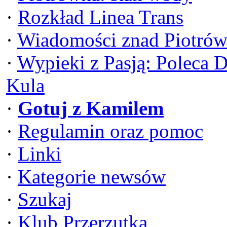
·
Rozkład Linea Trans
·
Wiadomości znad Piotrów
·
Wypieki z Pasją: Poleca 
Kula
·
Gotuj z Kamilem
·
Regulamin oraz pomoc
·
Linki
·
Kategorie newsów
·
Szukaj
·
Klub Przerzutka