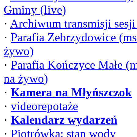
Gminy (live)
·
Archiwum transmisji sesj
·
Parafia Zebrzydowice (ms
żywo)
·
Parafia Kończyce Małe (
na żywo)
·
Kamera na Młyńszczok
·
videorepotaże
·
Kalendarz wydarzeń
·
Piotrówka: stan wody