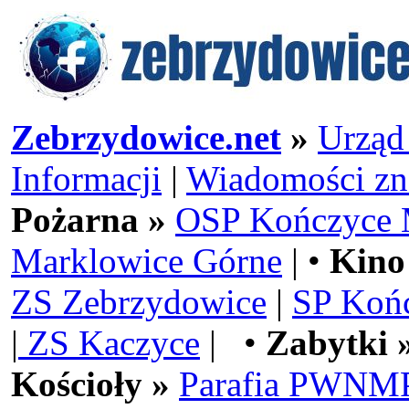
Zebrzydowice.net
»
Urząd
Informacji
|
Wiadomości zn
Pożarna »
OSP Kończyce 
Marklowice Górne
| •
Kino
ZS Zebrzydowice
|
SP Koń
|
ZS Kaczyce
| •
Zabytki 
Kościoły »
Parafia PWNMP