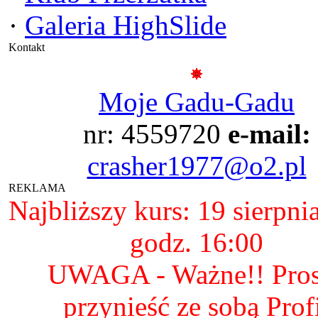
·
Galeria HighSlide
Kontakt
Moje Gadu-Gadu
nr: 4559720
e-mail:
crasher1977@o2.pl
REKLAMA
Najbliższy kurs: 19 sierpni
godz. 16:00
UWAGA - Ważne!! Pro
przynieść ze sobą Prof