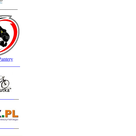
________
Pantery
_________
______
__
______
__