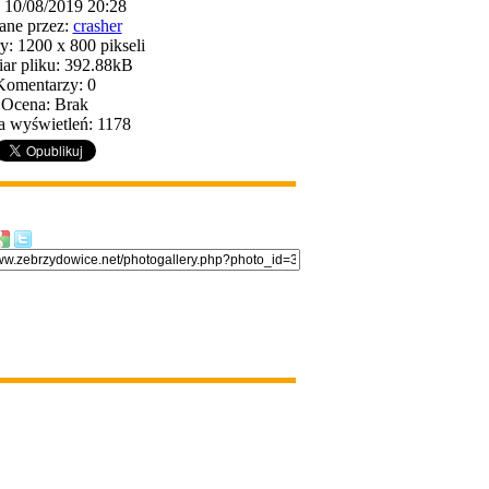
: 10/08/2019 20:28
ane przez:
crasher
: 1200 x 800 pikseli
ar pliku: 392.88kB
Komentarzy: 0
Ocena: Brak
a wyświetleń: 1178