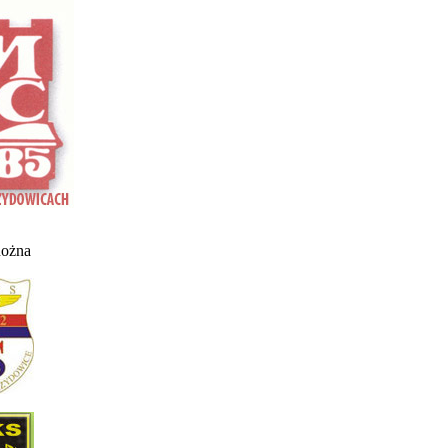
nożna