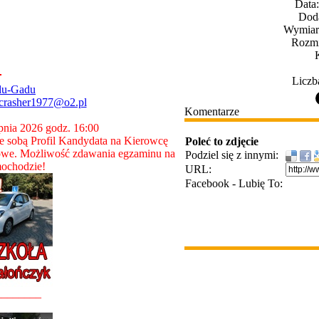
Data
Dod
Wymiary
Rozmi
Liczb
du-Gadu
crasher1977@o2.pl
Komentarze
rpnia 2026 godz. 16:00
 sobą Profil Kandydata na Kierowcę
Poleć to zdjęcie
owe. Możliwość zdawania egzaminu na
Podziel się z innymi:
ochodzie!
URL:
Facebook - Lubię To:
________