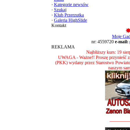
·
Kategorie newsów
·
Szukaj
·
Klub Przerzutka
·
Galeria HighSlide
Kontakt
Moje Ga
nr: 4559720
e-mail:
REKLAMA
Najbliższy kurs: 19 sie
UWAGA - Ważne!! Proszę przynieść ze
(PKK) wydany przez Starostwo Powiat
naszym sam
________