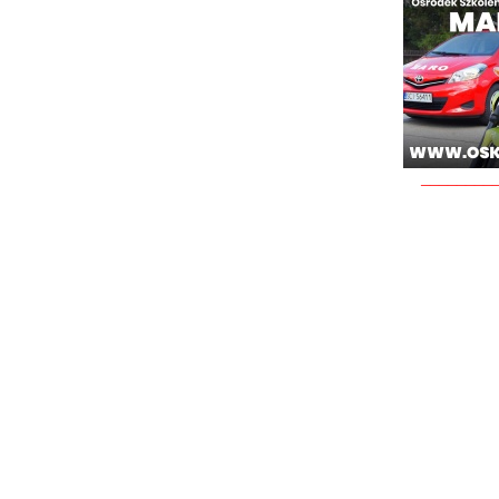
________