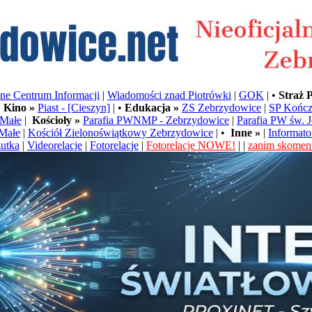
e Centrum Informacji
|
Wiadomości znad Piotrówki
|
GOK
| •
Straż 
•
Kino »
Piast - [Cieszyn]
| •
Edukacja »
ZS Zebrzydowice
|
SP Kończ
Małe
|
Kościoły »
Parafia PWNMP - Zebrzydowice
|
Parafia PW św. 
Małe
|
Kościół Zielonoświątkowy Zebrzydowice
| •
Inne »
|
Informato
utka
|
Videorelacje
|
Fotorelacje
|
Fotorelacje NOWE!
| |
zanim skoment