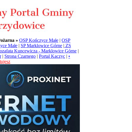
Pożarna »
OSP Kończyce Małe
|
OSP
yce Małe
|
SP Marklowice Górne
|
ZS
Jozafata Kuncewicza - Marklowice Górne
|
r
|
Strona Czarnego
|
Portal Kaczyc
|
•
ujesz