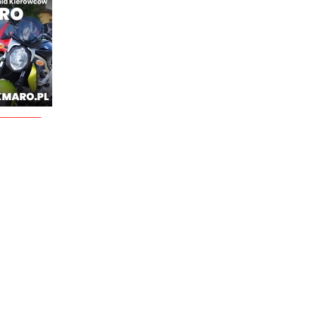
________