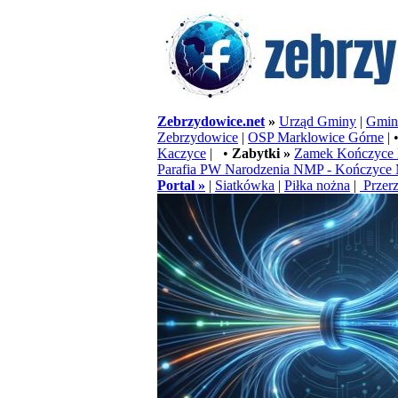
Zebrzydowice.net
»
Urząd Gminy
|
Gminn
Zebrzydowice
|
OSP Marklowice Górne
| 
Kaczyce
| •
Zabytki »
Zamek Kończyce 
Parafia PW Narodzenia NMP - Kończyce 
Portal »
|
Siatkówka
|
Piłka nożna
|
Przerz