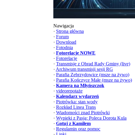
Nawigacja
·
Strona główna
·
Forum
·
Download
·
Fotodnia
·
Fotorelacje NOWE
·
Fotorelacje
·
Transmisje z Obrad Rady Gminy (live)
·
Archiwum transmisji sesji RG
·
Parafia Zebrzydowice (msze na żywo)
·
Parafia Kończyce Małe (msze na żywo)
·
Kamera na Młyńszczok
·
videorepotaże
·
Kalendarz wydarzeń
·
Piotrówka: stan wody
·
Rozkład Linea Trans
·
Wiadomości znad Piotrówki
·
Wypieki z Pasją: Poleca Dorota Kula
·
Gotuj z Kamilem
·
Regulamin oraz pomoc
·
Linki