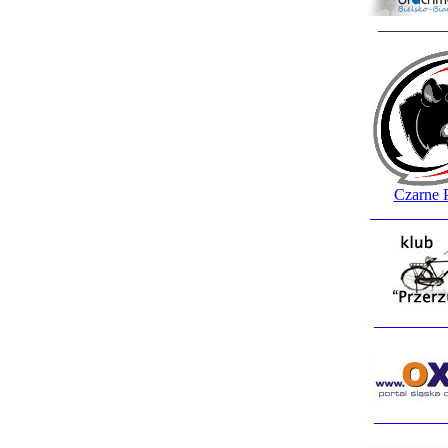
________
Czarne 
_________
_________
_________