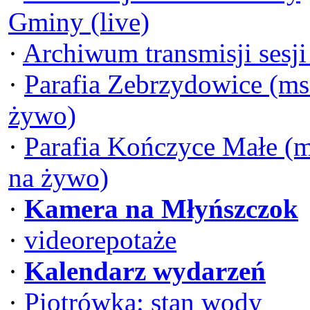
Gminy (live)
·
Archiwum transmisji sesj
·
Parafia Zebrzydowice (ms
żywo)
·
Parafia Kończyce Małe (
na żywo)
·
Kamera na Młyńszczok
·
videorepotaże
·
Kalendarz wydarzeń
·
Piotrówka: stan wody