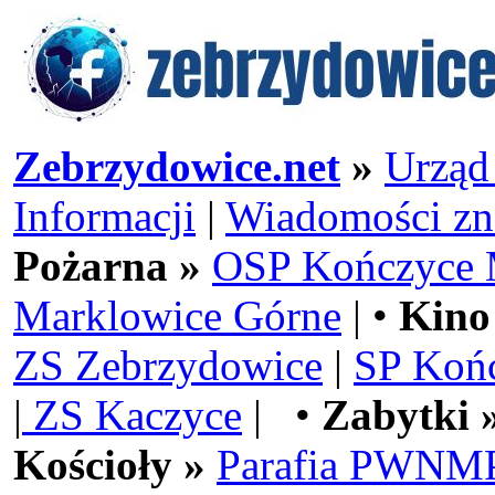
Zebrzydowice.net
»
Urząd
Informacji
|
Wiadomości zn
Pożarna »
OSP Kończyce 
Marklowice Górne
| •
Kino
ZS Zebrzydowice
|
SP Koń
|
ZS Kaczyce
| •
Zabytki 
Kościoły »
Parafia PWNMP