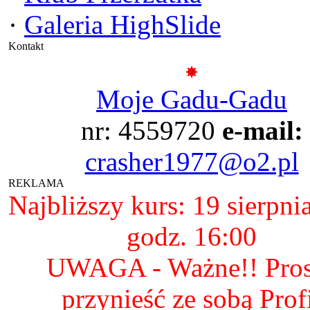
·
Galeria HighSlide
Kontakt
Moje Gadu-Gadu
nr: 4559720
e-mail:
crasher1977@o2.pl
REKLAMA
Najbliższy kurs: 19 sierpni
godz. 16:00
UWAGA - Ważne!! Pro
przynieść ze sobą Prof