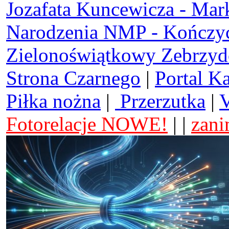
Jozafata Kuncewicza - Mar
Narodzenia NMP - Kończy
Zielonoświątkowy Zebrzy
Strona Czarnego
|
Portal K
Piłka nożna
|
Przerzutka
|
V
Fotorelacje NOWE!
| |
zani