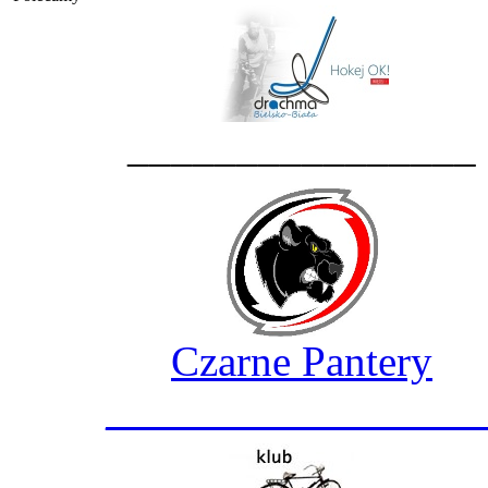
________________
Czarne Pantery
_________________