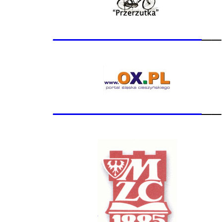
_______________
__
_______________
__