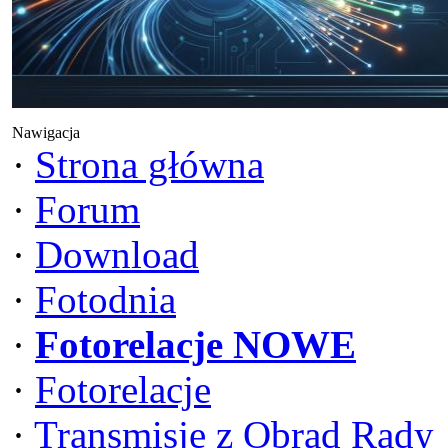
Nawigacja
·
Strona główna
·
Forum
·
Download
·
Fotodnia
·
Fotorelacje NOWE
·
Fotorelacje
·
Transmisje z Obrad Rady