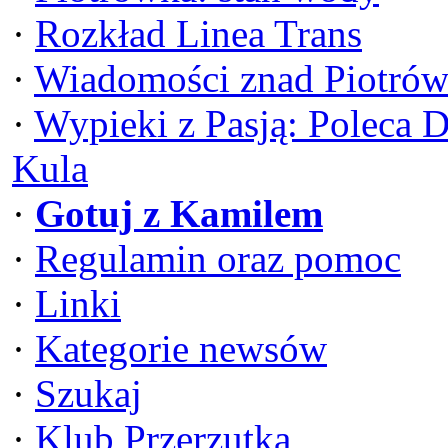
·
Rozkład Linea Trans
·
Wiadomości znad Piotrów
·
Wypieki z Pasją: Poleca 
Kula
·
Gotuj z Kamilem
·
Regulamin oraz pomoc
·
Linki
·
Kategorie newsów
·
Szukaj
·
Klub Przerzutka