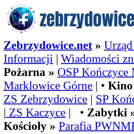
Zebrzydowice.net
»
Urząd
Informacji
|
Wiadomości zn
Pożarna »
OSP Kończyce 
Marklowice Górne
| •
Kino
ZS Zebrzydowice
|
SP Koń
|
ZS Kaczyce
| •
Zabytki 
Kościoły »
Parafia PWNMP