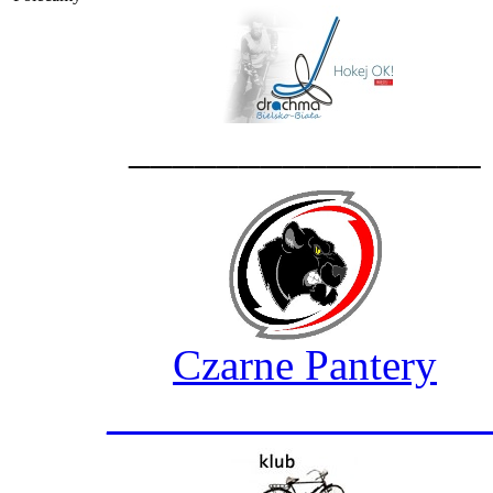
________________
Czarne Pantery
_________________