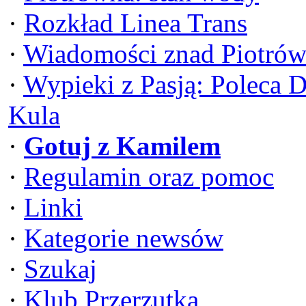
·
Rozkład Linea Trans
·
Wiadomości znad Piotrów
·
Wypieki z Pasją: Poleca 
Kula
·
Gotuj z Kamilem
·
Regulamin oraz pomoc
·
Linki
·
Kategorie newsów
·
Szukaj
·
Klub Przerzutka