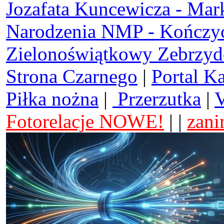
Jozafata Kuncewicza - Mar
Narodzenia NMP - Kończy
Zielonoświątkowy Zebrzy
Strona Czarnego
|
Portal K
Piłka nożna
|
Przerzutka
|
V
Fotorelacje NOWE!
| |
zani