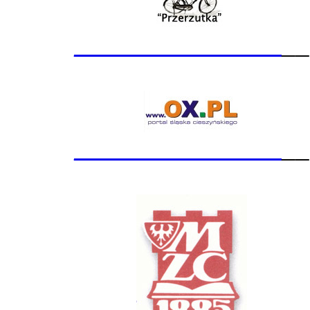
_______________
__
_______________
__