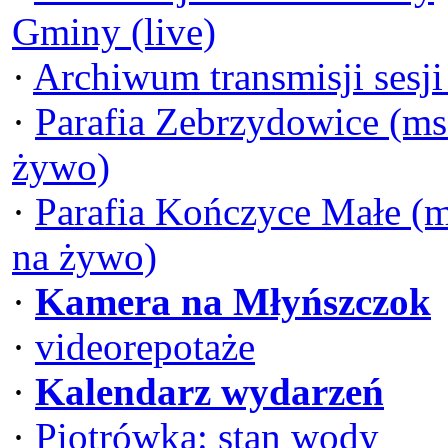
Gminy (live)
·
Archiwum transmisji sesj
·
Parafia Zebrzydowice (ms
żywo)
·
Parafia Kończyce Małe (
na żywo)
·
Kamera na Młyńszczok
·
videorepotaże
·
Kalendarz wydarzeń
·
Piotrówka: stan wody