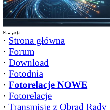
Nawigacja
·
Strona główna
·
Forum
·
Download
·
Fotodnia
·
Fotorelacje NOWE
·
Fotorelacje
·
Transmisje z Obrad Rady