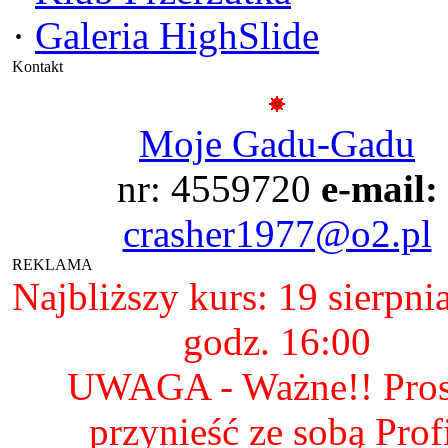
·
Galeria HighSlide
Kontakt
Moje Gadu-Gadu
nr: 4559720
e-mail:
crasher1977@o2.pl
REKLAMA
Najbliższy kurs: 19 sierpni
godz. 16:00
UWAGA - Ważne!! Pro
przynieść ze sobą Prof