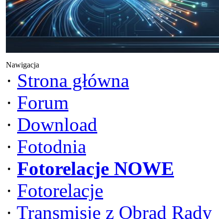
Nawigacja
·
Strona główna
·
Forum
·
Download
·
Fotodnia
·
Fotorelacje NOWE
·
Fotorelacje
·
Transmisje z Obrad Rady