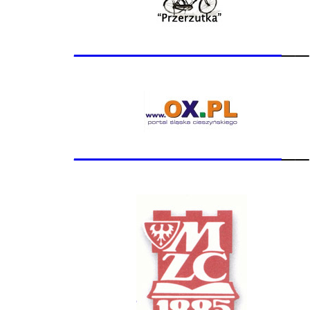
_______________
__
_______________
__