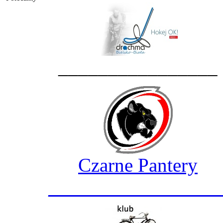
________________
Czarne Pantery
_________________