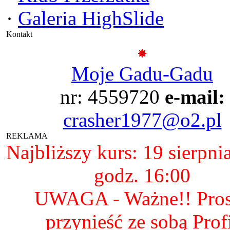
·
Galeria HighSlide
Kontakt
Moje Gadu-Gadu
nr: 4559720
e-mail:
crasher1977@o2.pl
REKLAMA
Najbliższy kurs: 19 sierpni
godz. 16:00
UWAGA - Ważne!! Pro
przynieść ze sobą Prof