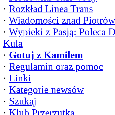
·
Rozkład Linea Trans
·
Wiadomości znad Piotrów
·
Wypieki z Pasją: Poleca 
Kula
·
Gotuj z Kamilem
·
Regulamin oraz pomoc
·
Linki
·
Kategorie newsów
·
Szukaj
·
Klub Przerzutka