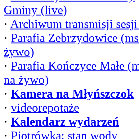
Gminy (live)
·
Archiwum transmisji sesj
·
Parafia Zebrzydowice (ms
żywo)
·
Parafia Kończyce Małe (
na żywo)
·
Kamera na Młyńszczok
·
videorepotaże
·
Kalendarz wydarzeń
·
Piotrówka: stan wody