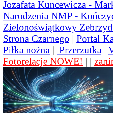
Jozafata Kuncewicza - Mar
Narodzenia NMP - Kończy
Zielonoświątkowy Zebrzy
Strona Czarnego
|
Portal K
Piłka nożna
|
Przerzutka
|
V
Fotorelacje NOWE!
| |
zani