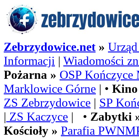
Zebrzydowice.net
»
Urząd
Informacji
|
Wiadomości zn
Pożarna »
OSP Kończyce 
Marklowice Górne
| •
Kino
ZS Zebrzydowice
|
SP Koń
|
ZS Kaczyce
| •
Zabytki 
Kościoły »
Parafia PWNMP