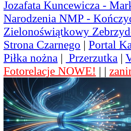
Jozafata Kuncewicza - Mar
Narodzenia NMP - Kończy
Zielonoświątkowy Zebrzy
Strona Czarnego
|
Portal K
Piłka nożna
|
Przerzutka
|
V
Fotorelacje NOWE!
| |
zani