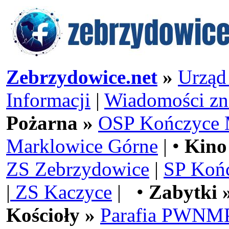
Zebrzydowice.net
»
Urząd
Informacji
|
Wiadomości zn
Pożarna »
OSP Kończyce 
Marklowice Górne
| •
Kino
ZS Zebrzydowice
|
SP Koń
|
ZS Kaczyce
| •
Zabytki 
Kościoły »
Parafia PWNMP