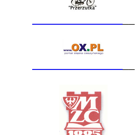
_______________
__
_______________
__