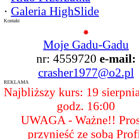
·
Galeria HighSlide
Kontakt
Moje Gadu-Gadu
nr: 4559720
e-mail:
crasher1977@o2.pl
REKLAMA
Najbliższy kurs: 19 sierpni
godz. 16:00
UWAGA - Ważne!! Pro
przynieść ze sobą Prof