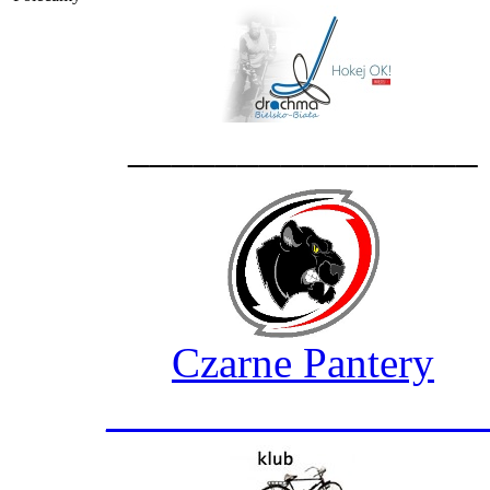
________________
Czarne Pantery
_________________