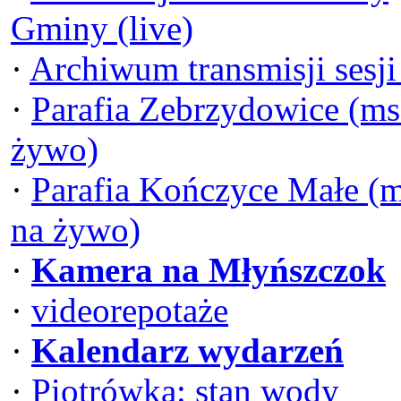
Gminy (live)
·
Archiwum transmisji sesj
·
Parafia Zebrzydowice (ms
żywo)
·
Parafia Kończyce Małe (
na żywo)
·
Kamera na Młyńszczok
·
videorepotaże
·
Kalendarz wydarzeń
·
Piotrówka: stan wody