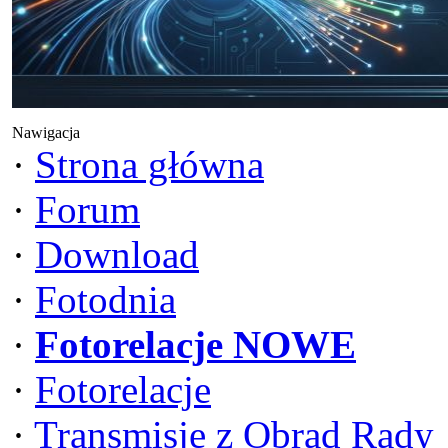
Nawigacja
·
Strona główna
·
Forum
·
Download
·
Fotodnia
·
Fotorelacje NOWE
·
Fotorelacje
·
Transmisje z Obrad Rady