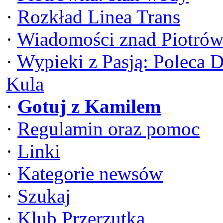
·
Rozkład Linea Trans
·
Wiadomości znad Piotrów
·
Wypieki z Pasją: Poleca 
Kula
·
Gotuj z Kamilem
·
Regulamin oraz pomoc
·
Linki
·
Kategorie newsów
·
Szukaj
·
Klub Przerzutka