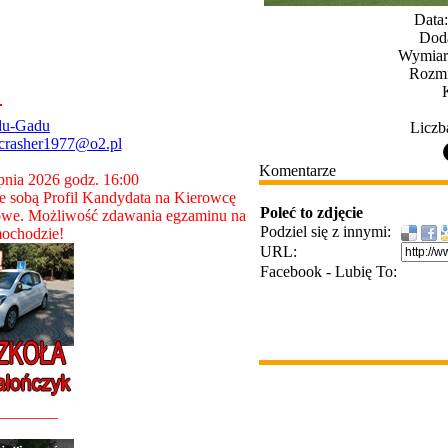
Data
Dod
Wymiary
Rozmi
du-Gadu
Liczb
crasher1977@o2.pl
Komentarze
rpnia 2026 godz. 16:00
 sobą Profil Kandydata na Kierowcę
Poleć to zdjęcie
owe. Możliwość zdawania egzaminu na
Podziel się z innymi:
ochodzie!
URL:
Facebook - Lubię To:
________