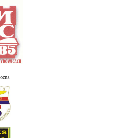
nożna