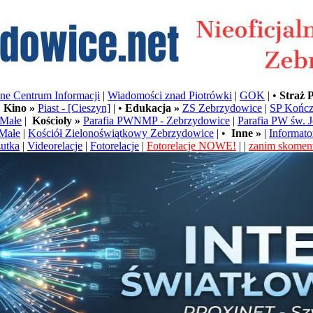
e Centrum Informacji
|
Wiadomości znad Piotrówki
|
GOK
| •
Straż 
•
Kino »
Piast - [Cieszyn]
| •
Edukacja »
ZS Zebrzydowice
|
SP Kończ
Małe
|
Kościoły »
Parafia PWNMP - Zebrzydowice
|
Parafia PW św. 
Małe
|
Kościół Zielonoświątkowy Zebrzydowice
| •
Inne »
|
Informato
utka
|
Videorelacje
|
Fotorelacje
|
Fotorelacje NOWE!
| |
zanim skoment