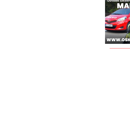
________