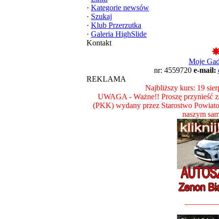
·
Kategorie newsów
·
Szukaj
·
Klub Przerzutka
·
Galeria HighSlide
Kontakt
Moje Ga
nr: 4559720
e-mail:
REKLAMA
Najbliższy kurs: 19 sie
UWAGA - Ważne!! Proszę przynieść ze
(PKK) wydany przez Starostwo Powiat
naszym sam
________