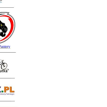
________
Pantery
_________
______
__
______
__