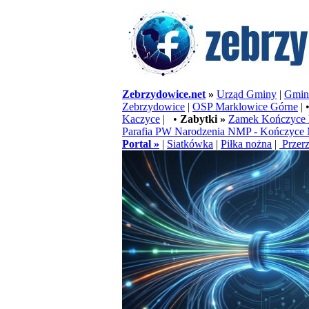
Zebrzydowice.net
»
Urząd Gminy
|
Gminn
Zebrzydowice
|
OSP Marklowice Górne
| 
Kaczyce
| •
Zabytki »
Zamek Kończyce 
Parafia PW Narodzenia NMP - Kończyce 
Portal »
|
Siatkówka
|
Piłka nożna
|
Przerz