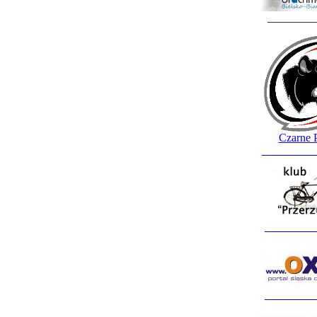
________
Czarne 
_________
_________
_________