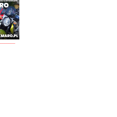
________