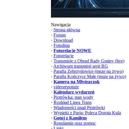
Nawigacja
·
Strona główna
·
Forum
·
Download
·
Fotodnia
·
Fotorelacje NOWE
·
Fotorelacje
·
Transmisje z Obrad Rady Gminy (live)
·
Archiwum transmisji sesji RG
·
Parafia Zebrzydowice (msze na żywo)
·
Parafia Kończyce Małe (msze na żywo)
·
Kamera na Młyńszczok
·
videorepotaże
·
Kalendarz wydarzeń
·
Piotrówka: stan wody
·
Rozkład Linea Trans
·
Wiadomości znad Piotrówki
·
Wypieki z Pasją: Poleca Dorota Kula
·
Gotuj z Kamilem
·
Regulamin oraz pomoc
·
Linki