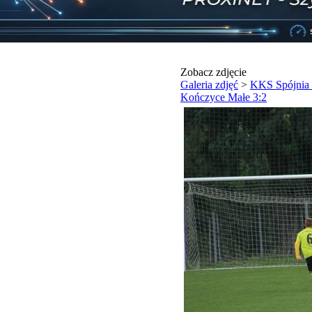
Zobacz zdjęcie
Galeria zdjęć
>
KKS Spójnia
Kończyce Małe 3:2