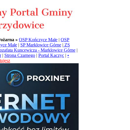
Pożarna »
OSP Kończyce Małe
|
OSP
yce Małe
|
SP Marklowice Górne
|
ZS
Jozafata Kuncewicza - Marklowice Górne
|
r
|
Strona Czarnego
|
Portal Kaczyc
|
•
ujesz