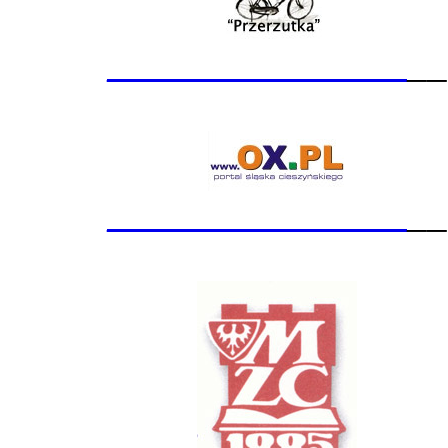
_______________
__
_______________
__