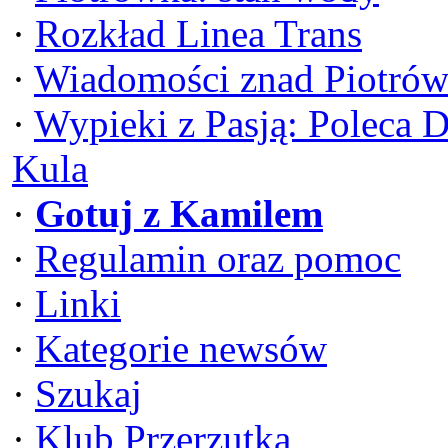
·
Rozkład Linea Trans
·
Wiadomości znad Piotrów
·
Wypieki z Pasją: Poleca 
Kula
·
Gotuj z Kamilem
·
Regulamin oraz pomoc
·
Linki
·
Kategorie newsów
·
Szukaj
·
Klub Przerzutka