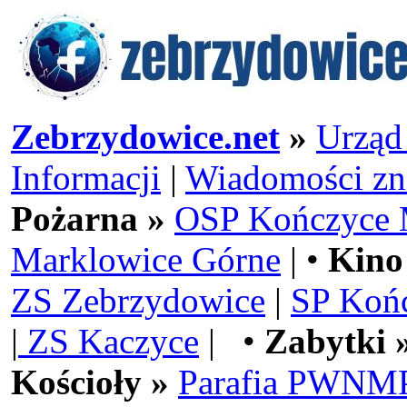
Zebrzydowice.net
»
Urząd
Informacji
|
Wiadomości zn
Pożarna »
OSP Kończyce 
Marklowice Górne
| •
Kino
ZS Zebrzydowice
|
SP Koń
|
ZS Kaczyce
| •
Zabytki 
Kościoły »
Parafia PWNMP