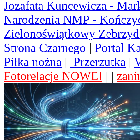
Jozafata Kuncewicza - Mar
Narodzenia NMP - Kończy
Zielonoświątkowy Zebrzy
Strona Czarnego
|
Portal K
Piłka nożna
|
Przerzutka
|
V
Fotorelacje NOWE!
| |
zani