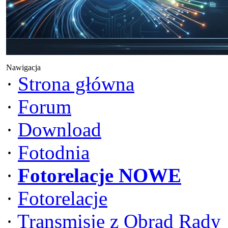
Nawigacja
·
Strona główna
·
Forum
·
Download
·
Fotodnia
·
Fotorelacje NOWE
·
Fotorelacje
·
Transmisje z Obrad Rady