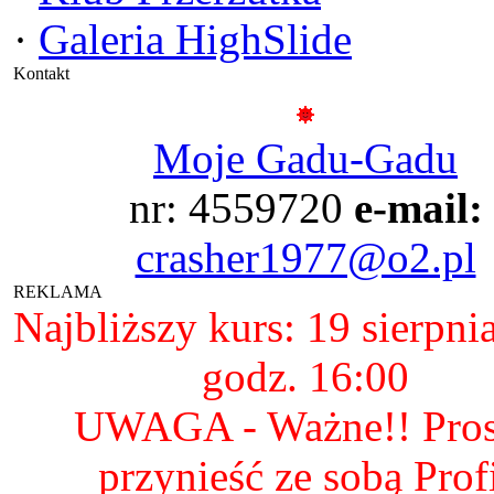
·
Galeria HighSlide
Kontakt
Moje Gadu-Gadu
nr: 4559720
e-mail:
crasher1977@o2.pl
REKLAMA
Najbliższy kurs: 19 sierpni
godz. 16:00
UWAGA - Ważne!! Pro
przynieść ze sobą Prof