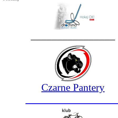
________________
Czarne Pantery
_________________