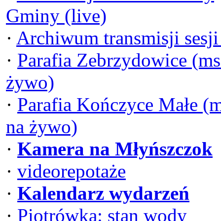
Gminy (live)
·
Archiwum transmisji sesj
·
Parafia Zebrzydowice (ms
żywo)
·
Parafia Kończyce Małe (
na żywo)
·
Kamera na Młyńszczok
·
videorepotaże
·
Kalendarz wydarzeń
·
Piotrówka: stan wody