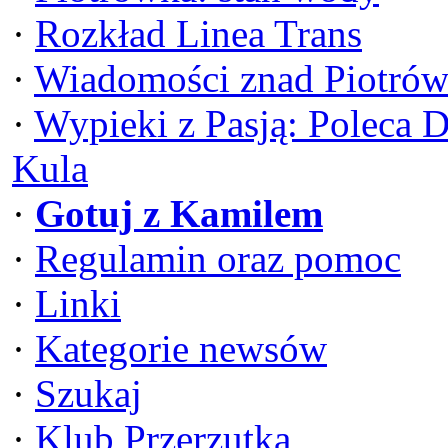
·
Rozkład Linea Trans
·
Wiadomości znad Piotrów
·
Wypieki z Pasją: Poleca 
Kula
·
Gotuj z Kamilem
·
Regulamin oraz pomoc
·
Linki
·
Kategorie newsów
·
Szukaj
·
Klub Przerzutka