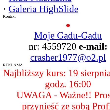
·
Galeria HighSlide
Kontakt
Moje Gadu-Gadu
nr: 4559720
e-mail:
crasher1977@o2.pl
REKLAMA
Najbliższy kurs: 19 sierpni
godz. 16:00
UWAGA - Ważne!! Pro
przynieść ze sobą Prof