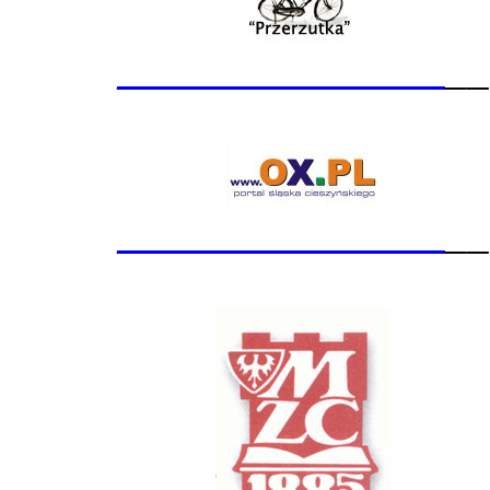
_______________
__
_______________
__