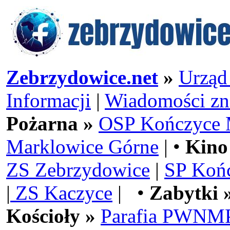
Zebrzydowice.net
»
Urząd
Informacji
|
Wiadomości zn
Pożarna »
OSP Kończyce 
Marklowice Górne
| •
Kino
ZS Zebrzydowice
|
SP Koń
|
ZS Kaczyce
| •
Zabytki 
Kościoły »
Parafia PWNMP