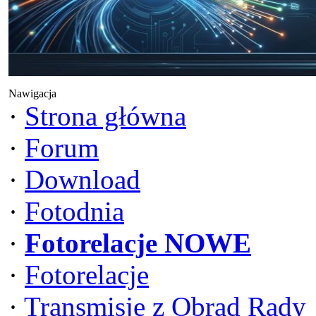
Nawigacja
·
Strona główna
·
Forum
·
Download
·
Fotodnia
·
Fotorelacje NOWE
·
Fotorelacje
·
Transmisje z Obrad Rady