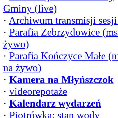
Gminy (live)
·
Archiwum transmisji sesj
·
Parafia Zebrzydowice (ms
żywo)
·
Parafia Kończyce Małe (
na żywo)
·
Kamera na Młyńszczok
·
videorepotaże
·
Kalendarz wydarzeń
·
Piotrówka: stan wody