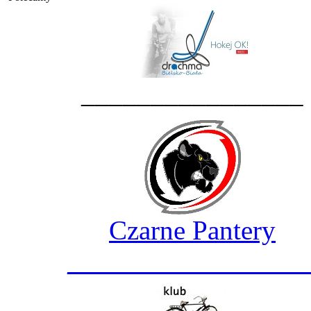
________________
Czarne Pantery
_________________