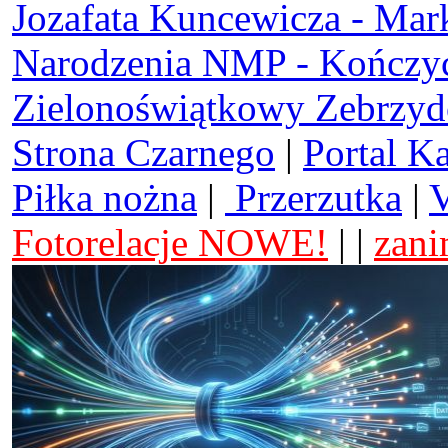
Jozafata Kuncewicza - Mar
Narodzenia NMP - Kończy
Zielonoświątkowy Zebrzy
Strona Czarnego
|
Portal K
Piłka nożna
|
Przerzutka
|
V
Fotorelacje NOWE!
| |
zani