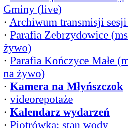
Gminy (live)
·
Archiwum transmisji sesj
·
Parafia Zebrzydowice (ms
żywo)
·
Parafia Kończyce Małe (
na żywo)
·
Kamera na Młyńszczok
·
videorepotaże
·
Kalendarz wydarzeń
·
Piotrówka: stan wody