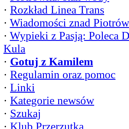
·
Rozkład Linea Trans
·
Wiadomości znad Piotrów
·
Wypieki z Pasją: Poleca 
Kula
·
Gotuj z Kamilem
·
Regulamin oraz pomoc
·
Linki
·
Kategorie newsów
·
Szukaj
·
Klub Przerzutka