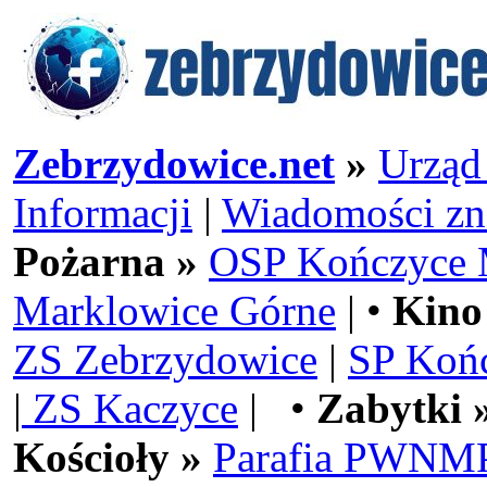
Zebrzydowice.net
»
Urząd
Informacji
|
Wiadomości zn
Pożarna »
OSP Kończyce 
Marklowice Górne
| •
Kino
ZS Zebrzydowice
|
SP Koń
|
ZS Kaczyce
| •
Zabytki 
Kościoły »
Parafia PWNMP