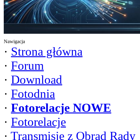
Nawigacja
·
Strona główna
·
Forum
·
Download
·
Fotodnia
·
Fotorelacje NOWE
·
Fotorelacje
·
Transmisje z Obrad Rady