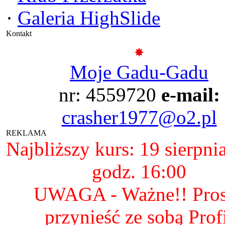
·
Galeria HighSlide
Kontakt
Moje Gadu-Gadu
nr: 4559720
e-mail:
crasher1977@o2.pl
REKLAMA
Najbliższy kurs: 19 sierpni
godz. 16:00
UWAGA - Ważne!! Pro
przynieść ze sobą Prof