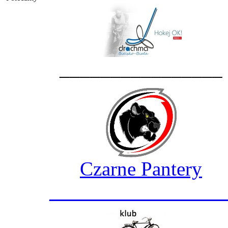
________________
Czarne Pantery
_________________