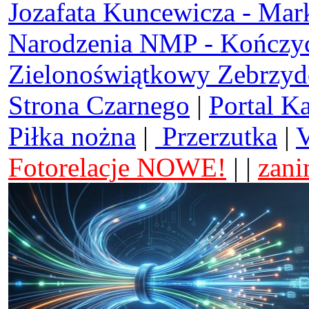
Jozafata Kuncewicza - Mar
Narodzenia NMP - Kończy
Zielonoświątkowy Zebrzy
Strona Czarnego
|
Portal K
Piłka nożna
|
Przerzutka
|
V
Fotorelacje NOWE!
| |
zani