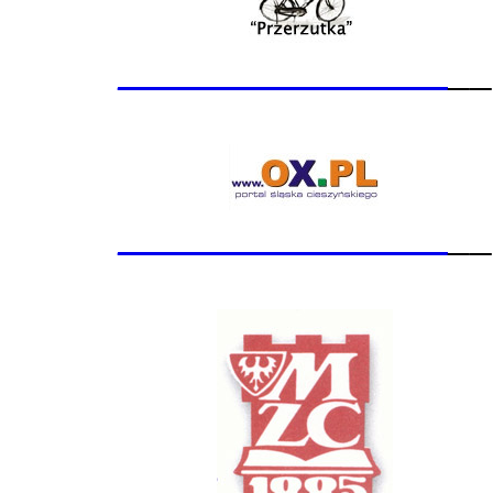
_______________
__
_______________
__