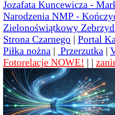
Jozafata Kuncewicza - Mar
Narodzenia NMP - Kończy
Zielonoświątkowy Zebrzy
Strona Czarnego
|
Portal K
Piłka nożna
|
Przerzutka
|
V
Fotorelacje NOWE!
| |
zani