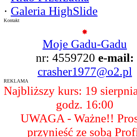
·
Galeria HighSlide
Kontakt
Moje Gadu-Gadu
nr: 4559720
e-mail:
crasher1977@o2.pl
REKLAMA
Najbliższy kurs: 19 sierpni
godz. 16:00
UWAGA - Ważne!! Pro
przynieść ze sobą Prof