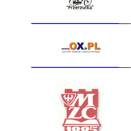
_______________
__
_______________
__