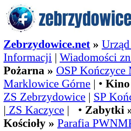
Zebrzydowice.net
»
Urząd
Informacji
|
Wiadomości zn
Pożarna »
OSP Kończyce 
Marklowice Górne
| •
Kino
ZS Zebrzydowice
|
SP Koń
|
ZS Kaczyce
| •
Zabytki 
Kościoły »
Parafia PWNMP