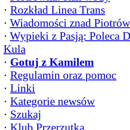
·
Rozkład Linea Trans
·
Wiadomości znad Piotrów
·
Wypieki z Pasją: Poleca 
Kula
·
Gotuj z Kamilem
·
Regulamin oraz pomoc
·
Linki
·
Kategorie newsów
·
Szukaj
·
Klub Przerzutka