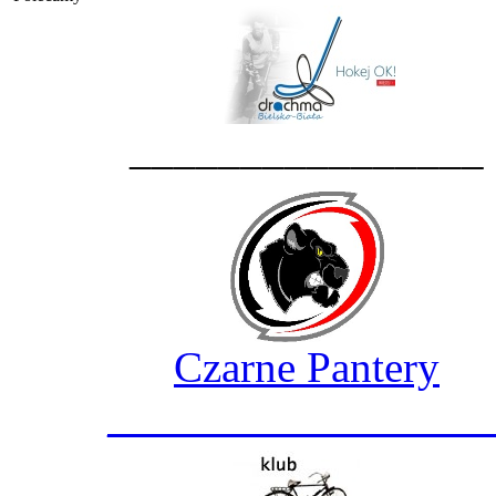
________________
Czarne Pantery
_________________