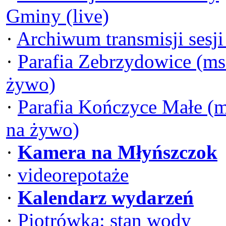
Gminy (live)
·
Archiwum transmisji sesj
·
Parafia Zebrzydowice (ms
żywo)
·
Parafia Kończyce Małe (
na żywo)
·
Kamera na Młyńszczok
·
videorepotaże
·
Kalendarz wydarzeń
·
Piotrówka: stan wody