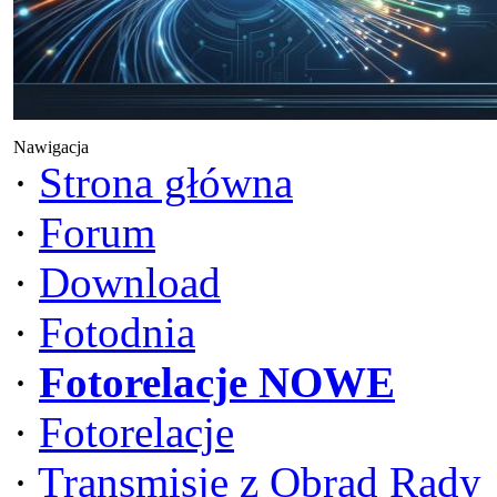
Nawigacja
·
Strona główna
·
Forum
·
Download
·
Fotodnia
·
Fotorelacje NOWE
·
Fotorelacje
·
Transmisje z Obrad Rady