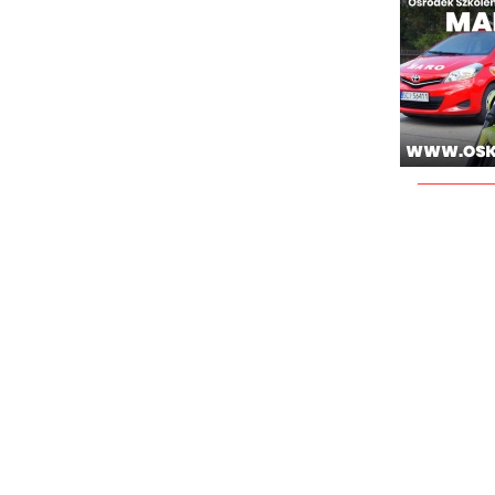
________