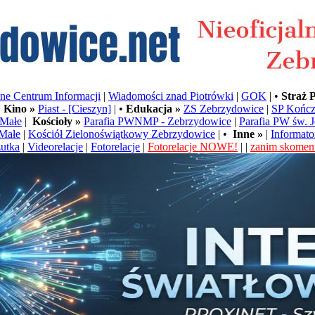
e Centrum Informacji
|
Wiadomości znad Piotrówki
|
GOK
| •
Straż 
•
Kino »
Piast - [Cieszyn]
| •
Edukacja »
ZS Zebrzydowice
|
SP Kończ
Małe
|
Kościoły »
Parafia PWNMP - Zebrzydowice
|
Parafia PW św. 
Małe
|
Kościół Zielonoświątkowy Zebrzydowice
| •
Inne »
|
Informato
utka
|
Videorelacje
|
Fotorelacje
|
Fotorelacje NOWE!
| |
zanim skoment