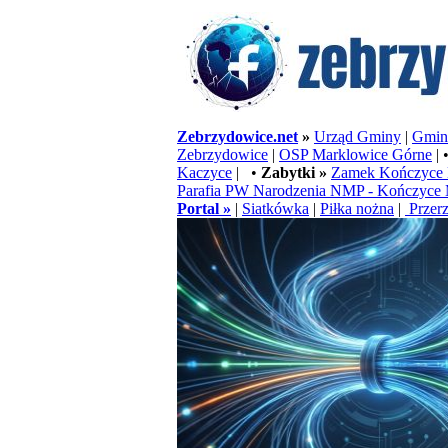
Zebrzydowice.net
»
Urząd Gminy
|
Gminn
Zebrzydowice
|
OSP Marklowice Górne
| 
Kaczyce
| •
Zabytki »
Zamek Kończyce 
Parafia PW Narodzenia NMP - Kończyce 
Portal »
|
Siatkówka
|
Piłka nożna
|
Przerz