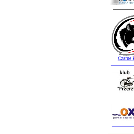
________
Czarne 
_________
_________
_________