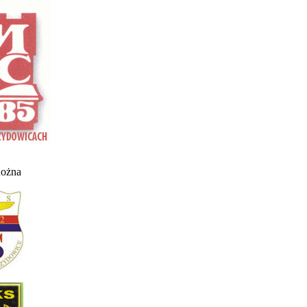
nożna