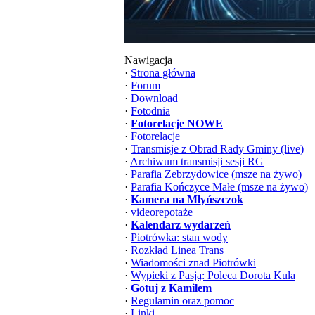
Nawigacja
·
Strona główna
·
Forum
·
Download
·
Fotodnia
·
Fotorelacje NOWE
·
Fotorelacje
·
Transmisje z Obrad Rady Gminy (live)
·
Archiwum transmisji sesji RG
·
Parafia Zebrzydowice (msze na żywo)
·
Parafia Kończyce Małe (msze na żywo)
·
Kamera na Młyńszczok
·
videorepotaże
·
Kalendarz wydarzeń
·
Piotrówka: stan wody
·
Rozkład Linea Trans
·
Wiadomości znad Piotrówki
·
Wypieki z Pasją: Poleca Dorota Kula
·
Gotuj z Kamilem
·
Regulamin oraz pomoc
·
Linki