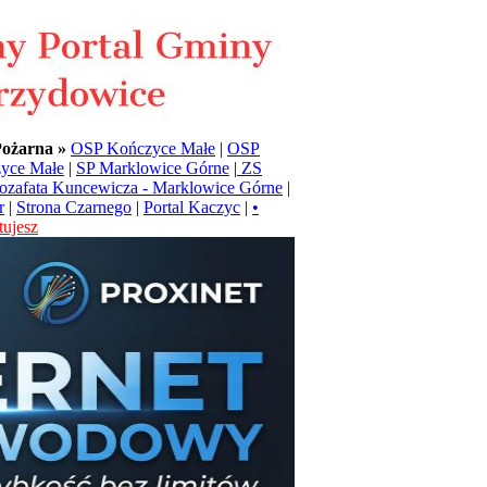
Pożarna »
OSP Kończyce Małe
|
OSP
yce Małe
|
SP Marklowice Górne
|
ZS
Jozafata Kuncewicza - Marklowice Górne
|
r
|
Strona Czarnego
|
Portal Kaczyc
|
•
ujesz