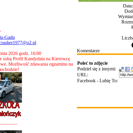
Data
Dod
Wymiary
Rozmi
du-Gadu
Liczb
crasher1977@o2.pl
Komentarze
rpnia 2026 godz. 16:00
 sobą Profil Kandydata na Kierowcę
Poleć to zdjęcie
owe. Możliwość zdawania egzaminu na
Podziel się z innymi:
ochodzie!
URL:
Facebook - Lubię To:
________