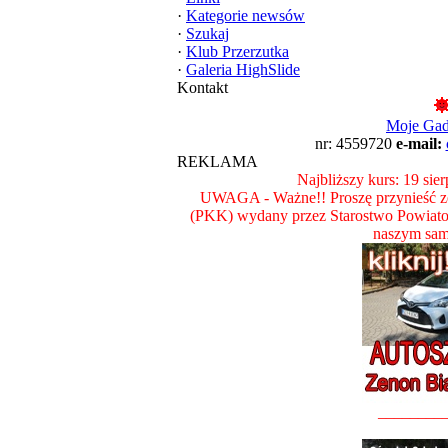
·
Kategorie newsów
·
Szukaj
·
Klub Przerzutka
·
Galeria HighSlide
Kontakt
Moje Ga
nr: 4559720
e-mail:
REKLAMA
Najbliższy kurs: 19 sie
UWAGA - Ważne!! Proszę przynieść ze
(PKK) wydany przez Starostwo Powiat
naszym sam
________