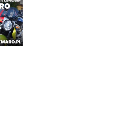
________