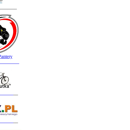
________
Pantery
_________
______
__
______
__