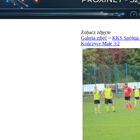
Zobacz zdjęcie
Galeria zdjęć
>
KKS Spójnia
Kończyce Małe 3:2