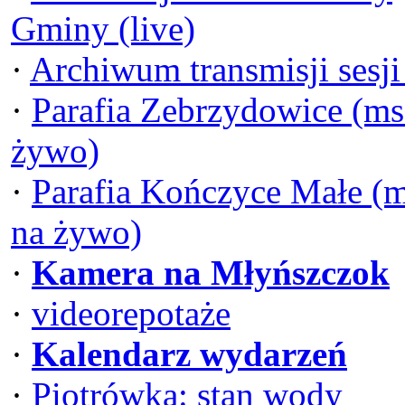
Gminy (live)
·
Archiwum transmisji sesj
·
Parafia Zebrzydowice (ms
żywo)
·
Parafia Kończyce Małe (
na żywo)
·
Kamera na Młyńszczok
·
videorepotaże
·
Kalendarz wydarzeń
·
Piotrówka: stan wody