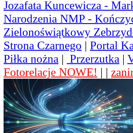
Jozafata Kuncewicza - Mar
Narodzenia NMP - Kończy
Zielonoświątkowy Zebrzy
Strona Czarnego
|
Portal K
Piłka nożna
|
Przerzutka
|
V
Fotorelacje NOWE!
| |
zani