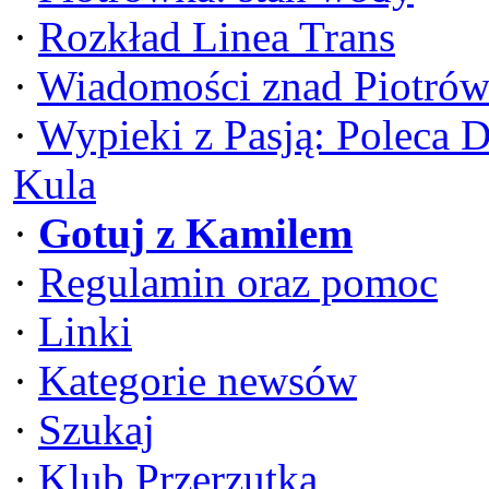
·
Rozkład Linea Trans
·
Wiadomości znad Piotrów
·
Wypieki z Pasją: Poleca 
Kula
·
Gotuj z Kamilem
·
Regulamin oraz pomoc
·
Linki
·
Kategorie newsów
·
Szukaj
·
Klub Przerzutka