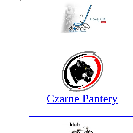
________________
Czarne Pantery
_________________