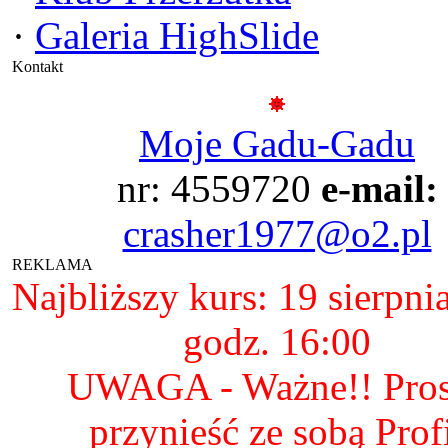
·
Galeria HighSlide
Kontakt
Moje Gadu-Gadu
nr: 4559720
e-mail:
crasher1977@o2.pl
REKLAMA
Najbliższy kurs: 19 sierpni
godz. 16:00
UWAGA - Ważne!! Pro
przynieść ze sobą Prof