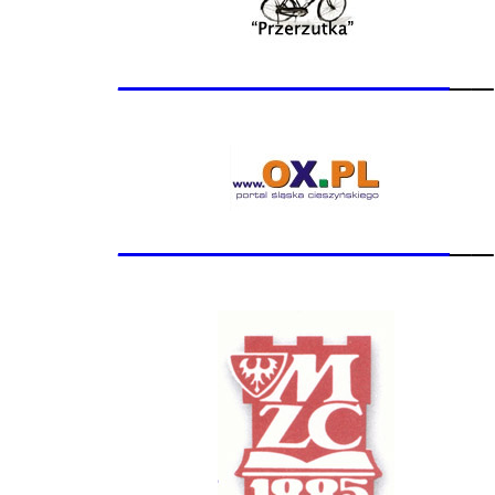
_______________
__
_______________
__