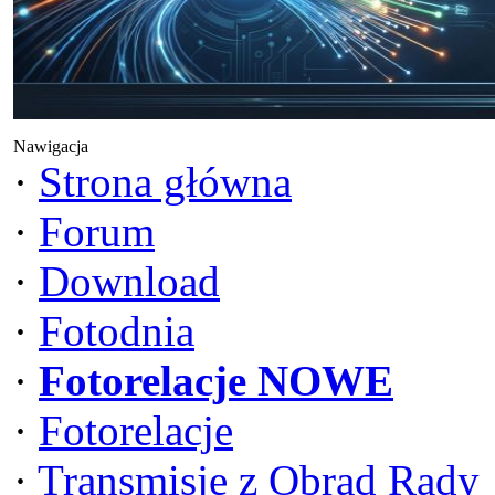
Nawigacja
·
Strona główna
·
Forum
·
Download
·
Fotodnia
·
Fotorelacje NOWE
·
Fotorelacje
·
Transmisje z Obrad Rady