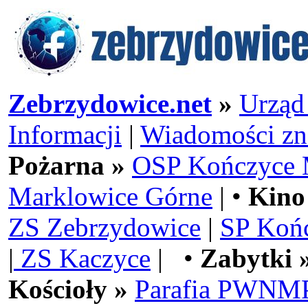
Zebrzydowice.net
»
Urząd
Informacji
|
Wiadomości zn
Pożarna »
OSP Kończyce 
Marklowice Górne
| •
Kino
ZS Zebrzydowice
|
SP Koń
|
ZS Kaczyce
| •
Zabytki 
Kościoły »
Parafia PWNMP