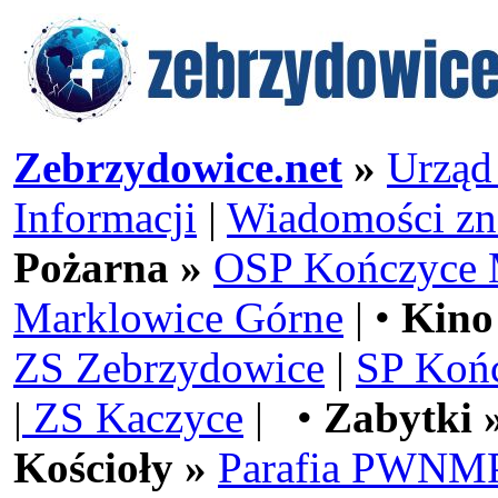
Zebrzydowice.net
»
Urząd
Informacji
|
Wiadomości zn
Pożarna »
OSP Kończyce 
Marklowice Górne
| •
Kino
ZS Zebrzydowice
|
SP Koń
|
ZS Kaczyce
| •
Zabytki 
Kościoły »
Parafia PWNMP