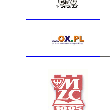
_______________
__
_______________
__