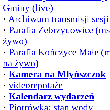
Gminy (live)
·
Archiwum transmisji sesj
·
Parafia Zebrzydowice (ms
żywo)
·
Parafia Kończyce Małe (
na żywo)
·
Kamera na Młyńszczok
·
videorepotaże
·
Kalendarz wydarzeń
·
Piotrówka: stan wody