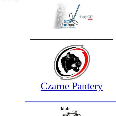
________________
Czarne Pantery
_________________