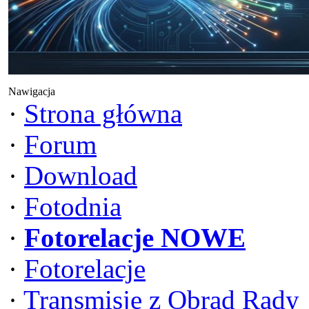
Nawigacja
·
Strona główna
·
Forum
·
Download
·
Fotodnia
·
Fotorelacje NOWE
·
Fotorelacje
·
Transmisje z Obrad Rady