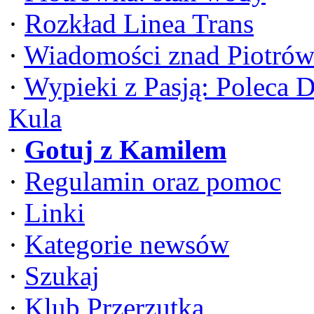
·
Rozkład Linea Trans
·
Wiadomości znad Piotrów
·
Wypieki z Pasją: Poleca 
Kula
·
Gotuj z Kamilem
·
Regulamin oraz pomoc
·
Linki
·
Kategorie newsów
·
Szukaj
·
Klub Przerzutka