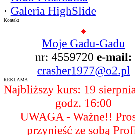
·
Galeria HighSlide
Kontakt
Moje Gadu-Gadu
nr: 4559720
e-mail:
crasher1977@o2.pl
REKLAMA
Najbliższy kurs: 19 sierpni
godz. 16:00
UWAGA - Ważne!! Pro
przynieść ze sobą Prof