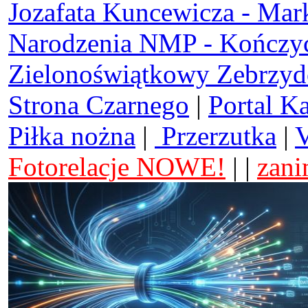
Jozafata Kuncewicza - Mar
Narodzenia NMP - Kończy
Zielonoświątkowy Zebrzy
Strona Czarnego
|
Portal K
Piłka nożna
|
Przerzutka
|
V
Fotorelacje NOWE!
| |
zani