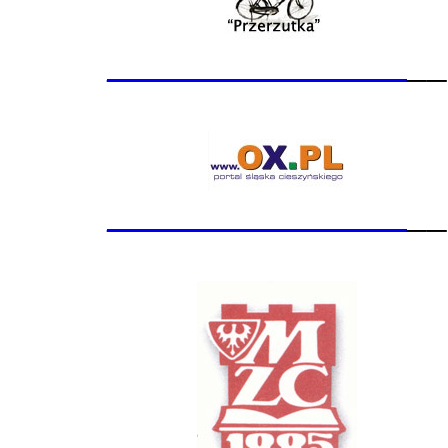
_______________
__
_______________
__