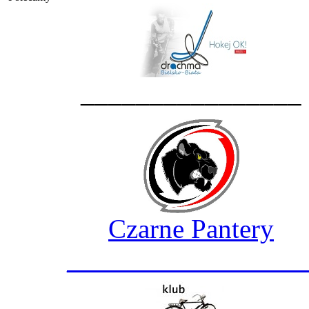
________________
Czarne Pantery
_________________