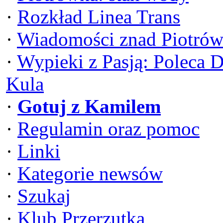
·
Rozkład Linea Trans
·
Wiadomości znad Piotrów
·
Wypieki z Pasją: Poleca 
Kula
·
Gotuj z Kamilem
·
Regulamin oraz pomoc
·
Linki
·
Kategorie newsów
·
Szukaj
·
Klub Przerzutka