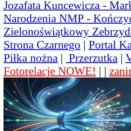
Jozafata Kuncewicza - Mar
Narodzenia NMP - Kończy
Zielonoświątkowy Zebrzy
Strona Czarnego
|
Portal K
Piłka nożna
|
Przerzutka
|
V
Fotorelacje NOWE!
| |
zani