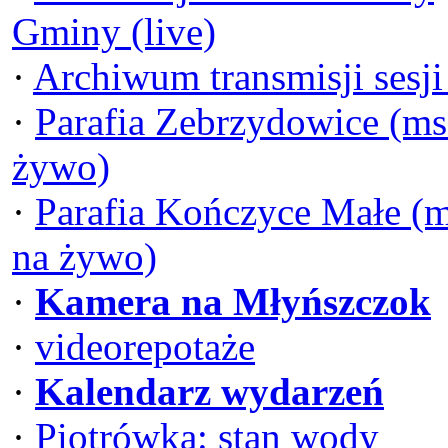
Gminy (live)
·
Archiwum transmisji sesj
·
Parafia Zebrzydowice (ms
żywo)
·
Parafia Kończyce Małe (
na żywo)
·
Kamera na Młyńszczok
·
videorepotaże
·
Kalendarz wydarzeń
·
Piotrówka: stan wody