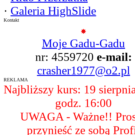
·
Galeria HighSlide
Kontakt
Moje Gadu-Gadu
nr: 4559720
e-mail:
crasher1977@o2.pl
REKLAMA
Najbliższy kurs: 19 sierpni
godz. 16:00
UWAGA - Ważne!! Pro
przynieść ze sobą Prof