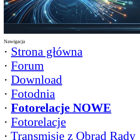
Nawigacja
·
Strona główna
·
Forum
·
Download
·
Fotodnia
·
Fotorelacje NOWE
·
Fotorelacje
·
Transmisje z Obrad Rady