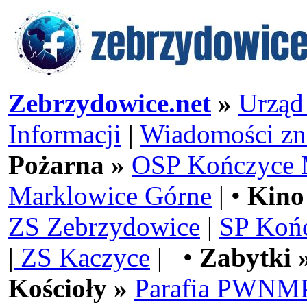
Zebrzydowice.net
»
Urząd
Informacji
|
Wiadomości zn
Pożarna »
OSP Kończyce 
Marklowice Górne
| •
Kino
ZS Zebrzydowice
|
SP Koń
|
ZS Kaczyce
| •
Zabytki 
Kościoły »
Parafia PWNMP