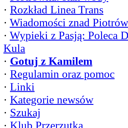
·
Rozkład Linea Trans
·
Wiadomości znad Piotrów
·
Wypieki z Pasją: Poleca 
Kula
·
Gotuj z Kamilem
·
Regulamin oraz pomoc
·
Linki
·
Kategorie newsów
·
Szukaj
·
Klub Przerzutka