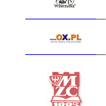
_______________
__
_______________
__