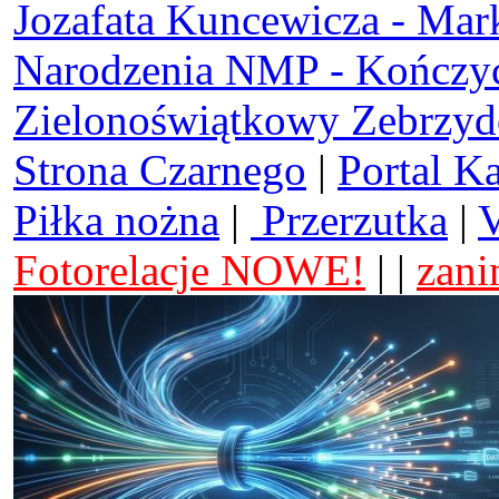
Jozafata Kuncewicza - Mar
Narodzenia NMP - Kończy
Zielonoświątkowy Zebrzy
Strona Czarnego
|
Portal K
Piłka nożna
|
Przerzutka
|
V
Fotorelacje NOWE!
| |
zani