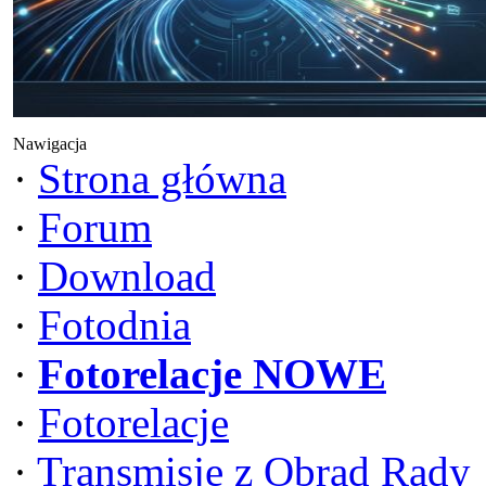
Nawigacja
·
Strona główna
·
Forum
·
Download
·
Fotodnia
·
Fotorelacje NOWE
·
Fotorelacje
·
Transmisje z Obrad Rady