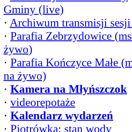
Gminy (live)
·
Archiwum transmisji sesj
·
Parafia Zebrzydowice (ms
żywo)
·
Parafia Kończyce Małe (
na żywo)
·
Kamera na Młyńszczok
·
videorepotaże
·
Kalendarz wydarzeń
·
Piotrówka: stan wody