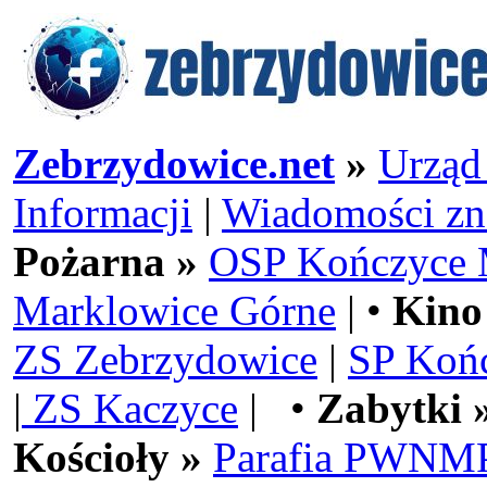
Zebrzydowice.net
»
Urząd
Informacji
|
Wiadomości zn
Pożarna »
OSP Kończyce 
Marklowice Górne
| •
Kino
ZS Zebrzydowice
|
SP Koń
|
ZS Kaczyce
| •
Zabytki 
Kościoły »
Parafia PWNMP