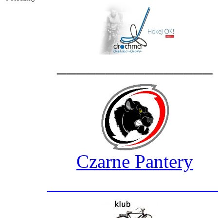
________________
Czarne Pantery
_________________