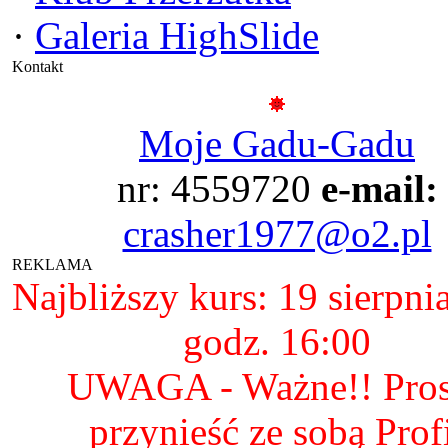
·
Galeria HighSlide
Kontakt
Moje Gadu-Gadu
nr: 4559720
e-mail:
crasher1977@o2.pl
REKLAMA
Najbliższy kurs: 19 sierpni
godz. 16:00
UWAGA - Ważne!! Pro
przynieść ze sobą Prof