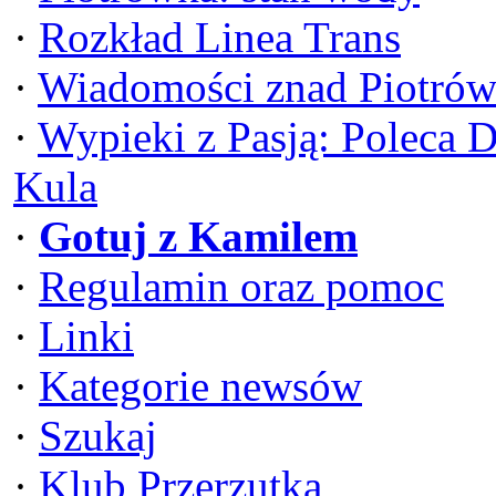
·
Rozkład Linea Trans
·
Wiadomości znad Piotrów
·
Wypieki z Pasją: Poleca 
Kula
·
Gotuj z Kamilem
·
Regulamin oraz pomoc
·
Linki
·
Kategorie newsów
·
Szukaj
·
Klub Przerzutka