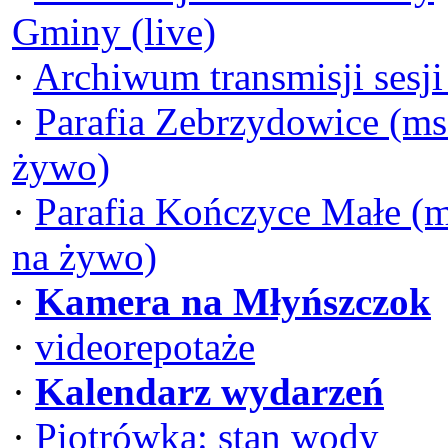
Gminy (live)
·
Archiwum transmisji sesj
·
Parafia Zebrzydowice (ms
żywo)
·
Parafia Kończyce Małe (
na żywo)
·
Kamera na Młyńszczok
·
videorepotaże
·
Kalendarz wydarzeń
·
Piotrówka: stan wody