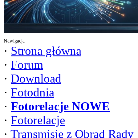
Nawigacja
·
Strona główna
·
Forum
·
Download
·
Fotodnia
·
Fotorelacje NOWE
·
Fotorelacje
·
Transmisje z Obrad Rady