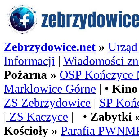
Zebrzydowice.net
»
Urząd
Informacji
|
Wiadomości zn
Pożarna »
OSP Kończyce 
Marklowice Górne
| •
Kino
ZS Zebrzydowice
|
SP Koń
|
ZS Kaczyce
| •
Zabytki 
Kościoły »
Parafia PWNMP