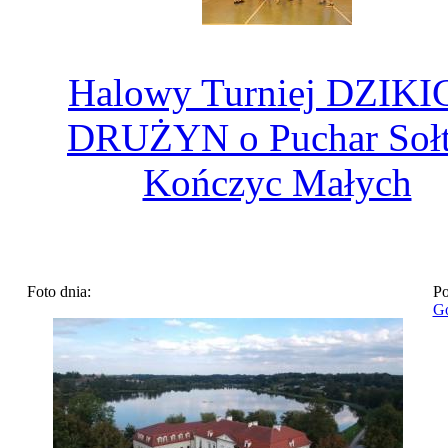
Halowy Turniej DZIKI
DRUŻYN o Puchar Soł
Kończyc Małych
Foto dnia:
Po
Go