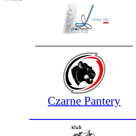
________________
Czarne Pantery
_________________