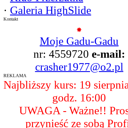
·
Galeria HighSlide
Kontakt
Moje Gadu-Gadu
nr: 4559720
e-mail:
crasher1977@o2.pl
REKLAMA
Najbliższy kurs: 19 sierpni
godz. 16:00
UWAGA - Ważne!! Pro
przynieść ze sobą Prof