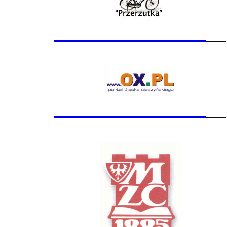
_______________
__
_______________
__