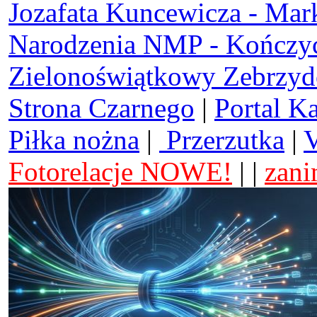
Jozafata Kuncewicza - Mar
Narodzenia NMP - Kończy
Zielonoświątkowy Zebrzy
Strona Czarnego
|
Portal K
Piłka nożna
|
Przerzutka
|
V
Fotorelacje NOWE!
| |
zani