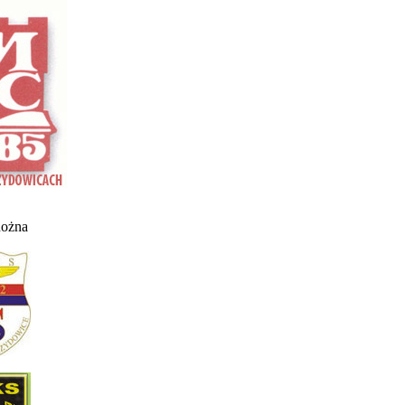
nożna