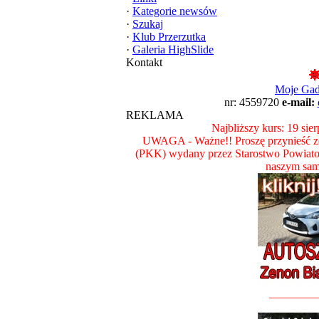
·
Kategorie newsów
·
Szukaj
·
Klub Przerzutka
·
Galeria HighSlide
Kontakt
Moje Ga
nr: 4559720
e-mail:
REKLAMA
Najbliższy kurs: 19 sie
UWAGA - Ważne!! Proszę przynieść ze
(PKK) wydany przez Starostwo Powiat
naszym sam
________