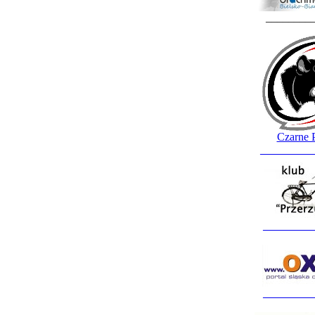
________
Czarne 
_________
_________
_________