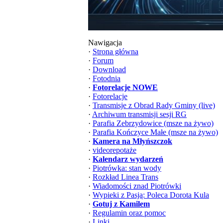
Nawigacja
·
Strona główna
·
Forum
·
Download
·
Fotodnia
·
Fotorelacje NOWE
·
Fotorelacje
·
Transmisje z Obrad Rady Gminy (live)
·
Archiwum transmisji sesji RG
·
Parafia Zebrzydowice (msze na żywo)
·
Parafia Kończyce Małe (msze na żywo)
·
Kamera na Młyńszczok
·
videorepotaże
·
Kalendarz wydarzeń
·
Piotrówka: stan wody
·
Rozkład Linea Trans
·
Wiadomości znad Piotrówki
·
Wypieki z Pasją: Poleca Dorota Kula
·
Gotuj z Kamilem
·
Regulamin oraz pomoc
·
Linki