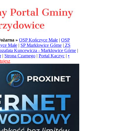
Pożarna »
OSP Kończyce Małe
|
OSP
yce Małe
|
SP Marklowice Górne
|
ZS
Jozafata Kuncewicza - Marklowice Górne
|
r
|
Strona Czarnego
|
Portal Kaczyc
|
•
ujesz