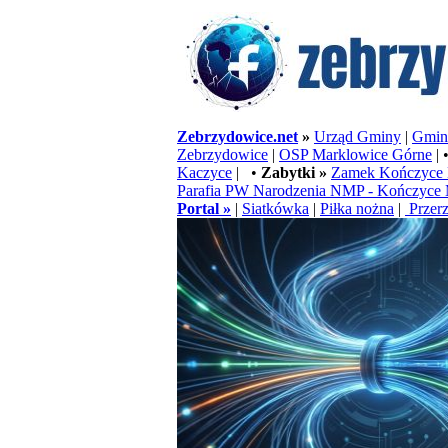
Zebrzydowice.net
»
Urząd Gminy
|
Gminn
Zebrzydowice
|
OSP Marklowice Górne
| 
Kaczyce
| •
Zabytki »
Zamek Kończyce 
Parafia PW Narodzenia NMP - Kończyce 
Portal »
|
Siatkówka
|
Piłka nożna
|
Przerz