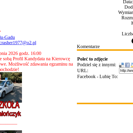
Data
Dod
Wymiary
Rozmi
Liczb
du-Gadu
crasher1977@o2.pl
Komentarze
rpnia 2026 godz. 16:00
 sobą Profil Kandydata na Kierowcę
Poleć to zdjęcie
owe. Możliwość zdawania egzaminu na
Podziel się z innymi:
ochodzie!
URL:
Facebook - Lubię To:
________