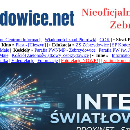
e Centrum Informacji
|
Wiadomości znad Piotrówki
|
GOK
| •
Straż 
•
Kino »
Piast - [Cieszyn]
| •
Edukacja »
ZS Zebrzydowice
|
SP Kończ
Małe
|
Kościoły »
Parafia PWNMP - Zebrzydowice
|
Parafia PW św. 
Małe
|
Kościół Zielonoświątkowy Zebrzydowice
| •
Inne »
|
Informato
utka
|
Videorelacje
|
Fotorelacje
|
Fotorelacje NOWE!
| |
zanim skoment