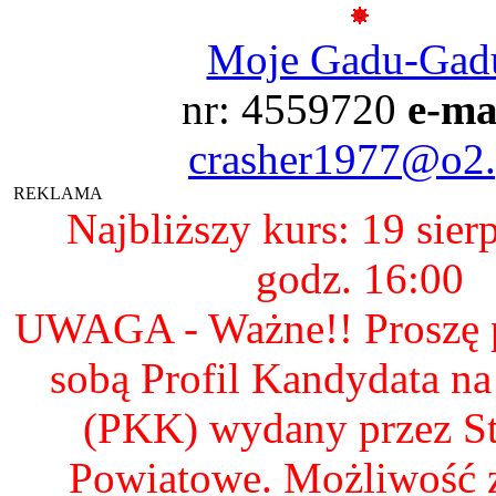
Moje Gadu-Gad
nr: 4559720
e-ma
crasher1977@o2.
REKLAMA
Najbliższy kurs: 19 sier
godz. 16:00
UWAGA - Ważne!! Proszę p
sobą Profil Kandydata n
(PKK) wydany przez S
Powiatowe. Możliwość 