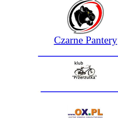
Czarne Pantery
_______________
______________