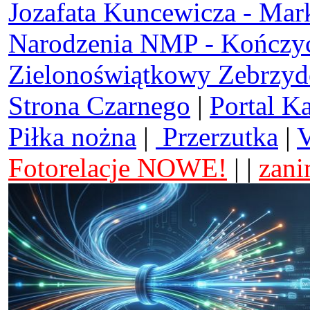
Jozafata Kuncewicza - Mar
Narodzenia NMP - Kończy
Zielonoświątkowy Zebrzy
Strona Czarnego
|
Portal K
Piłka nożna
|
Przerzutka
|
V
Fotorelacje NOWE!
| |
zani