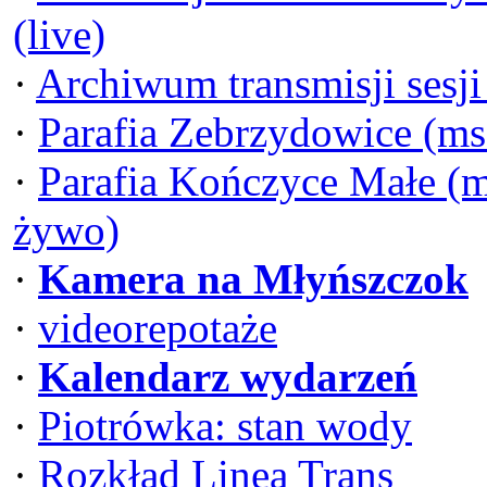
(live)
·
Archiwum transmisji sesj
·
Parafia Zebrzydowice (ms
·
Parafia Kończyce Małe (m
żywo)
·
Kamera na Młyńszczok
·
videorepotaże
·
Kalendarz wydarzeń
·
Piotrówka: stan wody
·
Rozkład Linea Trans