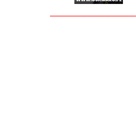
______________