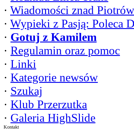
·
Wiadomości znad Piotrów
·
Wypieki z Pasją: Poleca 
·
Gotuj z Kamilem
·
Regulamin oraz pomoc
·
Linki
·
Kategorie newsów
·
Szukaj
·
Klub Przerzutka
·
Galeria HighSlide
Kontakt