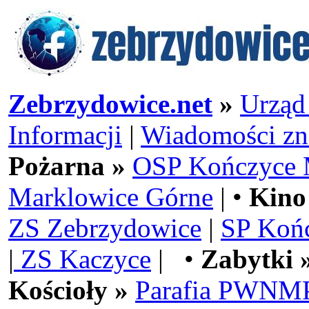
Zebrzydowice.net
»
Urząd
Informacji
|
Wiadomości zn
Pożarna »
OSP Kończyce 
Marklowice Górne
| •
Kino
ZS Zebrzydowice
|
SP Koń
|
ZS Kaczyce
| •
Zabytki 
Kościoły »
Parafia PWNMP