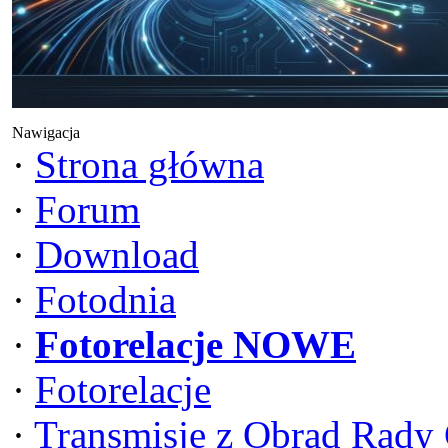
Nawigacja
·
Strona główna
·
Forum
·
Download
·
Fotodnia
·
Fotorelacje NOWE
·
Fotorelacje
·
Transmisje z Obrad Rady