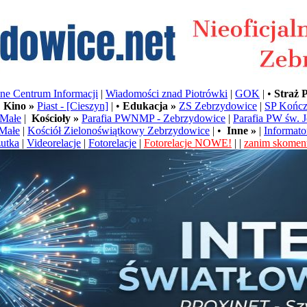
e Centrum Informacji
|
Wiadomości znad Piotrówki
|
GOK
| •
Straż 
•
Kino »
Piast - [Cieszyn]
| •
Edukacja »
ZS Zebrzydowice
|
SP Kończ
Małe
|
Kościoły »
Parafia PWNMP - Zebrzydowice
|
Parafia PW św. 
Małe
|
Kościół Zielonoświątkowy Zebrzydowice
| •
Inne »
|
Informato
utka
|
Videorelacje
|
Fotorelacje
|
Fotorelacje NOWE!
| |
zanim skoment