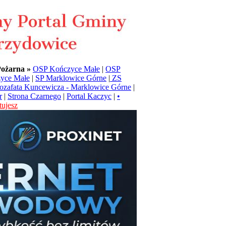
Pożarna »
OSP Kończyce Małe
|
OSP
yce Małe
|
SP Marklowice Górne
|
ZS
Jozafata Kuncewicza - Marklowice Górne
|
r
|
Strona Czarnego
|
Portal Kaczyc
|
•
ujesz