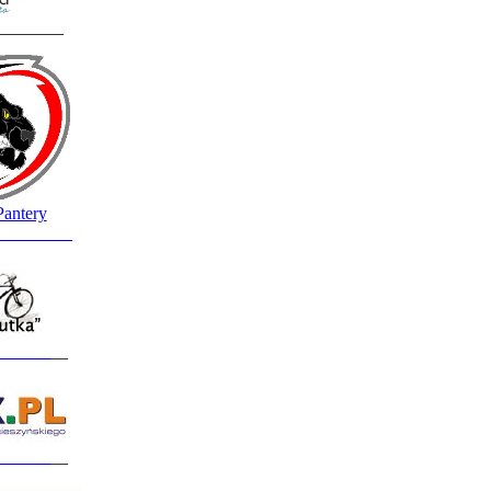
________
Pantery
_________
______
__
______
__