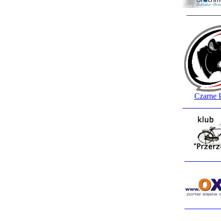
________
Czarne 
_________
_________
_________