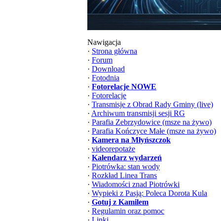
Nawigacja
·
Strona główna
·
Forum
·
Download
·
Fotodnia
·
Fotorelacje NOWE
·
Fotorelacje
·
Transmisje z Obrad Rady Gminy (live)
·
Archiwum transmisji sesji RG
·
Parafia Zebrzydowice (msze na żywo)
·
Parafia Kończyce Małe (msze na żywo)
·
Kamera na Młyńszczok
·
videorepotaże
·
Kalendarz wydarzeń
·
Piotrówka: stan wody
·
Rozkład Linea Trans
·
Wiadomości znad Piotrówki
·
Wypieki z Pasją: Poleca Dorota Kula
·
Gotuj z Kamilem
·
Regulamin oraz pomoc
·
Linki