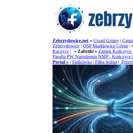
Zebrzydowice.net
»
Urząd Gminy
|
Gminn
Zebrzydowice
|
OSP Marklowice Górne
| 
Kaczyce
| •
Zabytki »
Zamek Kończyce 
Parafia PW Narodzenia NMP - Kończyce 
Portal »
|
Siatkówka
|
Piłka nożna
|
Przerz