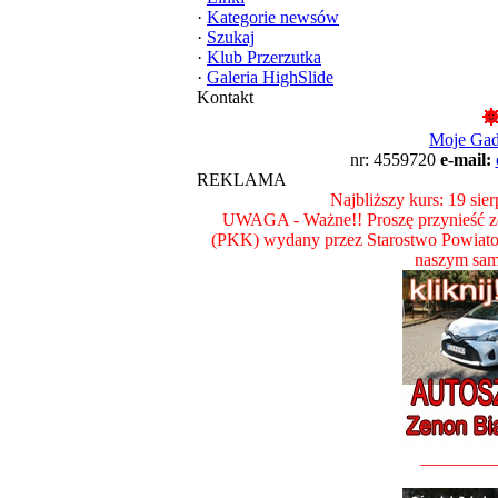
·
Kategorie newsów
·
Szukaj
·
Klub Przerzutka
·
Galeria HighSlide
Kontakt
Moje Ga
nr: 4559720
e-mail:
REKLAMA
Najbliższy kurs: 19 sie
UWAGA - Ważne!! Proszę przynieść ze
(PKK) wydany przez Starostwo Powiat
naszym sam
________