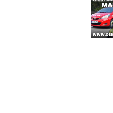
________