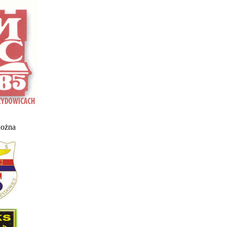
nożna