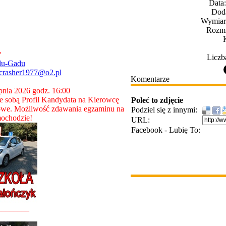
Data
Dod
Wymiary
Rozmi
Liczb
du-Gadu
crasher1977@o2.pl
Komentarze
rpnia 2026 godz. 16:00
 sobą Profil Kandydata na Kierowcę
Poleć to zdjęcie
owe. Możliwość zdawania egzaminu na
Podziel się z innymi:
ochodzie!
URL:
Facebook - Lubię To:
________