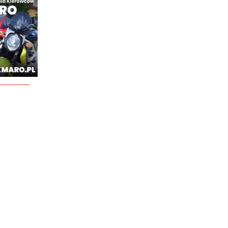
________