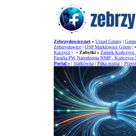
Zebrzydowice.net
»
Urząd Gminy
|
Gminn
Zebrzydowice
|
OSP Marklowice Górne
| 
Kaczyce
| •
Zabytki »
Zamek Kończyce 
Parafia PW Narodzenia NMP - Kończyce 
Portal »
|
Siatkówka
|
Piłka nożna
|
Przerz