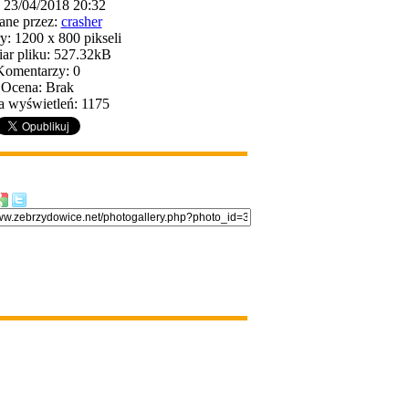
: 23/04/2018 20:32
ane przez:
crasher
: 1200 x 800 pikseli
ar pliku: 527.32kB
Komentarzy: 0
Ocena: Brak
a wyświetleń: 1175