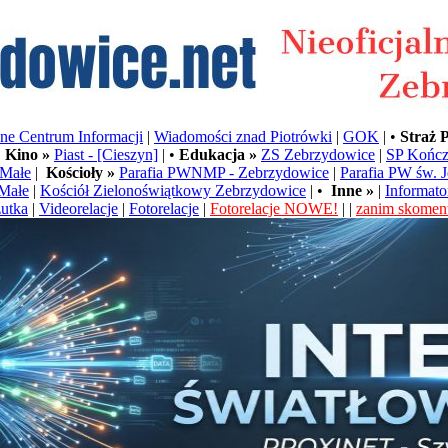
e Centrum Informacji
|
Wiadomości znad Piotrówki
|
GOK
| •
Straż 
•
Kino »
Piast - [Cieszyn]
| •
Edukacja »
ZS Zebrzydowice
|
SP Kończ
Małe
|
Kościoły »
Parafia PWNMP - Zebrzydowice
|
Parafia PW św. 
Małe
|
Kościół Zielonoświątkowy Zebrzydowice
| •
Inne »
|
Informato
utka
|
Videorelacje
|
Fotorelacje
|
Fotorelacje NOWE!
| |
zanim skoment