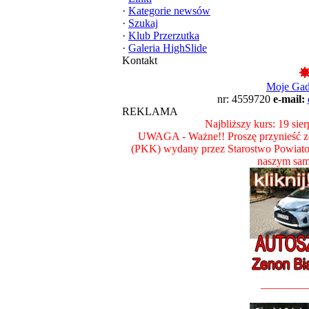
·
Kategorie newsów
·
Szukaj
·
Klub Przerzutka
·
Galeria HighSlide
Kontakt
Moje Ga
nr: 4559720
e-mail:
REKLAMA
Najbliższy kurs: 19 sie
UWAGA - Ważne!! Proszę przynieść ze
(PKK) wydany przez Starostwo Powiat
naszym sam
________