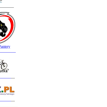
________
Pantery
_________
______
__
______
__