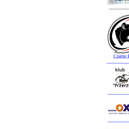
________
Czarne 
_________
_________
_________