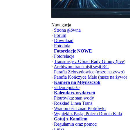
Nawigacja
·
Strona główna
·
Forum
·
Download
·
Fotodnia
·
Fotorelacje NOWE
·
Fotorelacje
·
Transmisje z Obrad Rady Gminy (live)
·
Archiwum transmisji sesji RG
·
Parafia Zebrzydowice (msze na żywo)
·
Parafia Kończyce Małe (msze na żywo)
·
Kamera na Młyńszczok
·
videorepotaże
·
Kalendarz wydarzeń
·
Piotrówka: stan wody
·
Rozkład Linea Trans
·
Wiadomości znad Piotrówki
·
Wypieki z Pasją: Poleca Dorota Kula
·
Gotuj z Kamilem
·
Regulamin oraz pomoc
·
Linki