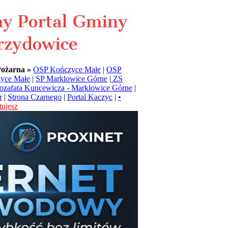
Pożarna »
OSP Kończyce Małe
|
OSP
yce Małe
|
SP Marklowice Górne
|
ZS
Jozafata Kuncewicza - Marklowice Górne
|
r
|
Strona Czarnego
|
Portal Kaczyc
|
•
ujesz