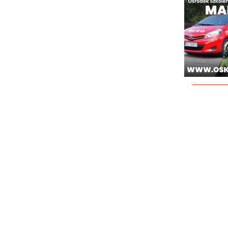
________