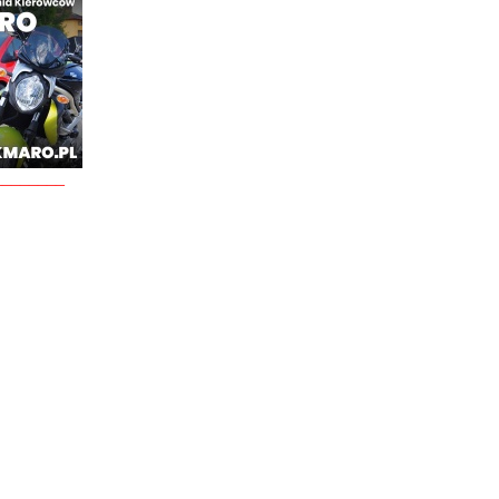
________