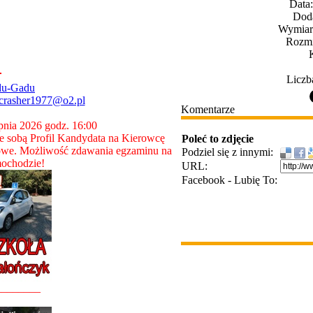
Data
Dod
Wymiary
Rozmi
Liczb
du-Gadu
crasher1977@o2.pl
Komentarze
rpnia 2026 godz. 16:00
 sobą Profil Kandydata na Kierowcę
Poleć to zdjęcie
owe. Możliwość zdawania egzaminu na
Podziel się z innymi:
ochodzie!
URL:
Facebook - Lubię To:
________