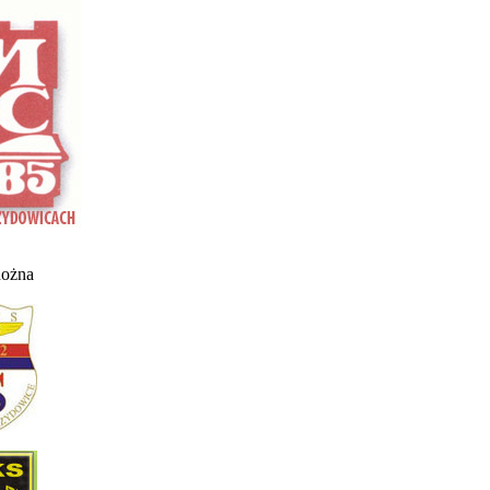
nożna