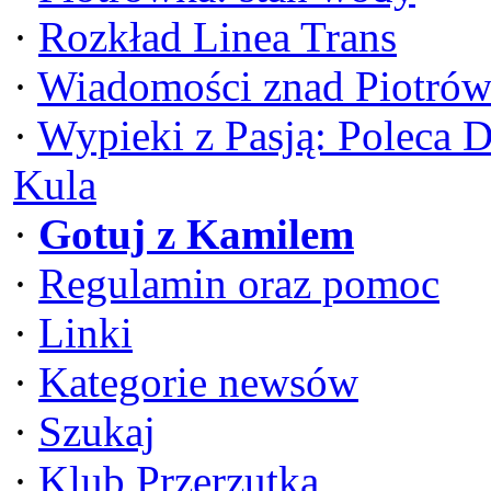
·
Rozkład Linea Trans
·
Wiadomości znad Piotrów
·
Wypieki z Pasją: Poleca 
Kula
·
Gotuj z Kamilem
·
Regulamin oraz pomoc
·
Linki
·
Kategorie newsów
·
Szukaj
·
Klub Przerzutka