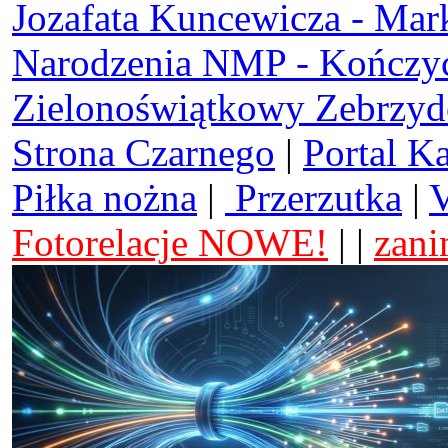
Jozafata Kuncewicza - Mar
Narodzenia NMP - Kończy
Zielonoświątkowy Zebrzy
Strona Czarnego
|
Portal K
Piłka nożna
|
Przerzutka
|
V
Fotorelacje NOWE!
| |
zani