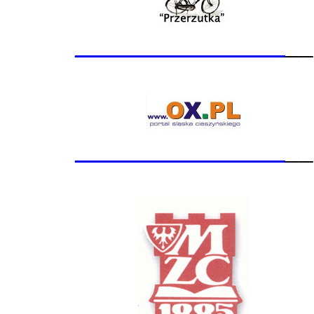
_______________
__
_______________
__