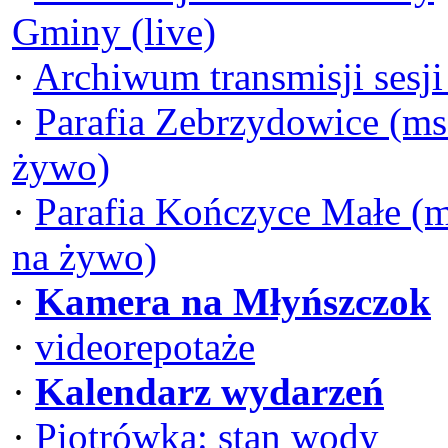
Gminy (live)
·
Archiwum transmisji sesj
·
Parafia Zebrzydowice (ms
żywo)
·
Parafia Kończyce Małe (
na żywo)
·
Kamera na Młyńszczok
·
videorepotaże
·
Kalendarz wydarzeń
·
Piotrówka: stan wody