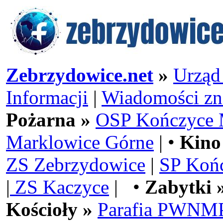
Zebrzydowice.net
»
Urząd
Informacji
|
Wiadomości zn
Pożarna »
OSP Kończyce 
Marklowice Górne
| •
Kino
ZS Zebrzydowice
|
SP Koń
|
ZS Kaczyce
| •
Zabytki 
Kościoły »
Parafia PWNMP