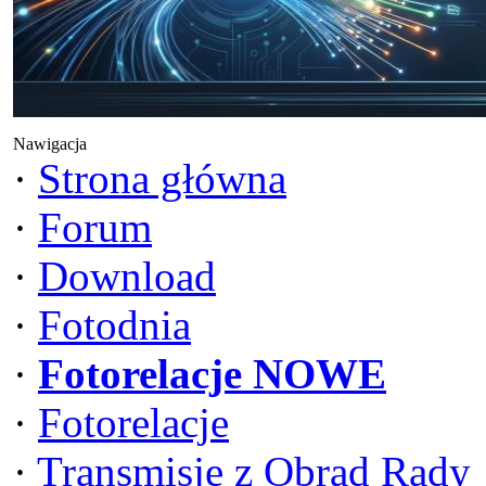
Nawigacja
·
Strona główna
·
Forum
·
Download
·
Fotodnia
·
Fotorelacje NOWE
·
Fotorelacje
·
Transmisje z Obrad Rady