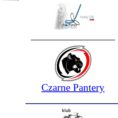
________________
Czarne Pantery
_________________