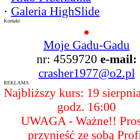
·
Galeria HighSlide
Kontakt
Moje Gadu-Gadu
nr: 4559720
e-mail:
crasher1977@o2.pl
REKLAMA
Najbliższy kurs: 19 sierpni
godz. 16:00
UWAGA - Ważne!! Pro
przynieść ze sobą Prof