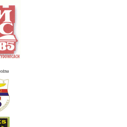
nożna