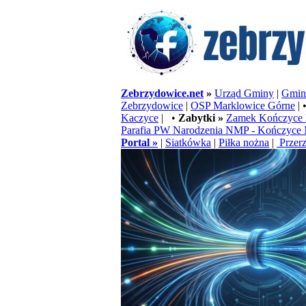
Zebrzydowice.net
»
Urząd Gminy
|
Gminn
Zebrzydowice
|
OSP Marklowice Górne
| 
Kaczyce
| •
Zabytki »
Zamek Kończyce 
Parafia PW Narodzenia NMP - Kończyce 
Portal »
|
Siatkówka
|
Piłka nożna
|
Przerz