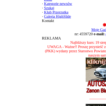
·
Kategorie newsów
·
Szukaj
·
Klub Przerzutka
·
Galeria HighSlide
Kontakt
Moje Ga
nr: 4559720
e-mail:
REKLAMA
Najbliższy kurs: 19 sie
UWAGA - Ważne!! Proszę przynieść ze
(PKK) wydany przez Starostwo Powiat
naszym sam
________