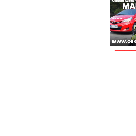
________