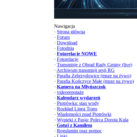
Nawigacja
·
Strona główna
·
Forum
·
Download
·
Fotodnia
·
Fotorelacje NOWE
·
Fotorelacje
·
Transmisje z Obrad Rady Gminy (live)
·
Archiwum transmisji sesji RG
·
Parafia Zebrzydowice (msze na żywo)
·
Parafia Kończyce Małe (msze na żywo)
·
Kamera na Młyńszczok
·
videorepotaże
·
Kalendarz wydarzeń
·
Piotrówka: stan wody
·
Rozkład Linea Trans
·
Wiadomości znad Piotrówki
·
Wypieki z Pasją: Poleca Dorota Kula
·
Gotuj z Kamilem
·
Regulamin oraz pomoc
·
Linki