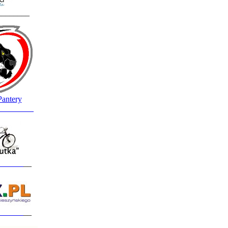
________
Pantery
_________
______
__
______
__