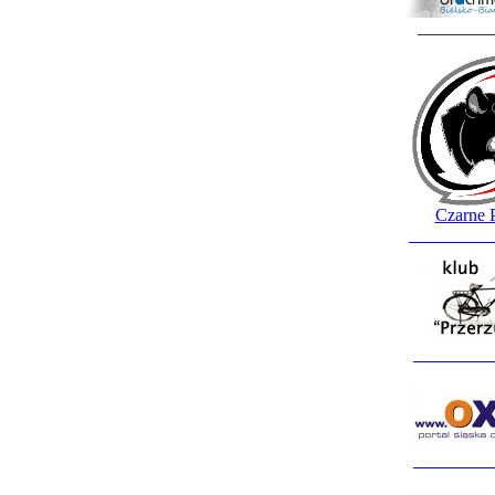
________
Czarne 
_________
_________
_________