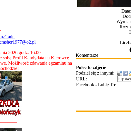
Data
Dod
Wymiary
Rozmi
du-Gadu
crasher1977@o2.pl
Liczb
rpnia 2026 godz. 16:00
Komentarze
 sobą Profil Kandydata na Kierowcę
owe. Możliwość zdawania egzaminu na
Poleć to zdjęcie
ochodzie!
Podziel się z innymi:
URL:
Facebook - Lubię To:
________