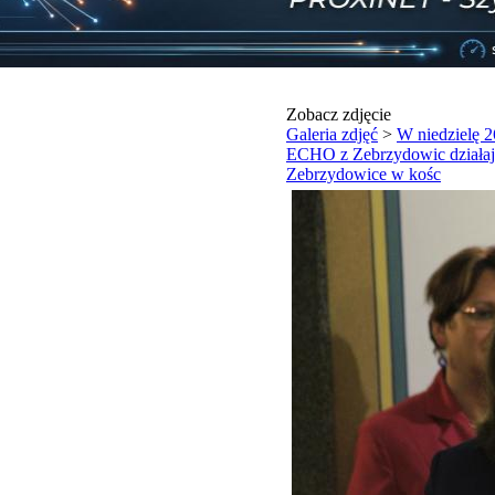
Zobacz zdjęcie
Galeria zdjęć
>
W niedzielę 
ECHO z Zebrzydowic działa
Zebrzydowice w kośc