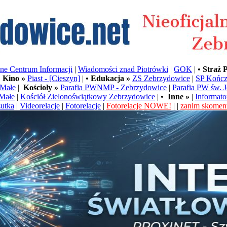
e Centrum Informacji
|
Wiadomości znad Piotrówki
|
GOK
| •
Straż 
•
Kino »
Piast - [Cieszyn]
| •
Edukacja »
ZS Zebrzydowice
|
SP Kończ
Małe
|
Kościoły »
Parafia PWNMP - Zebrzydowice
|
Parafia PW św. 
Małe
|
Kościół Zielonoświątkowy Zebrzydowice
| •
Inne »
|
Informato
utka
|
Videorelacje
|
Fotorelacje
|
Fotorelacje NOWE!
| |
zanim skoment