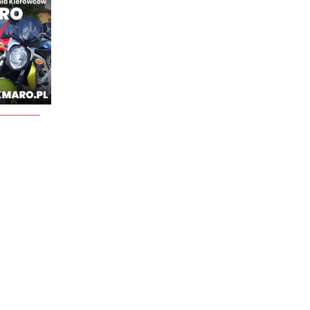
________