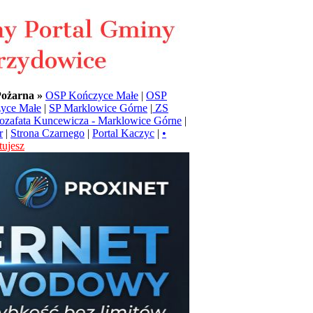
Pożarna »
OSP Kończyce Małe
|
OSP
yce Małe
|
SP Marklowice Górne
|
ZS
Jozafata Kuncewicza - Marklowice Górne
|
r
|
Strona Czarnego
|
Portal Kaczyc
|
•
ujesz