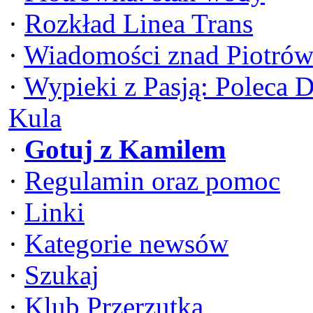
·
Rozkład Linea Trans
·
Wiadomości znad Piotrów
·
Wypieki z Pasją: Poleca 
Kula
·
Gotuj z Kamilem
·
Regulamin oraz pomoc
·
Linki
·
Kategorie newsów
·
Szukaj
·
Klub Przerzutka