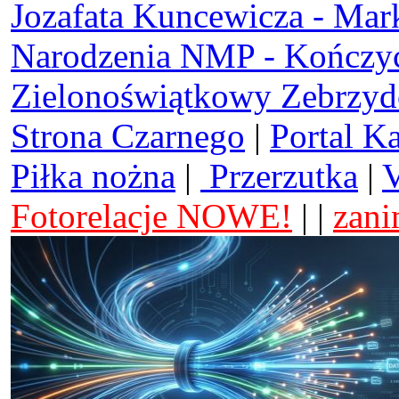
Jozafata Kuncewicza - Mar
Narodzenia NMP - Kończy
Zielonoświątkowy Zebrzy
Strona Czarnego
|
Portal K
Piłka nożna
|
Przerzutka
|
V
Fotorelacje NOWE!
| |
zani