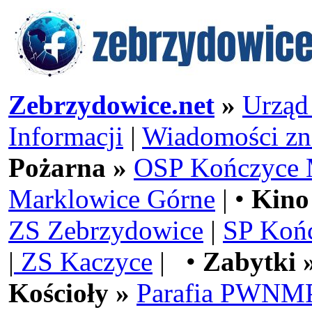
Zebrzydowice.net
»
Urząd
Informacji
|
Wiadomości zn
Pożarna »
OSP Kończyce 
Marklowice Górne
| •
Kino
ZS Zebrzydowice
|
SP Koń
|
ZS Kaczyce
| •
Zabytki 
Kościoły »
Parafia PWNMP