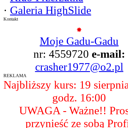
·
Galeria HighSlide
Kontakt
Moje Gadu-Gadu
nr: 4559720
e-mail:
crasher1977@o2.pl
REKLAMA
Najbliższy kurs: 19 sierpni
godz. 16:00
UWAGA - Ważne!! Pro
przynieść ze sobą Prof