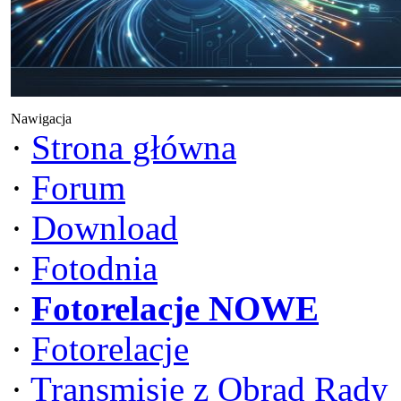
Nawigacja
·
Strona główna
·
Forum
·
Download
·
Fotodnia
·
Fotorelacje NOWE
·
Fotorelacje
·
Transmisje z Obrad Rady