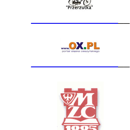
_______________
__
_______________
__