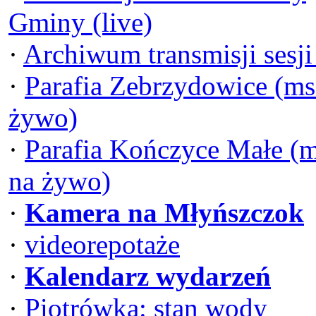
Gminy (live)
·
Archiwum transmisji sesj
·
Parafia Zebrzydowice (ms
żywo)
·
Parafia Kończyce Małe (
na żywo)
·
Kamera na Młyńszczok
·
videorepotaże
·
Kalendarz wydarzeń
·
Piotrówka: stan wody