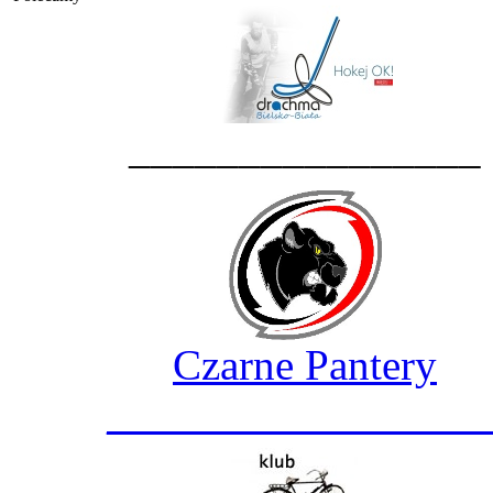
________________
Czarne Pantery
_________________