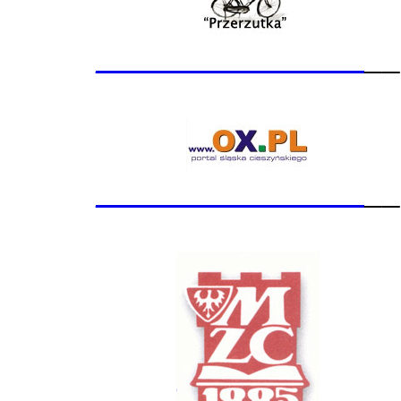
_______________
__
_______________
__