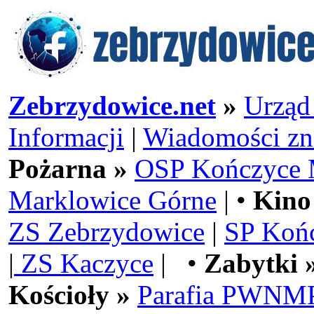
Zebrzydowice.net
»
Urząd
Informacji
|
Wiadomości zn
Pożarna »
OSP Kończyce 
Marklowice Górne
| •
Kino
ZS Zebrzydowice
|
SP Koń
|
ZS Kaczyce
| •
Zabytki 
Kościoły »
Parafia PWNMP