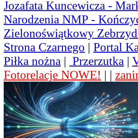
Jozafata Kuncewicza - Mar
Narodzenia NMP - Kończy
Zielonoświątkowy Zebrzy
Strona Czarnego
|
Portal K
Piłka nożna
|
Przerzutka
|
V
Fotorelacje NOWE!
| |
zani