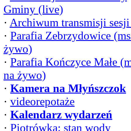
Gminy (live)
·
Archiwum transmisji sesj
·
Parafia Zebrzydowice (ms
żywo)
·
Parafia Kończyce Małe (
na żywo)
·
Kamera na Młyńszczok
·
videorepotaże
·
Kalendarz wydarzeń
·
Piotrówka: stan wody