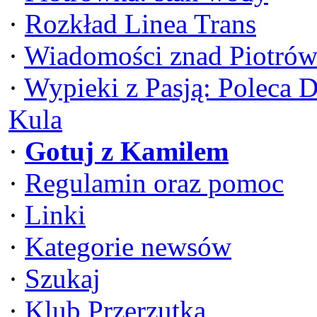
·
Rozkład Linea Trans
·
Wiadomości znad Piotrów
·
Wypieki z Pasją: Poleca 
Kula
·
Gotuj z Kamilem
·
Regulamin oraz pomoc
·
Linki
·
Kategorie newsów
·
Szukaj
·
Klub Przerzutka