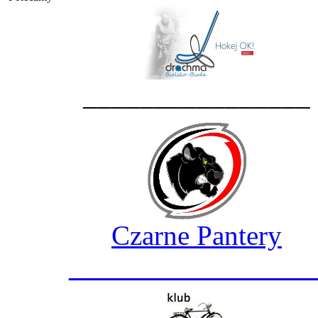
________________
Czarne Pantery
_________________