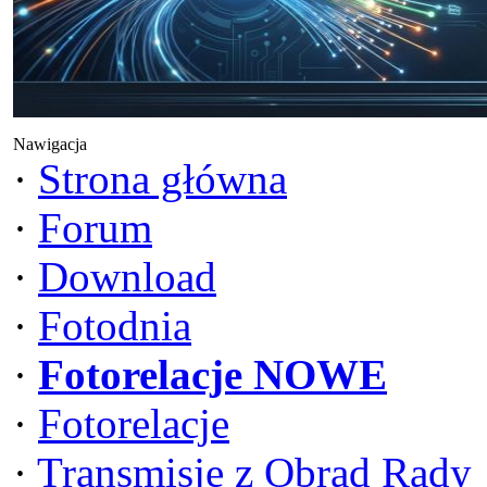
Nawigacja
·
Strona główna
·
Forum
·
Download
·
Fotodnia
·
Fotorelacje NOWE
·
Fotorelacje
·
Transmisje z Obrad Rady