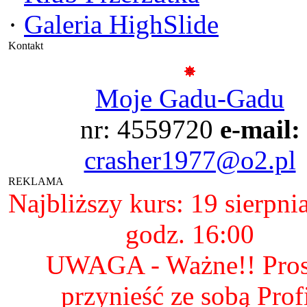
·
Galeria HighSlide
Kontakt
Moje Gadu-Gadu
nr: 4559720
e-mail:
crasher1977@o2.pl
REKLAMA
Najbliższy kurs: 19 sierpni
godz. 16:00
UWAGA - Ważne!! Pro
przynieść ze sobą Prof