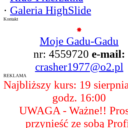
·
Galeria HighSlide
Kontakt
Moje Gadu-Gadu
nr: 4559720
e-mail:
crasher1977@o2.pl
REKLAMA
Najbliższy kurs: 19 sierpni
godz. 16:00
UWAGA - Ważne!! Pro
przynieść ze sobą Prof