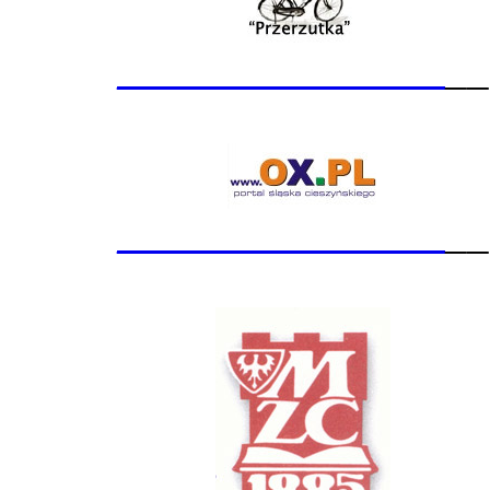
_______________
__
_______________
__