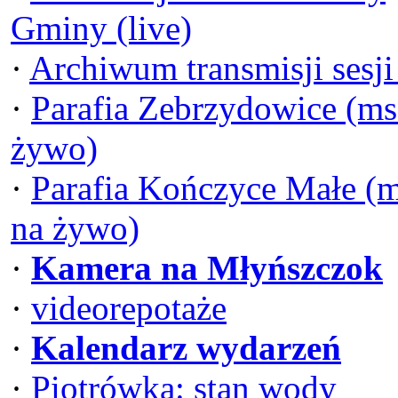
Gminy (live)
·
Archiwum transmisji sesj
·
Parafia Zebrzydowice (ms
żywo)
·
Parafia Kończyce Małe (
na żywo)
·
Kamera na Młyńszczok
·
videorepotaże
·
Kalendarz wydarzeń
·
Piotrówka: stan wody