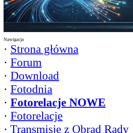
Nawigacja
·
Strona główna
·
Forum
·
Download
·
Fotodnia
·
Fotorelacje NOWE
·
Fotorelacje
·
Transmisje z Obrad Rady