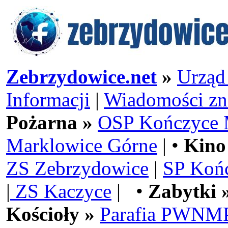
Zebrzydowice.net
»
Urząd
Informacji
|
Wiadomości zn
Pożarna »
OSP Kończyce 
Marklowice Górne
| •
Kino
ZS Zebrzydowice
|
SP Koń
|
ZS Kaczyce
| •
Zabytki 
Kościoły »
Parafia PWNMP