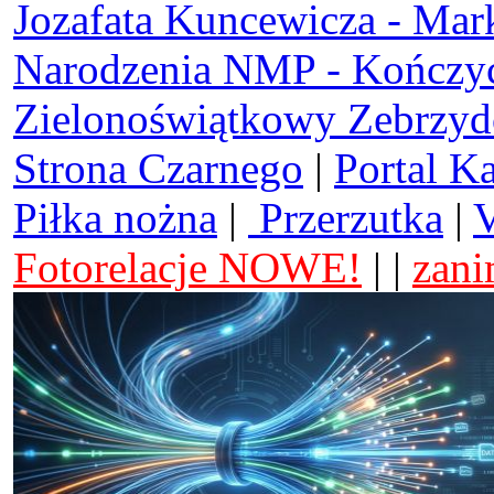
Jozafata Kuncewicza - Mar
Narodzenia NMP - Kończy
Zielonoświątkowy Zebrzy
Strona Czarnego
|
Portal K
Piłka nożna
|
Przerzutka
|
V
Fotorelacje NOWE!
| |
zani