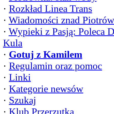
·
Rozkład Linea Trans
·
Wiadomości znad Piotrów
·
Wypieki z Pasją: Poleca 
Kula
·
Gotuj z Kamilem
·
Regulamin oraz pomoc
·
Linki
·
Kategorie newsów
·
Szukaj
·
Klub Przerzutka