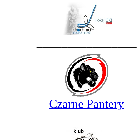
________________
Czarne Pantery
_________________