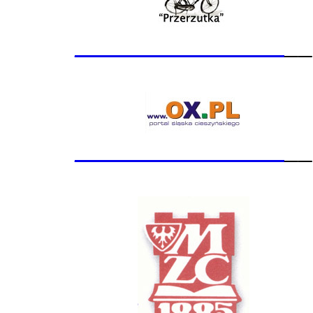
_______________
__
_______________
__