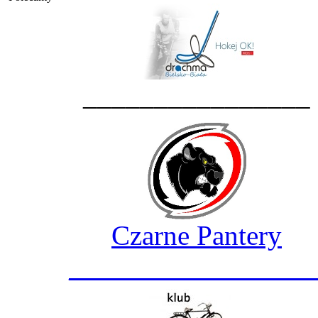
________________
Czarne Pantery
_________________