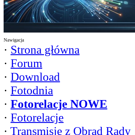
Nawigacja
·
Strona główna
·
Forum
·
Download
·
Fotodnia
·
Fotorelacje NOWE
·
Fotorelacje
·
Transmisje z Obrad Rady