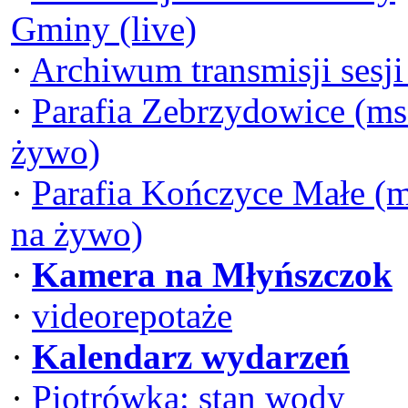
Gminy (live)
·
Archiwum transmisji sesj
·
Parafia Zebrzydowice (ms
żywo)
·
Parafia Kończyce Małe (
na żywo)
·
Kamera na Młyńszczok
·
videorepotaże
·
Kalendarz wydarzeń
·
Piotrówka: stan wody