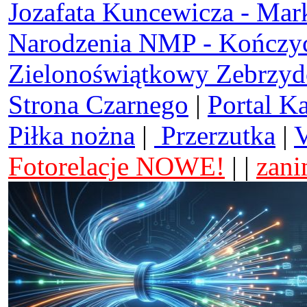
Jozafata Kuncewicza - Mar
Narodzenia NMP - Kończy
Zielonoświątkowy Zebrzy
Strona Czarnego
|
Portal K
Piłka nożna
|
Przerzutka
|
V
Fotorelacje NOWE!
| |
zani