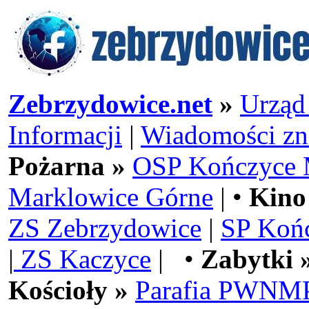
Zebrzydowice.net
»
Urząd
Informacji
|
Wiadomości zn
Pożarna »
OSP Kończyce 
Marklowice Górne
| •
Kino
ZS Zebrzydowice
|
SP Koń
|
ZS Kaczyce
| •
Zabytki 
Kościoły »
Parafia PWNMP