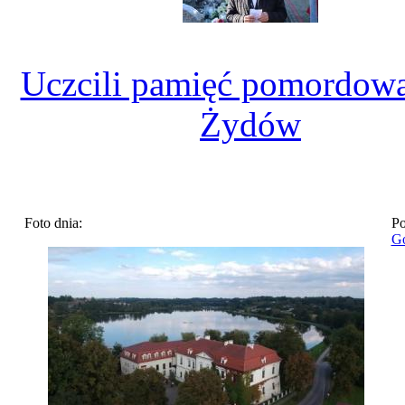
Uczcili pamięć pomordow
Żydów
Foto dnia:
Po
Go