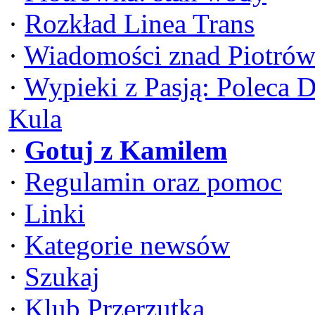
·
Rozkład Linea Trans
·
Wiadomości znad Piotrów
·
Wypieki z Pasją: Poleca 
Kula
·
Gotuj z Kamilem
·
Regulamin oraz pomoc
·
Linki
·
Kategorie newsów
·
Szukaj
·
Klub Przerzutka