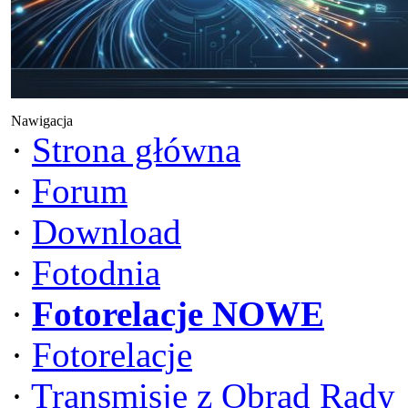
Nawigacja
·
Strona główna
·
Forum
·
Download
·
Fotodnia
·
Fotorelacje NOWE
·
Fotorelacje
·
Transmisje z Obrad Rady