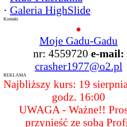
·
Galeria HighSlide
Kontakt
Moje Gadu-Gadu
nr: 4559720
e-mail:
crasher1977@o2.pl
REKLAMA
Najbliższy kurs: 19 sierpni
godz. 16:00
UWAGA - Ważne!! Pro
przynieść ze sobą Prof