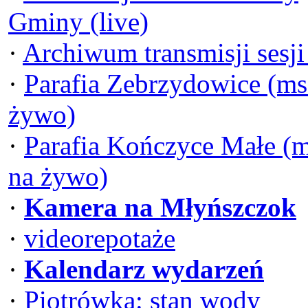
Gminy (live)
·
Archiwum transmisji sesj
·
Parafia Zebrzydowice (ms
żywo)
·
Parafia Kończyce Małe (
na żywo)
·
Kamera na Młyńszczok
·
videorepotaże
·
Kalendarz wydarzeń
·
Piotrówka: stan wody