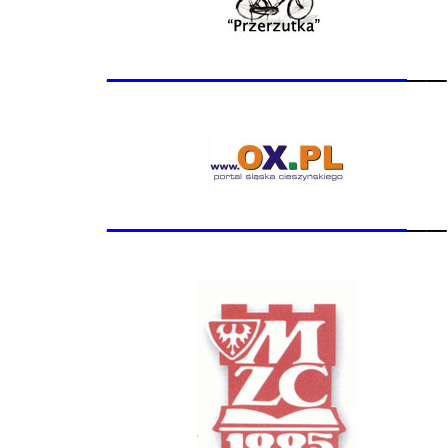
_______________
__
_______________
__