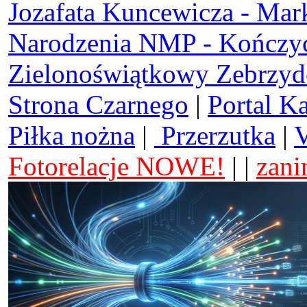
Jozafata Kuncewicza - Mar
Narodzenia NMP - Kończy
Zielonoświątkowy Zebrzy
Strona Czarnego
|
Portal K
Piłka nożna
|
Przerzutka
|
V
Fotorelacje NOWE!
| |
zani