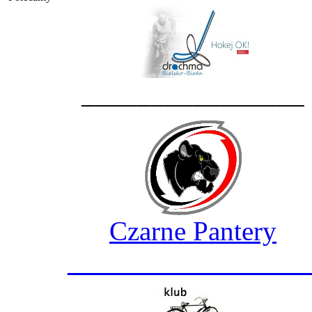
________________
Czarne Pantery
_________________