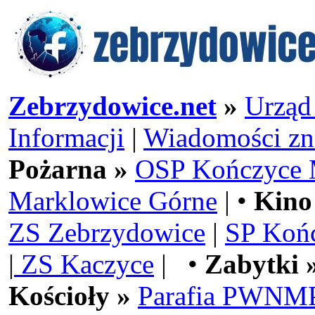
Zebrzydowice.net
»
Urząd
Informacji
|
Wiadomości zn
Pożarna »
OSP Kończyce 
Marklowice Górne
| •
Kino
ZS Zebrzydowice
|
SP Koń
|
ZS Kaczyce
| •
Zabytki 
Kościoły »
Parafia PWNMP