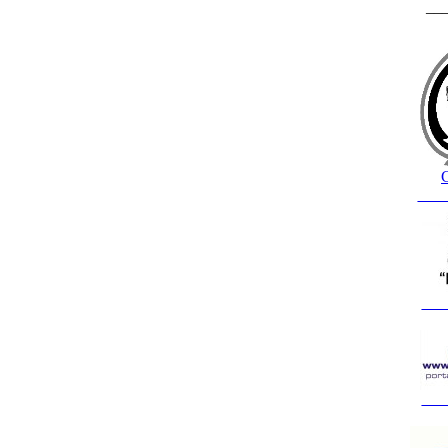
__
C
___
___
___