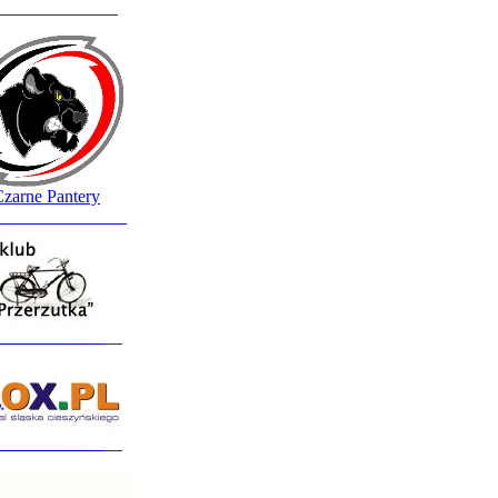
______________
zarne Pantery
_______________
____________
__
____________
__