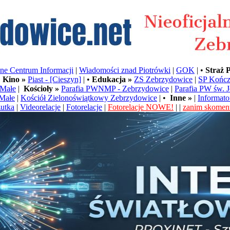
e Centrum Informacji
|
Wiadomości znad Piotrówki
|
GOK
| •
Straż 
•
Kino »
Piast - [Cieszyn]
| •
Edukacja »
ZS Zebrzydowice
|
SP Kończ
Małe
|
Kościoły »
Parafia PWNMP - Zebrzydowice
|
Parafia PW św. 
Małe
|
Kościół Zielonoświątkowy Zebrzydowice
| •
Inne »
|
Informato
utka
|
Videorelacje
|
Fotorelacje
|
Fotorelacje NOWE!
| |
zanim skoment