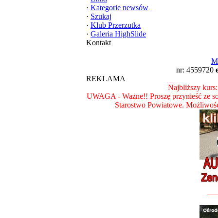
·
Kategorie newsów
·
Szukaj
·
Klub Przerzutka
·
Galeria HighSlide
Kontakt
M
nr: 4559720
REKLAMA
Najbliższy kurs:
UWAGA - Ważne!! Proszę przynieść ze so
Starostwo Powiatowe. Możliwoś
__