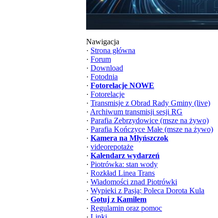
Nawigacja
·
Strona główna
·
Forum
·
Download
·
Fotodnia
·
Fotorelacje NOWE
·
Fotorelacje
·
Transmisje z Obrad Rady Gminy (live)
·
Archiwum transmisji sesji RG
·
Parafia Zebrzydowice (msze na żywo)
·
Parafia Kończyce Małe (msze na żywo)
·
Kamera na Młyńszczok
·
videorepotaże
·
Kalendarz wydarzeń
·
Piotrówka: stan wody
·
Rozkład Linea Trans
·
Wiadomości znad Piotrówki
·
Wypieki z Pasją: Poleca Dorota Kula
·
Gotuj z Kamilem
·
Regulamin oraz pomoc
·
Linki