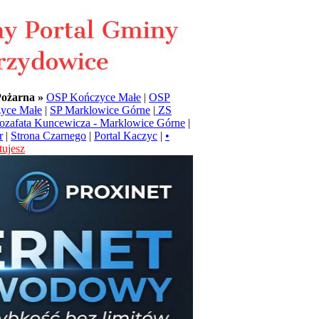
Pożarna »
OSP Kończyce Małe
|
OSP
yce Małe
|
SP Marklowice Górne
|
ZS
Jozafata Kuncewicza - Marklowice Górne
|
r
|
Strona Czarnego
|
Portal Kaczyc
|
•
ujesz