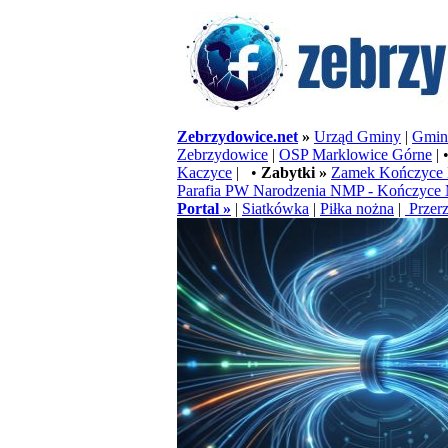
Zebrzydowice.net
»
Urząd Gminy
|
Gminn
Zebrzydowice
|
OSP Marklowice Górne
| 
Kaczyce
| •
Zabytki »
Zamek Kończyce 
Parafia PW Narodzenia NMP - Kończyce 
Portal »
|
Siatkówka
|
Piłka nożna
|
Przerz