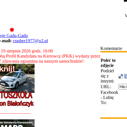
W
oje Gadu-Gadu
e-mail:
crasher1977@o2.pl
Komentarze
 19 sierpnia 2026 godz. 16:00
bą Profil Kandydata na Kierowcę (PKK) wydany przez
Poleć to
ć zdawania egzaminu na naszym samochodzie!
zdjęcie
Podziel
się z
innymi:
URL:
Facebook
- Lubię
To:
______________