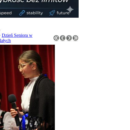
e
>
Dzień Seniora w
ałych