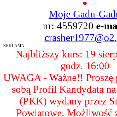
Moje Gadu-Gad
nr: 4559720
e-ma
crasher1977@o2.
REKLAMA
Najbliższy kurs: 19 sier
godz. 16:00
UWAGA - Ważne!! Proszę p
sobą Profil Kandydata n
(PKK) wydany przez S
Powiatowe. Możliwość 