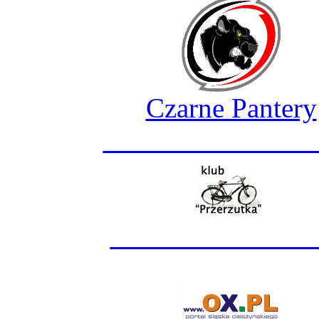
Czarne Pantery
_______________
______________