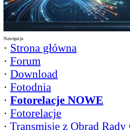
Nawigacja
·
Strona główna
·
Forum
·
Download
·
Fotodnia
·
Fotorelacje NOWE
·
Fotorelacje
·
Transmisje z Obrad Rady