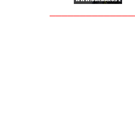
______________