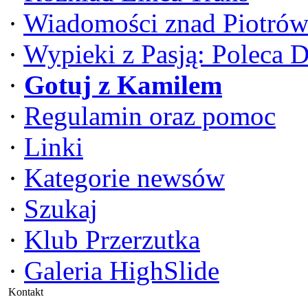
·
Wiadomości znad Piotrów
·
Wypieki z Pasją: Poleca 
·
Gotuj z Kamilem
·
Regulamin oraz pomoc
·
Linki
·
Kategorie newsów
·
Szukaj
·
Klub Przerzutka
·
Galeria HighSlide
Kontakt