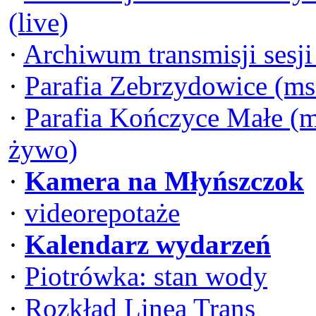
(live)
·
Archiwum transmisji sesj
·
Parafia Zebrzydowice (ms
·
Parafia Kończyce Małe (m
żywo)
·
Kamera na Młyńszczok
·
videorepotaże
·
Kalendarz wydarzeń
·
Piotrówka: stan wody
·
Rozkład Linea Trans