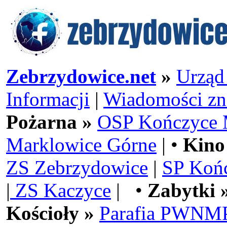
Zebrzydowice.net
»
Urząd
Informacji
|
Wiadomości zn
Pożarna »
OSP Kończyce 
Marklowice Górne
| •
Kino
ZS Zebrzydowice
|
SP Koń
|
ZS Kaczyce
| •
Zabytki 
Kościoły »
Parafia PWNMP