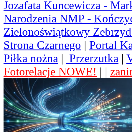
Jozafata Kuncewicza - Mar
Narodzenia NMP - Kończy
Zielonoświątkowy Zebrzy
Strona Czarnego
|
Portal K
Piłka nożna
|
Przerzutka
|
V
Fotorelacje NOWE!
| |
zani