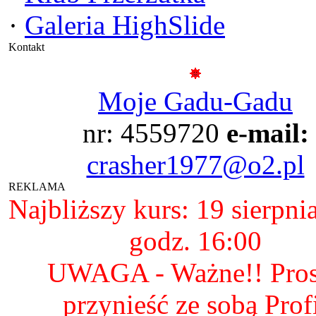
·
Galeria HighSlide
Kontakt
Moje Gadu-Gadu
nr: 4559720
e-mail:
crasher1977@o2.pl
REKLAMA
Najbliższy kurs: 19 sierpni
godz. 16:00
UWAGA - Ważne!! Pro
przynieść ze sobą Prof