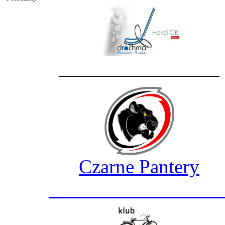
________________
Czarne Pantery
_________________