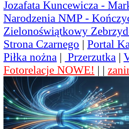
Jozafata Kuncewicza - Mar
Narodzenia NMP - Kończy
Zielonoświątkowy Zebrzy
Strona Czarnego
|
Portal K
Piłka nożna
|
Przerzutka
|
V
Fotorelacje NOWE!
| |
zani