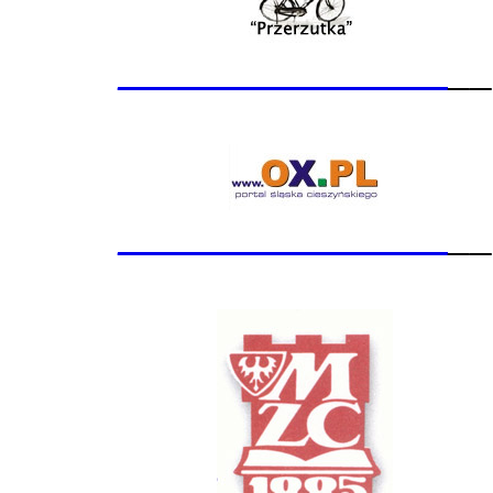
_______________
__
_______________
__