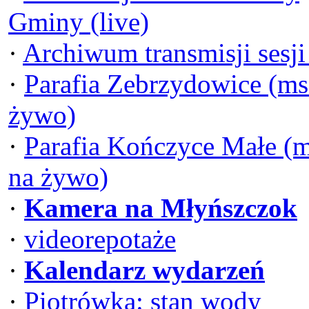
Gminy (live)
·
Archiwum transmisji sesj
·
Parafia Zebrzydowice (ms
żywo)
·
Parafia Kończyce Małe (
na żywo)
·
Kamera na Młyńszczok
·
videorepotaże
·
Kalendarz wydarzeń
·
Piotrówka: stan wody