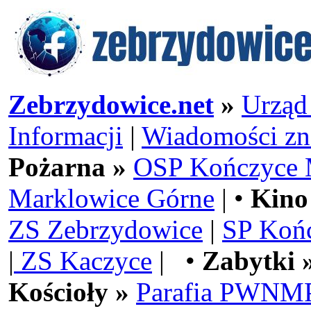
Zebrzydowice.net
»
Urząd
Informacji
|
Wiadomości zn
Pożarna »
OSP Kończyce 
Marklowice Górne
| •
Kino
ZS Zebrzydowice
|
SP Koń
|
ZS Kaczyce
| •
Zabytki 
Kościoły »
Parafia PWNMP