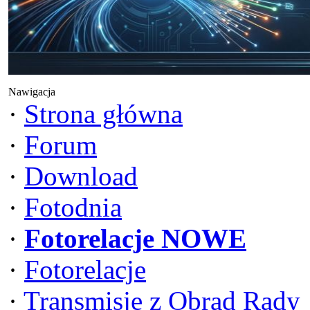
Nawigacja
·
Strona główna
·
Forum
·
Download
·
Fotodnia
·
Fotorelacje NOWE
·
Fotorelacje
·
Transmisje z Obrad Rady