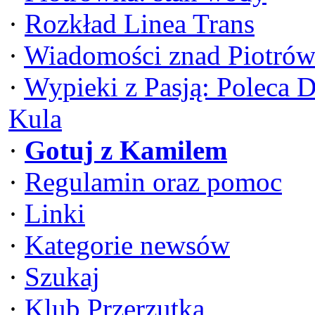
·
Rozkład Linea Trans
·
Wiadomości znad Piotrów
·
Wypieki z Pasją: Poleca 
Kula
·
Gotuj z Kamilem
·
Regulamin oraz pomoc
·
Linki
·
Kategorie newsów
·
Szukaj
·
Klub Przerzutka