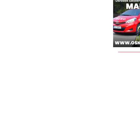
________