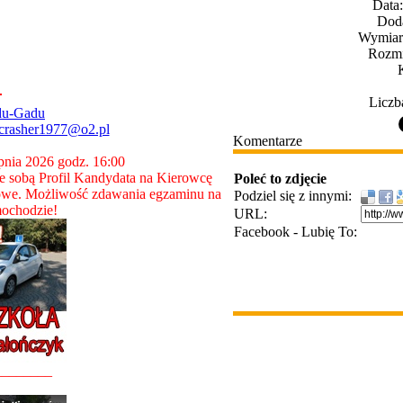
Data
Dod
Wymiary
Rozmi
Liczb
du-Gadu
crasher1977@o2.pl
Komentarze
rpnia 2026 godz. 16:00
 sobą Profil Kandydata na Kierowcę
Poleć to zdjęcie
owe. Możliwość zdawania egzaminu na
Podziel się z innymi:
ochodzie!
URL:
Facebook - Lubię To:
________