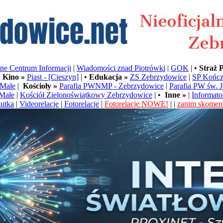
e Centrum Informacji
|
Wiadomości znad Piotrówki
|
GOK
| •
Straż 
•
Kino »
Piast - [Cieszyn]
| •
Edukacja »
ZS Zebrzydowice
|
SP Kończ
Małe
|
Kościoły »
Parafia PWNMP - Zebrzydowice
|
Parafia PW św. 
Małe
|
Kościół Zielonoświątkowy Zebrzydowice
| •
Inne »
|
Informato
utka
|
Videorelacje
|
Fotorelacje
|
Fotorelacje NOWE!
| |
zanim skoment