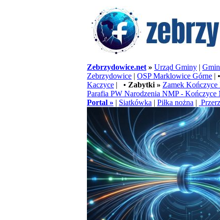
Zebrzydowice.net
»
Urząd Gminy
|
Gminn
Zebrzydowice
|
OSP Marklowice Górne
| 
Kaczyce
| •
Zabytki »
Zamek Kończyce 
Parafia PW Narodzenia NMP - Kończyce 
Portal »
|
Siatkówka
|
Piłka nożna
|
Przerz