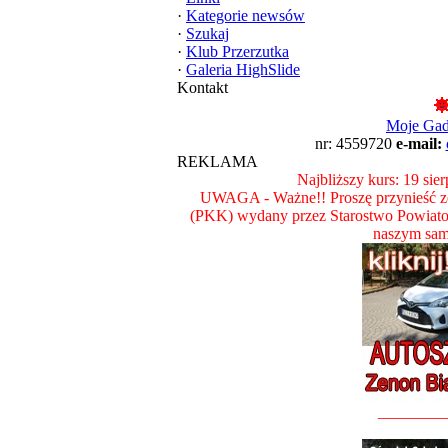
·
Kategorie newsów
·
Szukaj
·
Klub Przerzutka
·
Galeria HighSlide
Kontakt
Moje Ga
nr: 4559720
e-mail:
REKLAMA
Najbliższy kurs: 19 sie
UWAGA - Ważne!! Proszę przynieść ze
(PKK) wydany przez Starostwo Powiat
naszym sam
________