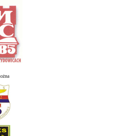
nożna