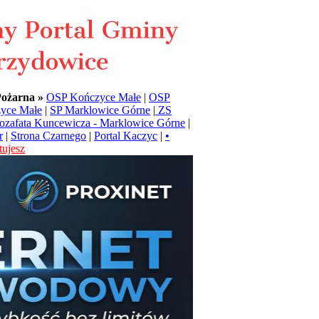
Pożarna »
OSP Kończyce Małe
|
OSP
yce Małe
|
SP Marklowice Górne
|
ZS
Jozafata Kuncewicza - Marklowice Górne
|
r
|
Strona Czarnego
|
Portal Kaczyc
|
•
ujesz