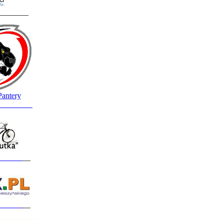
________
Pantery
_________
______
__
______
__