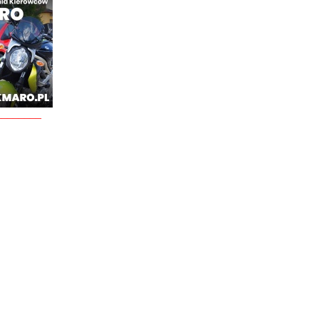
________