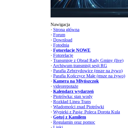
Nawigacja
·
Strona główna
·
Forum
·
Download
·
Fotodnia
·
Fotorelacje NOWE
·
Fotorelacje
·
Transmisje z Obrad Rady Gminy (live)
·
Archiwum transmisji sesji RG
·
Parafia Zebrzydowice (msze na żywo)
·
Parafia Kończyce Małe (msze na żywo)
·
Kamera na Młyńszczok
·
videorepotaże
·
Kalendarz wydarzeń
·
Piotrówka: stan wody
·
Rozkład Linea Trans
·
Wiadomości znad Piotrówki
·
Wypieki z Pasją: Poleca Dorota Kula
·
Gotuj z Kamilem
·
Regulamin oraz pomoc
·
Linki