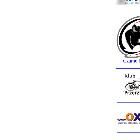
________
Czarne 
_________
_________
_________