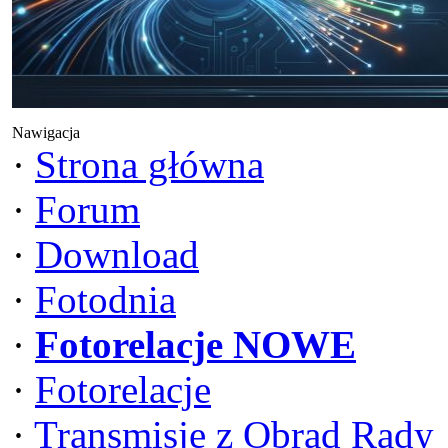
Nawigacja
·
Strona główna
·
Forum
·
Download
·
Fotodnia
·
Fotorelacje NOWE
·
Fotorelacje
·
Transmisje z Obrad Rady