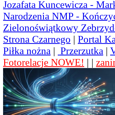
Jozafata Kuncewicza - Mar
Narodzenia NMP - Kończy
Zielonoświątkowy Zebrzy
Strona Czarnego
|
Portal K
Piłka nożna
|
Przerzutka
|
V
Fotorelacje NOWE!
| |
zani