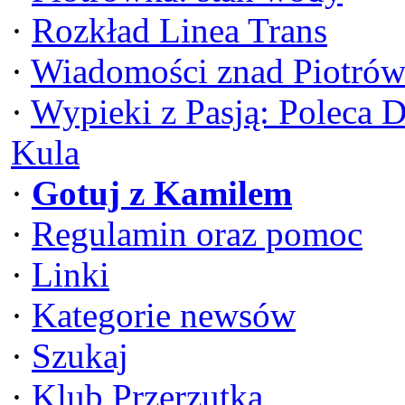
·
Rozkład Linea Trans
·
Wiadomości znad Piotrów
·
Wypieki z Pasją: Poleca 
Kula
·
Gotuj z Kamilem
·
Regulamin oraz pomoc
·
Linki
·
Kategorie newsów
·
Szukaj
·
Klub Przerzutka