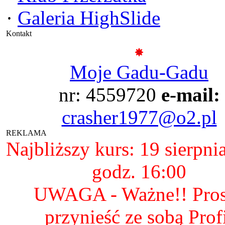
·
Galeria HighSlide
Kontakt
Moje Gadu-Gadu
nr: 4559720
e-mail:
crasher1977@o2.pl
REKLAMA
Najbliższy kurs: 19 sierpni
godz. 16:00
UWAGA - Ważne!! Pro
przynieść ze sobą Prof