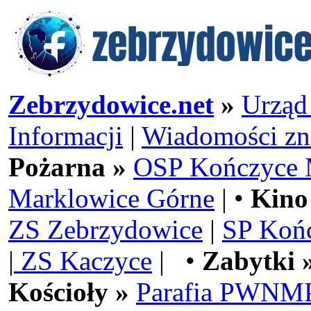
Zebrzydowice.net
»
Urząd
Informacji
|
Wiadomości zn
Pożarna »
OSP Kończyce 
Marklowice Górne
| •
Kino
ZS Zebrzydowice
|
SP Koń
|
ZS Kaczyce
| •
Zabytki 
Kościoły »
Parafia PWNMP