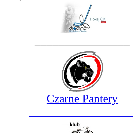
________________
Czarne Pantery
_________________