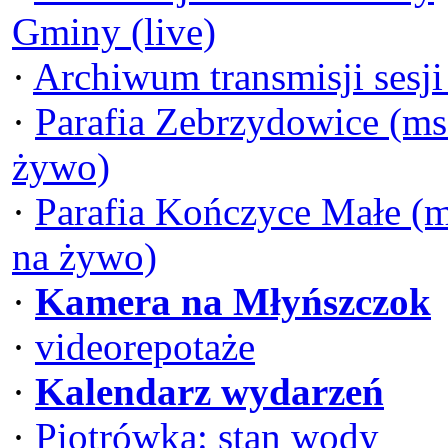
Gminy (live)
·
Archiwum transmisji sesj
·
Parafia Zebrzydowice (ms
żywo)
·
Parafia Kończyce Małe (
na żywo)
·
Kamera na Młyńszczok
·
videorepotaże
·
Kalendarz wydarzeń
·
Piotrówka: stan wody