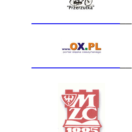
_______________
__
_______________
__