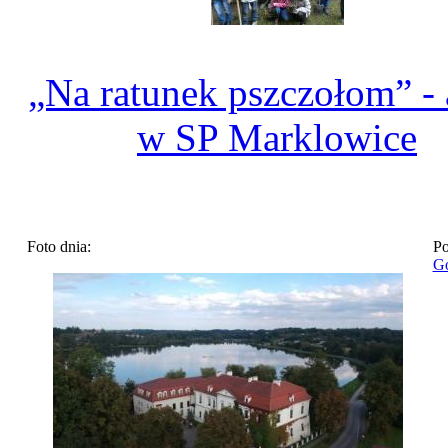
„Na ratunek pszczołom” - 
w SP Marklowice
Foto dnia:
Po
Go