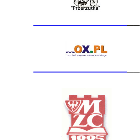
_______________
__
_______________
__