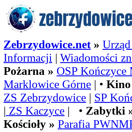
Zebrzydowice.net
»
Urząd
Informacji
|
Wiadomości zn
Pożarna »
OSP Kończyce 
Marklowice Górne
| •
Kino
ZS Zebrzydowice
|
SP Koń
|
ZS Kaczyce
| •
Zabytki 
Kościoły »
Parafia PWNMP