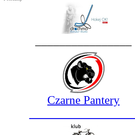
________________
Czarne Pantery
_________________