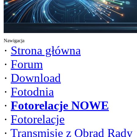
Nawigacja
·
Strona główna
·
Forum
·
Download
·
Fotodnia
·
Fotorelacje NOWE
·
Fotorelacje
·
Transmisje z Obrad Rady