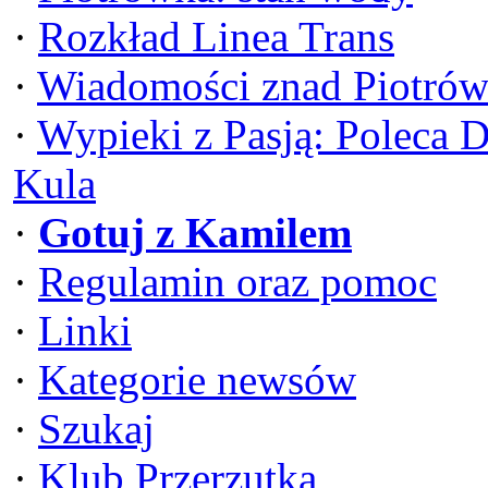
·
Rozkład Linea Trans
·
Wiadomości znad Piotrów
·
Wypieki z Pasją: Poleca 
Kula
·
Gotuj z Kamilem
·
Regulamin oraz pomoc
·
Linki
·
Kategorie newsów
·
Szukaj
·
Klub Przerzutka