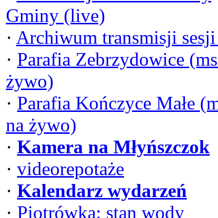
Gminy (live)
·
Archiwum transmisji sesj
·
Parafia Zebrzydowice (ms
żywo)
·
Parafia Kończyce Małe (
na żywo)
·
Kamera na Młyńszczok
·
videorepotaże
·
Kalendarz wydarzeń
·
Piotrówka: stan wody