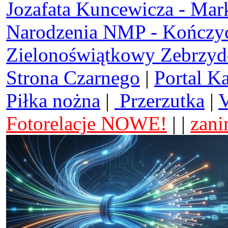
Jozafata Kuncewicza - Mar
Narodzenia NMP - Kończy
Zielonoświątkowy Zebrzy
Strona Czarnego
|
Portal K
Piłka nożna
|
Przerzutka
|
V
Fotorelacje NOWE!
| |
zani