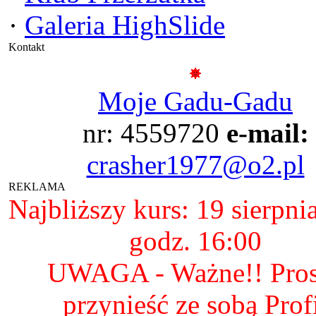
·
Galeria HighSlide
Kontakt
Moje Gadu-Gadu
nr: 4559720
e-mail:
crasher1977@o2.pl
REKLAMA
Najbliższy kurs: 19 sierpni
godz. 16:00
UWAGA - Ważne!! Pro
przynieść ze sobą Prof