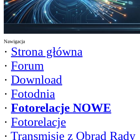
Nawigacja
·
Strona główna
·
Forum
·
Download
·
Fotodnia
·
Fotorelacje NOWE
·
Fotorelacje
·
Transmisje z Obrad Rady