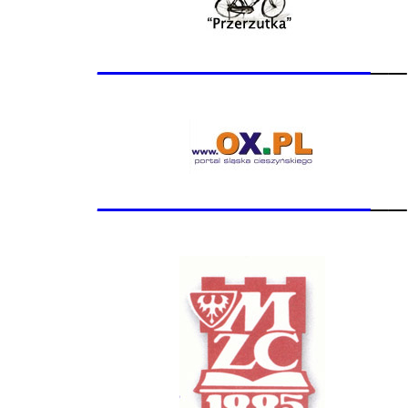
_______________
__
_______________
__