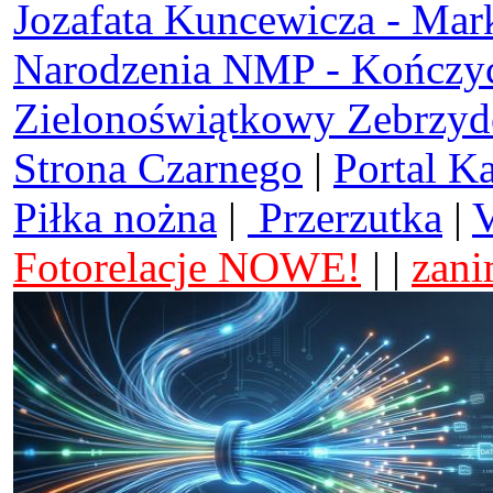
Jozafata Kuncewicza - Mar
Narodzenia NMP - Kończy
Zielonoświątkowy Zebrzy
Strona Czarnego
|
Portal K
Piłka nożna
|
Przerzutka
|
V
Fotorelacje NOWE!
| |
zani