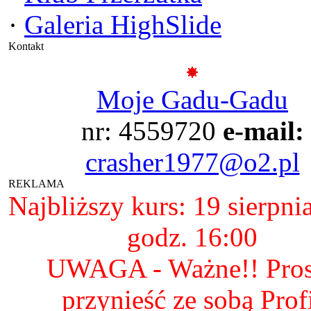
·
Galeria HighSlide
Kontakt
Moje Gadu-Gadu
nr: 4559720
e-mail:
crasher1977@o2.pl
REKLAMA
Najbliższy kurs: 19 sierpni
godz. 16:00
UWAGA - Ważne!! Pro
przynieść ze sobą Prof