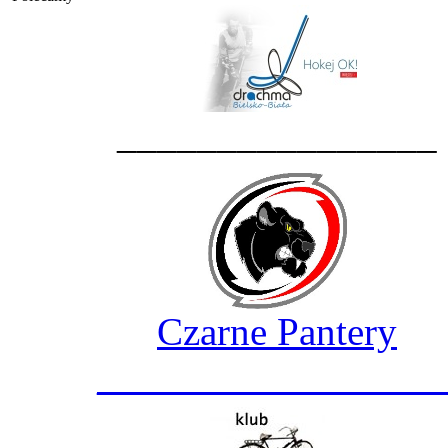
________________
Czarne Pantery
_________________