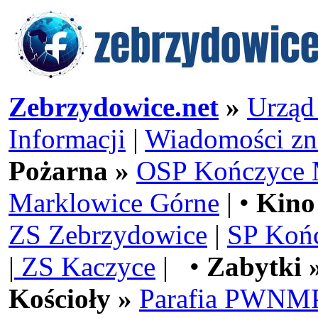
Zebrzydowice.net
»
Urząd
Informacji
|
Wiadomości zn
Pożarna »
OSP Kończyce 
Marklowice Górne
| •
Kino
ZS Zebrzydowice
|
SP Koń
|
ZS Kaczyce
| •
Zabytki 
Kościoły »
Parafia PWNMP