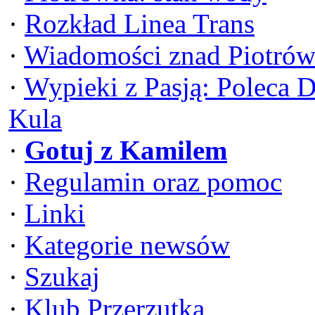
·
Rozkład Linea Trans
·
Wiadomości znad Piotrów
·
Wypieki z Pasją: Poleca 
Kula
·
Gotuj z Kamilem
·
Regulamin oraz pomoc
·
Linki
·
Kategorie newsów
·
Szukaj
·
Klub Przerzutka