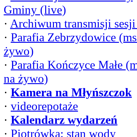
Gminy (live)
·
Archiwum transmisji sesj
·
Parafia Zebrzydowice (ms
żywo)
·
Parafia Kończyce Małe (
na żywo)
·
Kamera na Młyńszczok
·
videorepotaże
·
Kalendarz wydarzeń
·
Piotrówka: stan wody