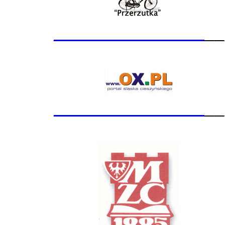
_______________
__
_______________
__