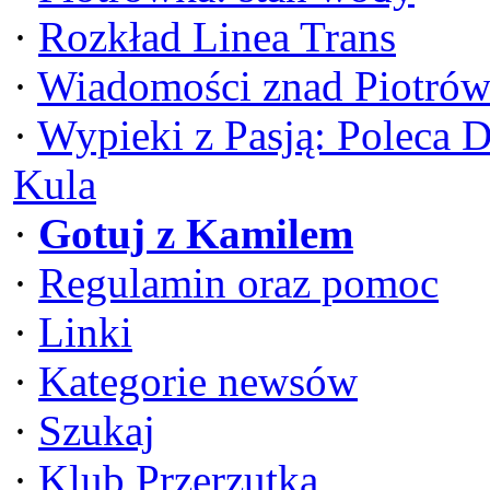
·
Rozkład Linea Trans
·
Wiadomości znad Piotrów
·
Wypieki z Pasją: Poleca 
Kula
·
Gotuj z Kamilem
·
Regulamin oraz pomoc
·
Linki
·
Kategorie newsów
·
Szukaj
·
Klub Przerzutka