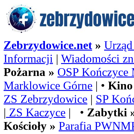
Zebrzydowice.net
»
Urząd
Informacji
|
Wiadomości zn
Pożarna »
OSP Kończyce 
Marklowice Górne
| •
Kino
ZS Zebrzydowice
|
SP Koń
|
ZS Kaczyce
| •
Zabytki 
Kościoły »
Parafia PWNMP