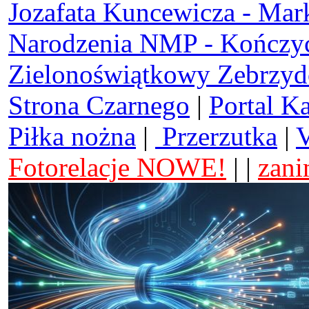
Jozafata Kuncewicza - Mar
Narodzenia NMP - Kończy
Zielonoświątkowy Zebrzy
Strona Czarnego
|
Portal K
Piłka nożna
|
Przerzutka
|
V
Fotorelacje NOWE!
| |
zani