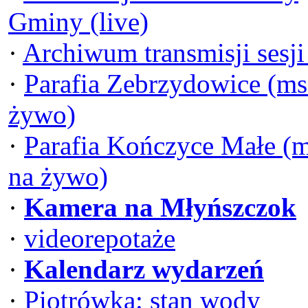
Gminy (live)
·
Archiwum transmisji sesj
·
Parafia Zebrzydowice (ms
żywo)
·
Parafia Kończyce Małe (
na żywo)
·
Kamera na Młyńszczok
·
videorepotaże
·
Kalendarz wydarzeń
·
Piotrówka: stan wody