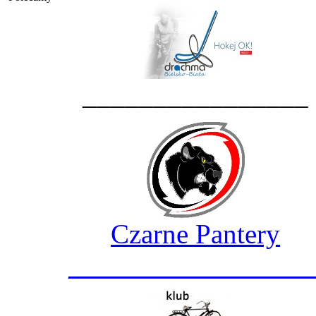
________________
Czarne Pantery
_________________