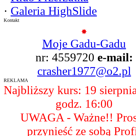
·
Galeria HighSlide
Kontakt
Moje Gadu-Gadu
nr: 4559720
e-mail:
crasher1977@o2.pl
REKLAMA
Najbliższy kurs: 19 sierpni
godz. 16:00
UWAGA - Ważne!! Pro
przynieść ze sobą Prof