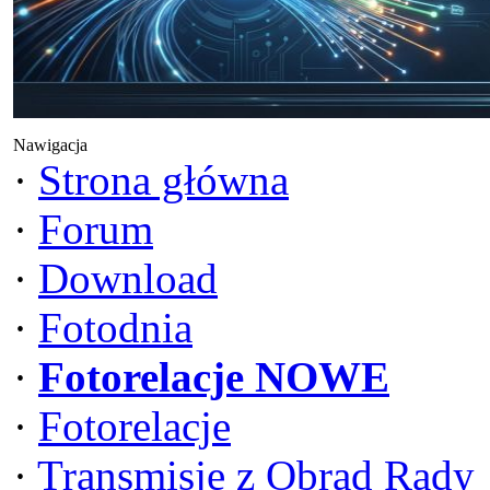
Nawigacja
·
Strona główna
·
Forum
·
Download
·
Fotodnia
·
Fotorelacje NOWE
·
Fotorelacje
·
Transmisje z Obrad Rady