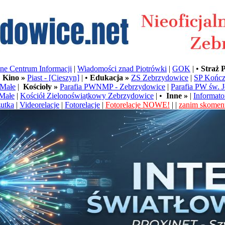
e Centrum Informacji
|
Wiadomości znad Piotrówki
|
GOK
| •
Straż 
•
Kino »
Piast - [Cieszyn]
| •
Edukacja »
ZS Zebrzydowice
|
SP Kończ
Małe
|
Kościoły »
Parafia PWNMP - Zebrzydowice
|
Parafia PW św. 
Małe
|
Kościół Zielonoświątkowy Zebrzydowice
| •
Inne »
|
Informato
utka
|
Videorelacje
|
Fotorelacje
|
Fotorelacje NOWE!
| |
zanim skoment