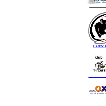
________
Czarne 
_________
_________
_________