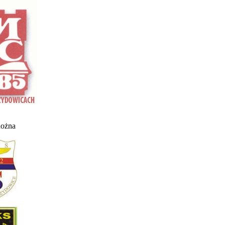
nożna