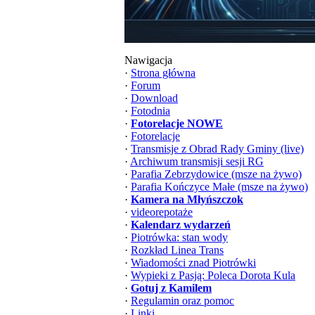
Nawigacja
·
Strona główna
·
Forum
·
Download
·
Fotodnia
·
Fotorelacje NOWE
·
Fotorelacje
·
Transmisje z Obrad Rady Gminy (live)
·
Archiwum transmisji sesji RG
·
Parafia Zebrzydowice (msze na żywo)
·
Parafia Kończyce Małe (msze na żywo)
·
Kamera na Młyńszczok
·
videorepotaże
·
Kalendarz wydarzeń
·
Piotrówka: stan wody
·
Rozkład Linea Trans
·
Wiadomości znad Piotrówki
·
Wypieki z Pasją: Poleca Dorota Kula
·
Gotuj z Kamilem
·
Regulamin oraz pomoc
·
Linki