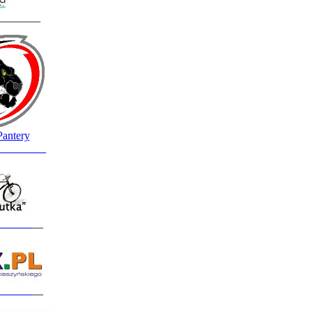
________
Pantery
_________
______
__
______
__