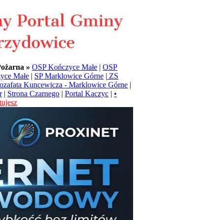
Pożarna »
OSP Kończyce Małe
|
OSP
yce Małe
|
SP Marklowice Górne
|
ZS
Jozafata Kuncewicza - Marklowice Górne
|
r
|
Strona Czarnego
|
Portal Kaczyc
|
•
ujesz