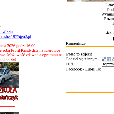
Data
Dod
Wymiary
Rozmi
du-Gadu
Liczb
crasher1977@o2.pl
Komentarze
rpnia 2026 godz. 16:00
 sobą Profil Kandydata na Kierowcę
Poleć to zdjęcie
owe. Możliwość zdawania egzaminu na
Podziel się z innymi:
ochodzie!
URL:
Facebook - Lubię To:
________