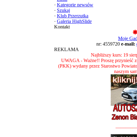
·
Kategorie newsów
·
Szukaj
·
Klub Przerzutka
·
Galeria HighSlide
Kontakt
Moje Ga
nr: 4559720
e-mail:
REKLAMA
Najbliższy kurs: 19 sie
UWAGA - Ważne!! Proszę przynieść ze
(PKK) wydany przez Starostwo Powiat
naszym sam
________