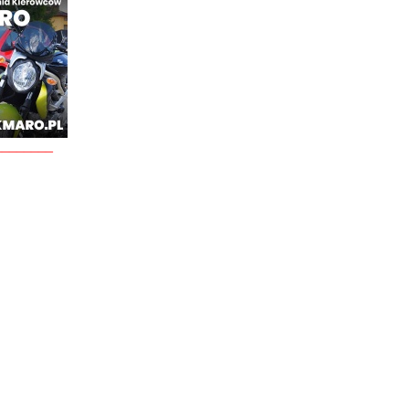
________