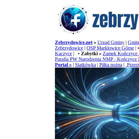
Zebrzydowice.net
»
Urząd Gminy
|
Gminn
Zebrzydowice
|
OSP Marklowice Górne
| 
Kaczyce
| •
Zabytki »
Zamek Kończyce 
Parafia PW Narodzenia NMP - Kończyce 
Portal »
|
Siatkówka
|
Piłka nożna
|
Przerz