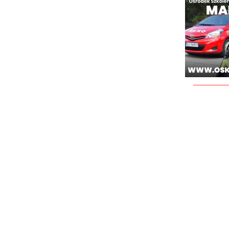
________