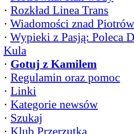
·
Rozkład Linea Trans
·
Wiadomości znad Piotrów
·
Wypieki z Pasją: Poleca 
Kula
·
Gotuj z Kamilem
·
Regulamin oraz pomoc
·
Linki
·
Kategorie newsów
·
Szukaj
·
Klub Przerzutka