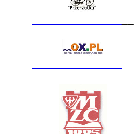
_______________
__
_______________
__