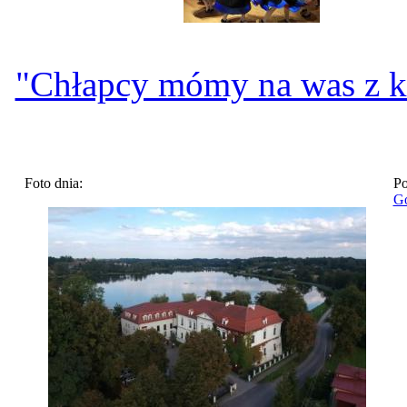
"Chłapcy mómy na was z k
Foto dnia:
Po
Go