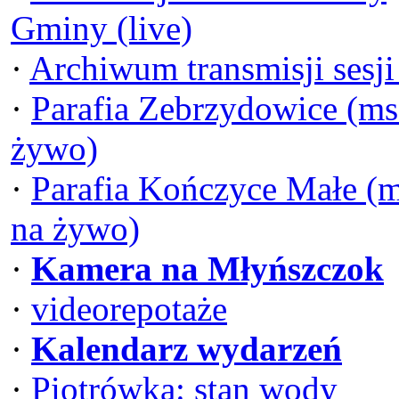
Gminy (live)
·
Archiwum transmisji sesj
·
Parafia Zebrzydowice (ms
żywo)
·
Parafia Kończyce Małe (
na żywo)
·
Kamera na Młyńszczok
·
videorepotaże
·
Kalendarz wydarzeń
·
Piotrówka: stan wody