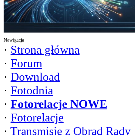
Nawigacja
·
Strona główna
·
Forum
·
Download
·
Fotodnia
·
Fotorelacje NOWE
·
Fotorelacje
·
Transmisje z Obrad Rady