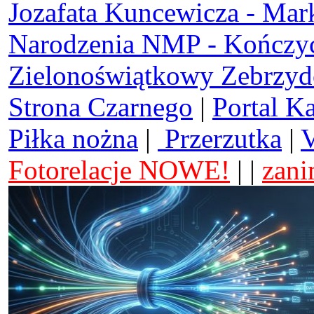
Jozafata Kuncewicza - Mar
Narodzenia NMP - Kończy
Zielonoświątkowy Zebrzy
Strona Czarnego
|
Portal K
Piłka nożna
|
Przerzutka
|
V
Fotorelacje NOWE!
| |
zani