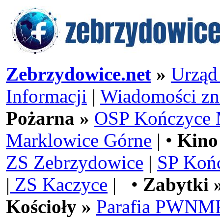
Zebrzydowice.net
»
Urząd
Informacji
|
Wiadomości zn
Pożarna »
OSP Kończyce 
Marklowice Górne
| •
Kino
ZS Zebrzydowice
|
SP Koń
|
ZS Kaczyce
| •
Zabytki 
Kościoły »
Parafia PWNMP