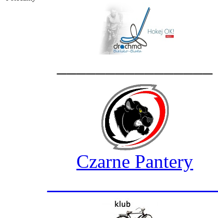
________________
Czarne Pantery
_________________