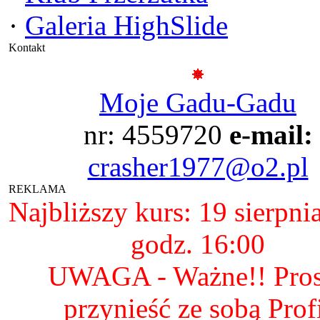
·
Galeria HighSlide
Kontakt
Moje Gadu-Gadu
nr: 4559720
e-mail:
crasher1977@o2.pl
REKLAMA
Najbliższy kurs: 19 sierpni
godz. 16:00
UWAGA - Ważne!! Pro
przynieść ze sobą Prof