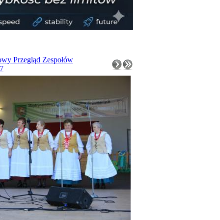
owy Przegląd Zespołów
7