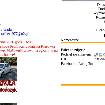
Data
Dod
Wymiary
Rozmi
du-Gadu
Liczb
crasher1977@o2.pl
Komentarze
rpnia 2026 godz. 16:00
 sobą Profil Kandydata na Kierowcę
Poleć to zdjęcie
owe. Możliwość zdawania egzaminu na
Podziel się z innymi:
ochodzie!
URL:
Facebook - Lubię To:
________