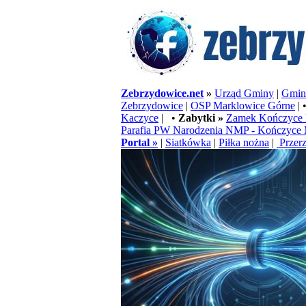
Zebrzydowice.net
»
Urząd Gminy
|
Gminn
Zebrzydowice
|
OSP Marklowice Górne
| 
Kaczyce
| •
Zabytki »
Zamek Kończyce 
Parafia PW Narodzenia NMP - Kończyce 
Portal »
|
Siatkówka
|
Piłka nożna
|
Przerz