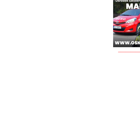
________