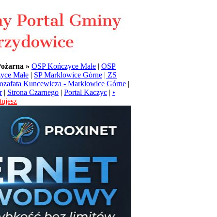
Pożarna »
OSP Kończyce Małe
|
OSP
yce Małe
|
SP Marklowice Górne
|
ZS
Jozafata Kuncewicza - Marklowice Górne
|
r
|
Strona Czarnego
|
Portal Kaczyc
|
•
ujesz