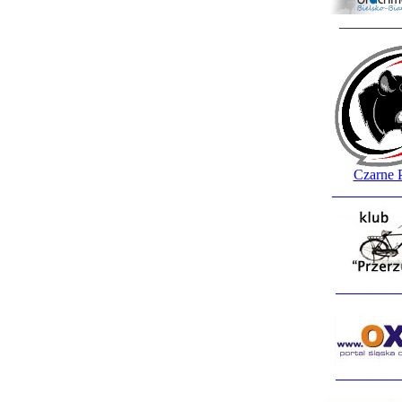
________
Czarne 
_________
_________
_________