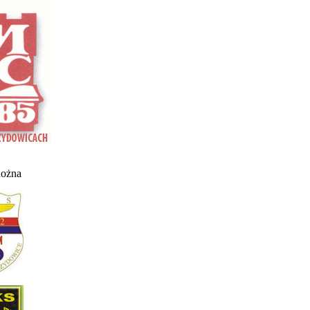
nożna