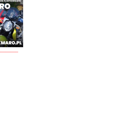
________