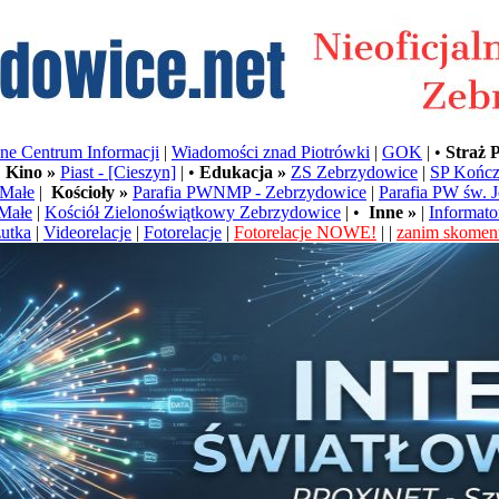
e Centrum Informacji
|
Wiadomości znad Piotrówki
|
GOK
| •
Straż 
•
Kino »
Piast - [Cieszyn]
| •
Edukacja »
ZS Zebrzydowice
|
SP Kończ
Małe
|
Kościoły »
Parafia PWNMP - Zebrzydowice
|
Parafia PW św. 
Małe
|
Kościół Zielonoświątkowy Zebrzydowice
| •
Inne »
|
Informato
utka
|
Videorelacje
|
Fotorelacje
|
Fotorelacje NOWE!
| |
zanim skoment