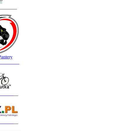
________
Pantery
_________
______
__
______
__