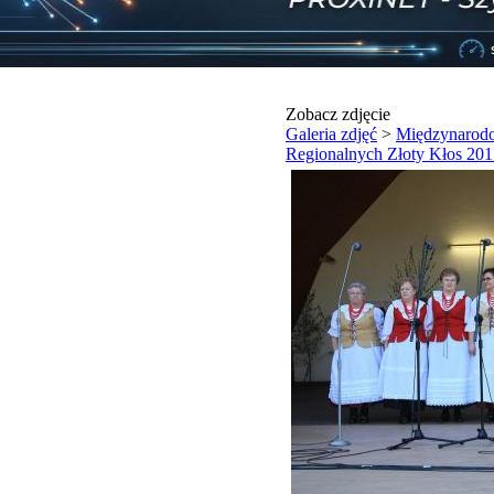
Zobacz zdjęcie
Galeria zdjęć
>
Międzynarod
Regionalnych Złoty Kłos 201