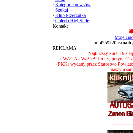
·
Kategorie newsów
·
Szukaj
·
Klub Przerzutka
·
Galeria HighSlide
Kontakt
Moje Ga
nr: 4559720
e-mail:
REKLAMA
Najbliższy kurs: 19 sie
UWAGA - Ważne!! Proszę przynieść ze
(PKK) wydany przez Starostwo Powiat
naszym sam
________