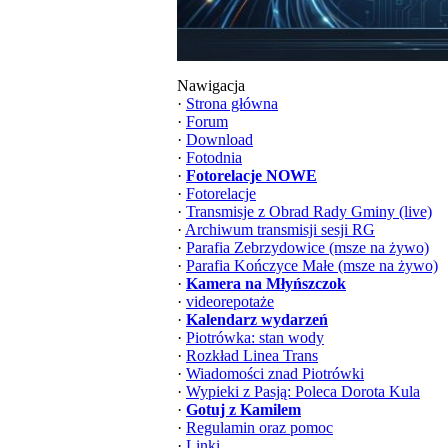
Nawigacja
·
Strona główna
·
Forum
·
Download
·
Fotodnia
·
Fotorelacje NOWE
·
Fotorelacje
·
Transmisje z Obrad Rady Gminy (live)
·
Archiwum transmisji sesji RG
·
Parafia Zebrzydowice (msze na żywo)
·
Parafia Kończyce Małe (msze na żywo)
·
Kamera na Młyńszczok
·
videorepotaże
·
Kalendarz wydarzeń
·
Piotrówka: stan wody
·
Rozkład Linea Trans
·
Wiadomości znad Piotrówki
·
Wypieki z Pasją: Poleca Dorota Kula
·
Gotuj z Kamilem
·
Regulamin oraz pomoc
·
Linki