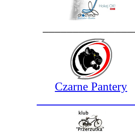
_______________
Czarne Pantery
________________