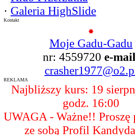
·
Galeria HighSlide
Kontakt
Moje Gadu-Gadu
nr: 4559720
e-mail
crasher1977@o2.p
REKLAMA
Najbliższy kurs: 19 sierp
godz. 16:00
UWAGA - Ważne!! Proszę p
ze sobą Profil Kandyda