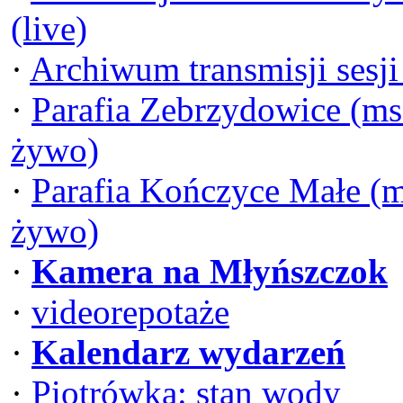
(live)
·
Archiwum transmisji sesj
·
Parafia Zebrzydowice (ms
żywo)
·
Parafia Kończyce Małe (m
żywo)
·
Kamera na Młyńszczok
·
videorepotaże
·
Kalendarz wydarzeń
·
Piotrówka: stan wody