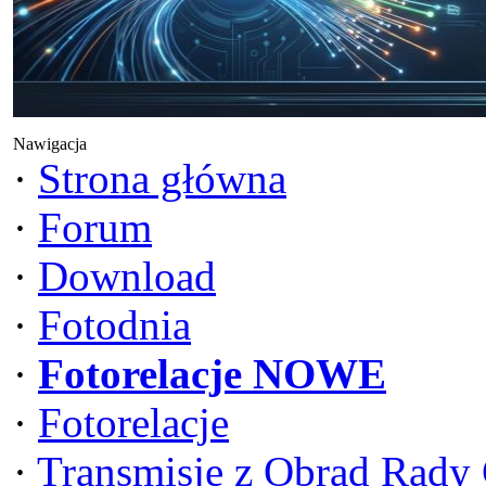
Nawigacja
·
Strona główna
·
Forum
·
Download
·
Fotodnia
·
Fotorelacje NOWE
·
Fotorelacje
·
Transmisje z Obrad Rady