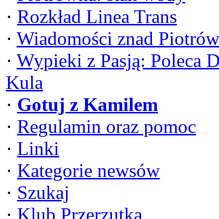
·
Rozkład Linea Trans
·
Wiadomości znad Piotrów
·
Wypieki z Pasją: Poleca 
Kula
·
Gotuj z Kamilem
·
Regulamin oraz pomoc
·
Linki
·
Kategorie newsów
·
Szukaj
·
Klub Przerzutka