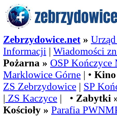
Zebrzydowice.net
»
Urząd
Informacji
|
Wiadomości zn
Pożarna »
OSP Kończyce 
Marklowice Górne
| •
Kino
ZS Zebrzydowice
|
SP Koń
|
ZS Kaczyce
| •
Zabytki 
Kościoły »
Parafia PWNMP