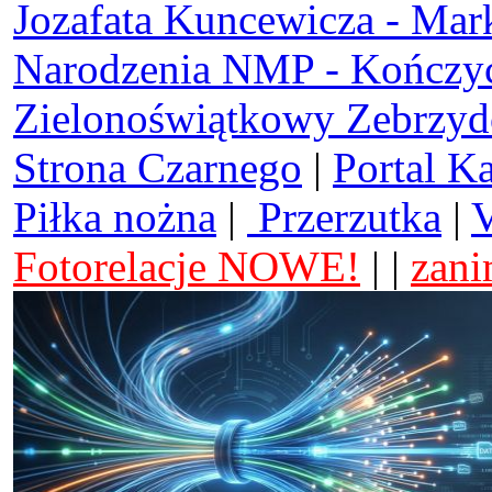
Jozafata Kuncewicza - Mar
Narodzenia NMP - Kończy
Zielonoświątkowy Zebrzy
Strona Czarnego
|
Portal K
Piłka nożna
|
Przerzutka
|
V
Fotorelacje NOWE!
| |
zani