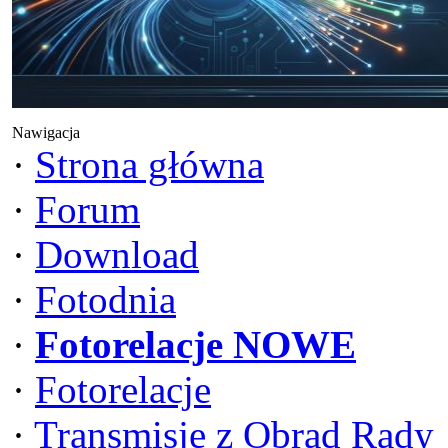
Nawigacja
·
Strona główna
·
Forum
·
Download
·
Fotodnia
·
Fotorelacje NOWE
·
Fotorelacje
·
Transmisje z Obrad Rady