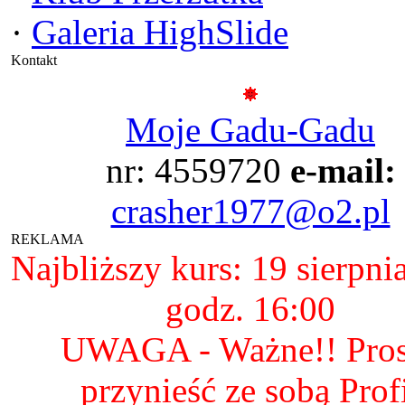
·
Galeria HighSlide
Kontakt
Moje Gadu-Gadu
nr: 4559720
e-mail:
crasher1977@o2.pl
REKLAMA
Najbliższy kurs: 19 sierpni
godz. 16:00
UWAGA - Ważne!! Pro
przynieść ze sobą Prof