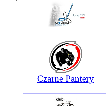
________________
Czarne Pantery
_________________