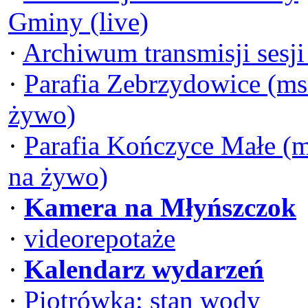
Gminy (live)
·
Archiwum transmisji sesj
·
Parafia Zebrzydowice (ms
żywo)
·
Parafia Kończyce Małe (
na żywo)
·
Kamera na Młyńszczok
·
videorepotaże
·
Kalendarz wydarzeń
·
Piotrówka: stan wody