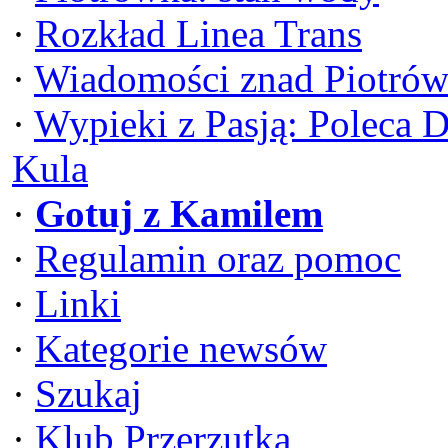
·
Rozkład Linea Trans
·
Wiadomości znad Piotrów
·
Wypieki z Pasją: Poleca 
Kula
·
Gotuj z Kamilem
·
Regulamin oraz pomoc
·
Linki
·
Kategorie newsów
·
Szukaj
·
Klub Przerzutka