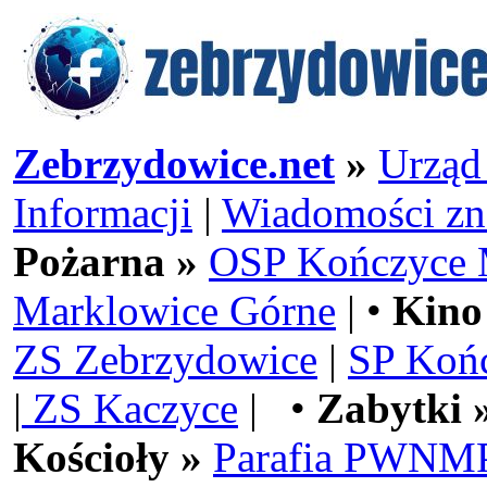
Zebrzydowice.net
»
Urząd
Informacji
|
Wiadomości zn
Pożarna »
OSP Kończyce 
Marklowice Górne
| •
Kino
ZS Zebrzydowice
|
SP Koń
|
ZS Kaczyce
| •
Zabytki 
Kościoły »
Parafia PWNMP