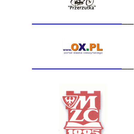
_______________
__
_______________
__