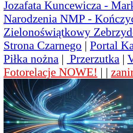
Jozafata Kuncewicza - Mar
Narodzenia NMP - Kończy
Zielonoświątkowy Zebrzy
Strona Czarnego
|
Portal K
Piłka nożna
|
Przerzutka
|
V
Fotorelacje NOWE!
| |
zani