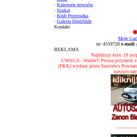
·
Kategorie newsów
·
Szukaj
·
Klub Przerzutka
·
Galeria HighSlide
Kontakt
Moje Ga
nr: 4559720
e-mail:
REKLAMA
Najbliższy kurs: 19 sie
UWAGA - Ważne!! Proszę przynieść ze
(PKK) wydany przez Starostwo Powiat
naszym sam
________