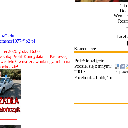
Data
Dod
Wymiary
Rozmi
du-Gadu
Liczb
crasher1977@o2.pl
Komentarze
rpnia 2026 godz. 16:00
 sobą Profil Kandydata na Kierowcę
Poleć to zdjęcie
owe. Możliwość zdawania egzaminu na
Podziel się z innymi:
ochodzie!
URL:
Facebook - Lubię To:
________