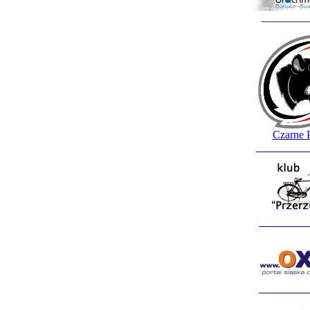
________
Czarne 
_________
_________
_________