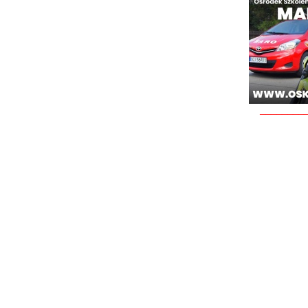
________