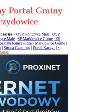
Pożarna »
OSP Kończyce Małe
|
OSP
yce Małe
|
SP Marklowice Górne
|
ZS
Jozafata Kuncewicza - Marklowice Górne
|
r
|
Strona Czarnego
|
Portal Kaczyc
|
•
ujesz