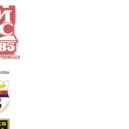
nożna