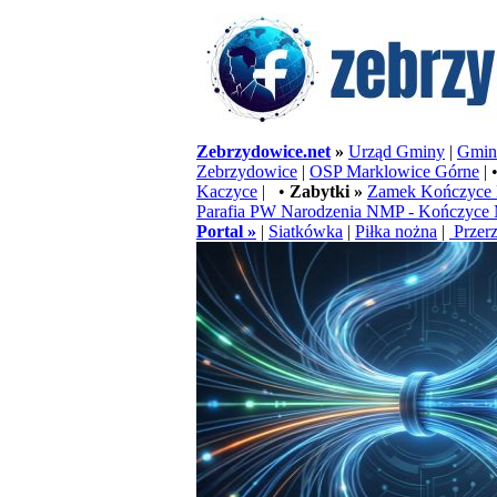
Zebrzydowice.net
»
Urząd Gminy
|
Gminn
Zebrzydowice
|
OSP Marklowice Górne
| 
Kaczyce
| •
Zabytki »
Zamek Kończyce 
Parafia PW Narodzenia NMP - Kończyce 
Portal »
|
Siatkówka
|
Piłka nożna
|
Przerz