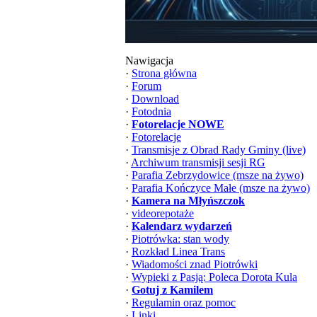
Nawigacja
·
Strona główna
·
Forum
·
Download
·
Fotodnia
·
Fotorelacje NOWE
·
Fotorelacje
·
Transmisje z Obrad Rady Gminy (live)
·
Archiwum transmisji sesji RG
·
Parafia Zebrzydowice (msze na żywo)
·
Parafia Kończyce Małe (msze na żywo)
·
Kamera na Młyńszczok
·
videorepotaże
·
Kalendarz wydarzeń
·
Piotrówka: stan wody
·
Rozkład Linea Trans
·
Wiadomości znad Piotrówki
·
Wypieki z Pasją: Poleca Dorota Kula
·
Gotuj z Kamilem
·
Regulamin oraz pomoc
·
Linki