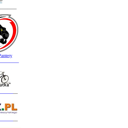
________
Pantery
_________
______
__
______
__