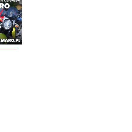
________