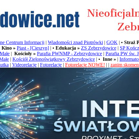
e Centrum Informacji
|
Wiadomości znad Piotrówki
|
GOK
| •
Straż 
•
Kino »
Piast - [Cieszyn]
| •
Edukacja »
ZS Zebrzydowice
|
SP Kończ
Małe
|
Kościoły »
Parafia PWNMP - Zebrzydowice
|
Parafia PW św. 
Małe
|
Kościół Zielonoświątkowy Zebrzydowice
| •
Inne »
|
Informato
utka
|
Videorelacje
|
Fotorelacje
|
Fotorelacje NOWE!
| |
zanim skoment